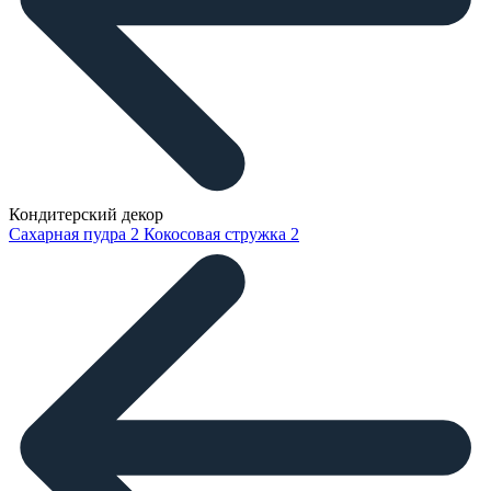
Кондитерский декор
Сахарная пудра
2
Кокосовая стружка
2