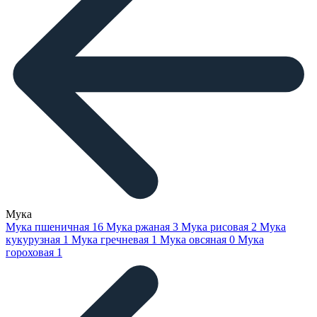
Мука
Мука пшеничная
16
Мука ржаная
3
Мука рисовая
2
Мука
кукурузная
1
Мука гречневая
1
Мука овсяная
0
Мука
гороховая
1