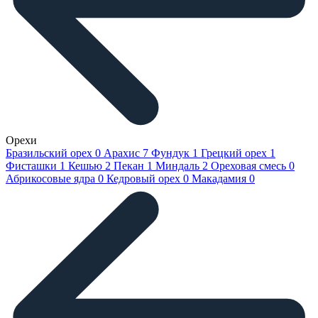
Орехи
Бразильский орех
0
Арахис
7
Фундук
1
Грецкий орех
1
Фисташки
1
Кешью
2
Пекан
1
Миндаль
2
Ореховая смесь
0
Абрикосовые ядра
0
Кедровый орех
0
Макадамия
0