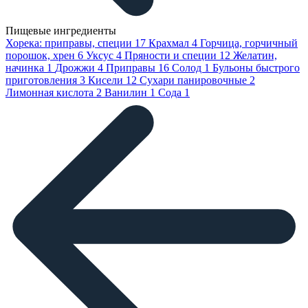
Пищевые ингредиенты
Хорека: приправы, специи
17
Крахмал
4
Горчица, горчичный
порошок, хрен
6
Уксус
4
Пряности и специи
12
Желатин,
начинка
1
Дрожжи
4
Приправы
16
Солод
1
Бульоны быстрого
приготовления
3
Кисели
12
Сухари панировочные
2
Лимонная кислота
2
Ванилин
1
Сода
1