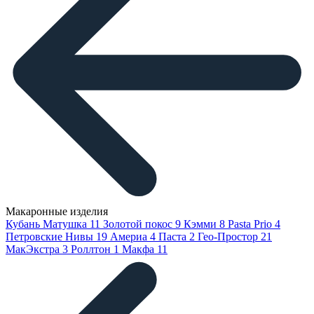
Макаронные изделия
Кубань Матушка
11
Золотой покос
9
Кэмми
8
Pasta Prio
4
Петровские Нивы
19
Америа
4
Паста
2
Гео-Простор
21
МакЭкстра
3
Роллтон
1
Макфа
11