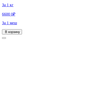
За 1 кг
6600
0
₽
За 1 меш
В корзину