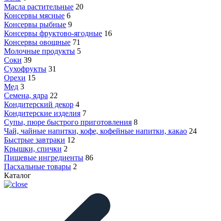
Масла растительные
20
Консервы мясные
6
Консервы рыбные
9
Консервы фруктово-ягодные
16
Консервы овощные
71
Молочные продукты
5
Соки
39
Сухофрукты
31
Орехи
15
Мед
3
Семена, ядра
22
Кондитерский декор
4
Кондитерские изделия
7
Супы, пюре быстрого приготовления
8
Чай, чайные напитки, кофе, кофейные напитки, какао
24
Быстрые завтраки
12
Крышки, спички
2
Пищевые ингредиенты
86
Пасхальные товары
2
Каталог