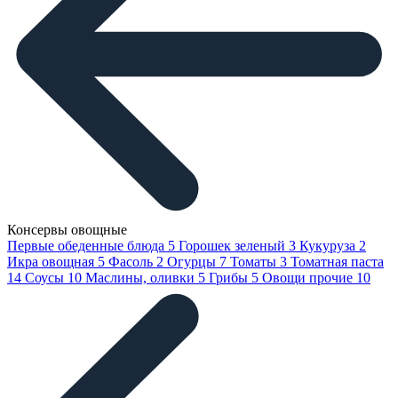
Консервы овощные
Первые обеденные блюда
5
Горошек зеленый
3
Кукуруза
2
Икра овощная
5
Фасоль
2
Огурцы
7
Томаты
3
Томатная паста
14
Соусы
10
Маслины, оливки
5
Грибы
5
Овощи прочие
10