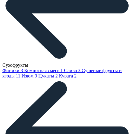
Сухофрукты
Финики
3
Компотная смесь
1
Слива
3
Сушеные фрукты и
ягоды
11
Изюм
9
Цукаты
2
Курага
2