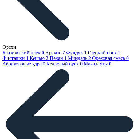
Орехи
Бразильский орех
0
Арахис
7
Фундук
1
Грецкий орех
1
Фисташки
1
Кешью
2
Пекан
1
Миндаль
2
Ореховая смесь
0
Абрикосовые ядра
0
Кедровый орех
0
Макадамия
0