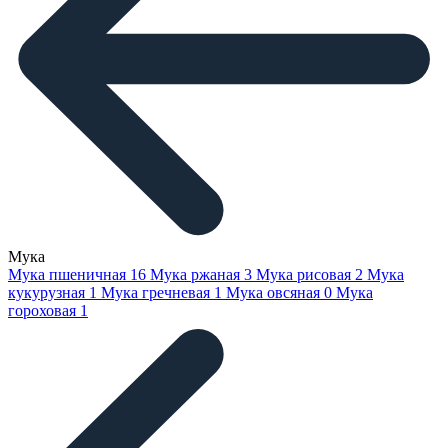
Мука
Мука пшеничная
16
Мука ржаная
3
Мука рисовая
2
Мука
кукурузная
1
Мука гречневая
1
Мука овсяная
0
Мука
гороховая
1