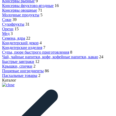
Консервы рыбные
9
Консервы фруктово-ягодные
16
Консервы овощные
71
Молочные продукты
5
Соки
39
Сухофрукты
31
Орехи
15
Мед
3
Семена, ядра
22
Кондитерский декор
4
Кондитерские изделия
7
Супы, пюре быстрого приготовления
8
Чай, чайные напитки, кофе, кофейные напитки, какао
24
Быстрые завтраки
12
Крышки, спички
2
Пищевые ингредиенты
86
Пасхальные товары
2
Каталог