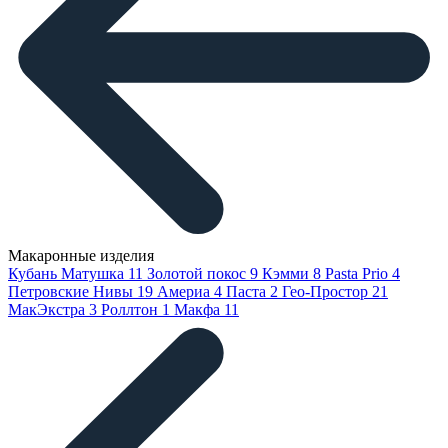
Макаронные изделия
Кубань Матушка
11
Золотой покос
9
Кэмми
8
Pasta Prio
4
Петровские Нивы
19
Америа
4
Паста
2
Гео-Простор
21
МакЭкстра
3
Роллтон
1
Макфа
11