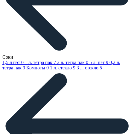
Соки
1,5 л пэт
0
1 л. тетра пак
7
2 л. тетра пак
0
5 л. пэт
9
0,2 л.
тетра пак
9
Компоты
0
1 л. стекло
9
3 л. стекло
5