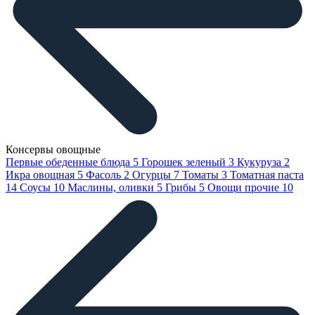
Консервы овощные
Первые обеденные блюда
5
Горошек зеленый
3
Кукуруза
2
Икра овощная
5
Фасоль
2
Огурцы
7
Томаты
3
Томатная паста
14
Соусы
10
Маслины, оливки
5
Грибы
5
Овощи прочие
10