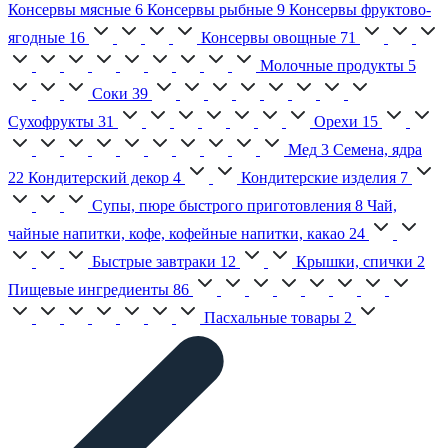
Консервы мясные
6
Консервы рыбные
9
Консервы фруктово-
ягодные
16
Консервы овощные
71
Молочные продукты
5
Соки
39
Сухофрукты
31
Орехи
15
Мед
3
Семена, ядра
22
Кондитерский декор
4
Кондитерские изделия
7
Супы, пюре быстрого приготовления
8
Чай,
чайные напитки, кофе, кофейные напитки, какао
24
Быстрые завтраки
12
Крышки, спички
2
Пищевые ингредиенты
86
Пасхальные товары
2