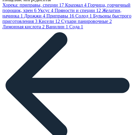
Хорека: приправы, специи
17
Крахмал
4
Горчица, горчичный
порошок, хрен
6
Уксус
4
Пряности и специи
12
Желатин,
начинка
1
Дрожжи
4
Приправы
16
Солод
1
Бульоны быстрого
приготовления
3
Кисели
12
Сухари панировочные
2
Лимонная кислота
2
Ванилин
1
Сода
1