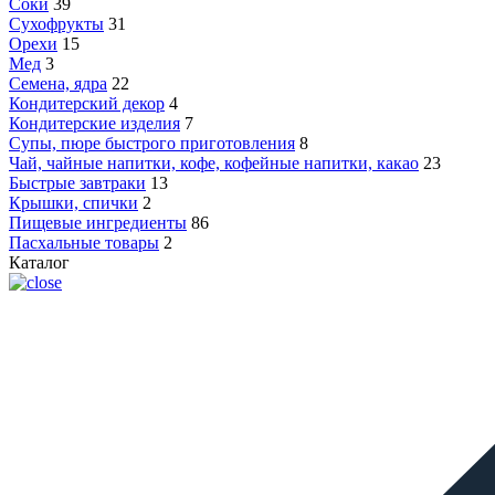
Соки
39
Сухофрукты
31
Орехи
15
Мед
3
Семена, ядра
22
Кондитерский декор
4
Кондитерские изделия
7
Супы, пюре быстрого приготовления
8
Чай, чайные напитки, кофе, кофейные напитки, какао
23
Быстрые завтраки
13
Крышки, спички
2
Пищевые ингредиенты
86
Пасхальные товары
2
Каталог