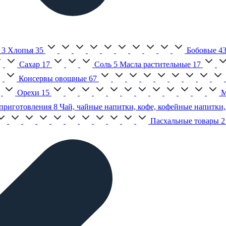
3
Хлопья
35
Бобовые
4
Сахар
17
Соль
5
Масла растительные
17
Консервы овощные
67
Орехи
15
М
приготовления
8
Чай, чайные напитки, кофе, кофейные напитки,
Пасхальные товары