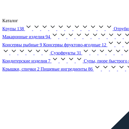
Каталог
Крупы
138
Отруби
Макаронные изделия
94
Консервы рыбные
9
Консервы фруктово-ягодные
12
Сухофрукты
31
Кондитерские изделия
7
Супы, пюре быстрого 
Крышки, спички
2
Пищевые ингредиенты
86