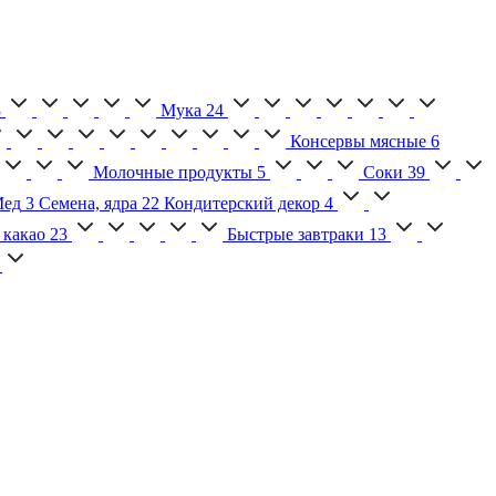
3
Мука
24
Консервы мясные
6
Молочные продукты
5
Соки
39
ед
3
Семена, ядра
22
Кондитерский декор
4
 какао
23
Быстрые завтраки
13
2