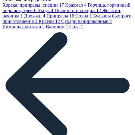
Хорека: приправы, специи
17
Крахмал
4
Горчица, горчичный
порошок, хрен
6
Уксус
4
Пряности и специи
12
Желатин,
начинка
1
Дрожжи
4
Приправы
16
Солод
1
Бульоны быстрого
приготовления
3
Кисели
12
Сухари панировочные
2
Лимонная кислота
2
Ванилин
1
Сода
1