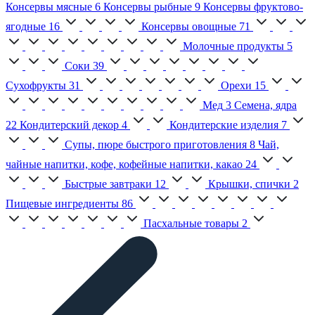
Консервы мясные
6
Консервы рыбные
9
Консервы фруктово-
ягодные
16
Консервы овощные
71
Молочные продукты
5
Соки
39
Сухофрукты
31
Орехи
15
Мед
3
Семена, ядра
22
Кондитерский декор
4
Кондитерские изделия
7
Супы, пюре быстрого приготовления
8
Чай,
чайные напитки, кофе, кофейные напитки, какао
24
Быстрые завтраки
12
Крышки, спички
2
Пищевые ингредиенты
86
Пасхальные товары
2