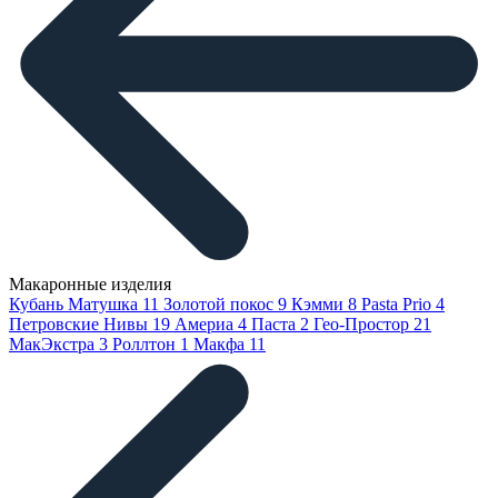
Макаронные изделия
Кубань Матушка
11
Золотой покос
9
Кэмми
8
Pasta Prio
4
Петровские Нивы
19
Америа
4
Паста
2
Гео-Простор
21
МакЭкстра
3
Роллтон
1
Макфа
11