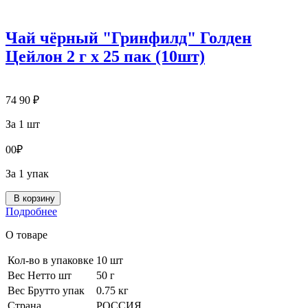
Чай чёрный "Гринфилд" Голден
Цейлон 2 г х 25 пак (10шт)
74
90
₽
За 1 шт
0
0
₽
За 1 упак
В корзину
Подробнее
О товаре
Кол-во в упаковке
10 шт
Вес Нетто шт
50 г
Вес Брутто упак
0.75 кг
Страна
РОССИЯ