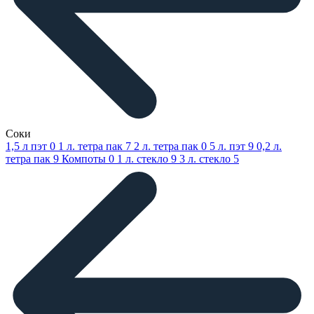
Соки
1,5 л пэт
0
1 л. тетра пак
7
2 л. тетра пак
0
5 л. пэт
9
0,2 л.
тетра пак
9
Компоты
0
1 л. стекло
9
3 л. стекло
5