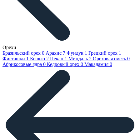
Орехи
Бразильский орех
0
Арахис
7
Фундук
1
Грецкий орех
1
Фисташки
1
Кешью
2
Пекан
1
Миндаль
2
Ореховая смесь
0
Абрикосовые ядра
0
Кедровый орех
0
Макадамия
0