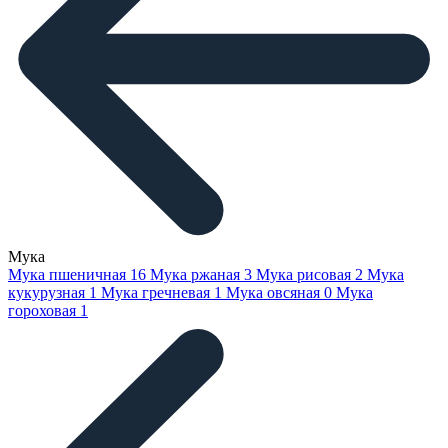
Мука
Мука пшеничная
16
Мука ржаная
3
Мука рисовая
2
Мука
кукурузная
1
Мука гречневая
1
Мука овсяная
0
Мука
гороховая
1