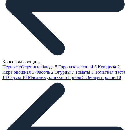
Консервы овощные
Первые обеденные блюда
5
Горошек зеленый
3
Кукуруза
2
Икра овощная
5
Фасоль
2
Огурцы
7
Томаты
3
Томатная паста
14
Соусы
10
Маслины, оливки
5
Грибы
5
Овощи прочие
10