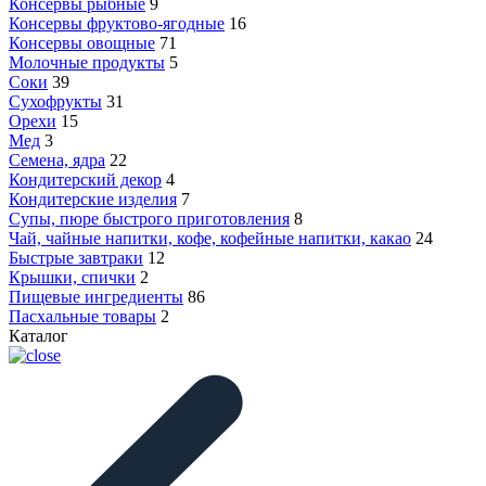
Консервы рыбные
9
Консервы фруктово-ягодные
16
Консервы овощные
71
Молочные продукты
5
Соки
39
Сухофрукты
31
Орехи
15
Мед
3
Семена, ядра
22
Кондитерский декор
4
Кондитерские изделия
7
Супы, пюре быстрого приготовления
8
Чай, чайные напитки, кофе, кофейные напитки, какао
24
Быстрые завтраки
12
Крышки, спички
2
Пищевые ингредиенты
86
Пасхальные товары
2
Каталог