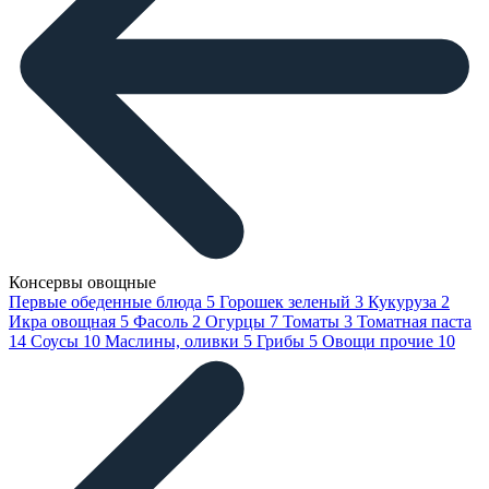
Консервы овощные
Первые обеденные блюда
5
Горошек зеленый
3
Кукуруза
2
Икра овощная
5
Фасоль
2
Огурцы
7
Томаты
3
Томатная паста
14
Соусы
10
Маслины, оливки
5
Грибы
5
Овощи прочие
10