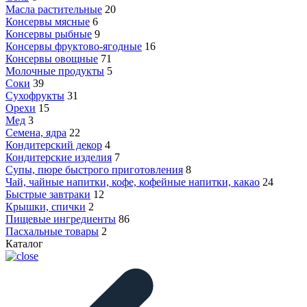
Масла растительные
20
Консервы мясные
6
Консервы рыбные
9
Консервы фруктово-ягодные
16
Консервы овощные
71
Молочные продукты
5
Соки
39
Сухофрукты
31
Орехи
15
Мед
3
Семена, ядра
22
Кондитерский декор
4
Кондитерские изделия
7
Супы, пюре быстрого приготовления
8
Чай, чайные напитки, кофе, кофейные напитки, какао
24
Быстрые завтраки
12
Крышки, спички
2
Пищевые ингредиенты
86
Пасхальные товары
2
Каталог