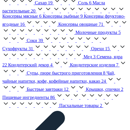
Сахар
19
Соль
6
Масла
растительные
20
Консервы мясные
6
Консервы рыбные
9
Консервы фруктово-
ягодные
16
Консервы овощные
71
Молочные продукты
5
Соки
39
Сухофрукты
31
Орехи
15
Мед
3
Семена, ядра
22
Кондитерский декор
4
Кондитерские изделия
7
Супы, пюре быстрого приготовления
8
Чай,
чайные напитки, кофе, кофейные напитки, какао
24
Быстрые завтраки
12
Крышки, спички
2
Пищевые ингредиенты
86
Пасхальные товары
2