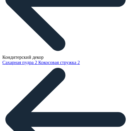
Кондитерский декор
Сахарная пудра
2
Кокосовая стружка
2