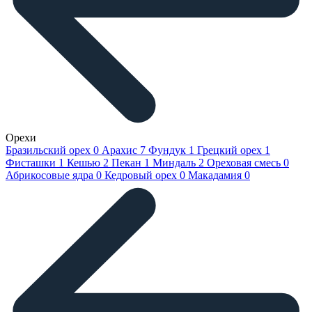
Орехи
Бразильский орех
0
Арахис
7
Фундук
1
Грецкий орех
1
Фисташки
1
Кешью
2
Пекан
1
Миндаль
2
Ореховая смесь
0
Абрикосовые ядра
0
Кедровый орех
0
Макадамия
0