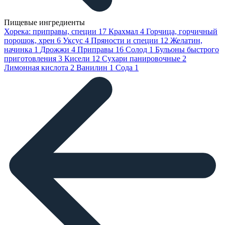
Пищевые ингредиенты
Хорека: приправы, специи
17
Крахмал
4
Горчица, горчичный
порошок, хрен
6
Уксус
4
Пряности и специи
12
Желатин,
начинка
1
Дрожжи
4
Приправы
16
Солод
1
Бульоны быстрого
приготовления
3
Кисели
12
Сухари панировочные
2
Лимонная кислота
2
Ванилин
1
Сода
1