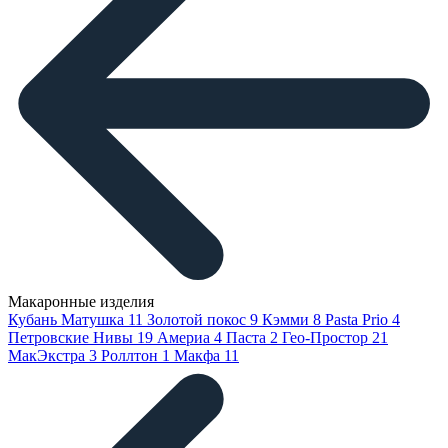
Макаронные изделия
Кубань Матушка
11
Золотой покос
9
Кэмми
8
Pasta Prio
4
Петровские Нивы
19
Америа
4
Паста
2
Гео-Простор
21
МакЭкстра
3
Роллтон
1
Макфа
11