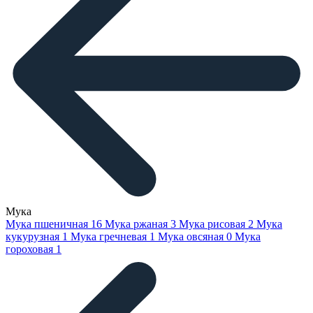
Мука
Мука пшеничная
16
Мука ржаная
3
Мука рисовая
2
Мука
кукурузная
1
Мука гречневая
1
Мука овсяная
0
Мука
гороховая
1