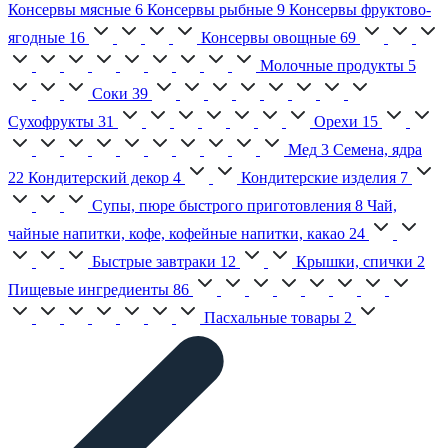
Консервы мясные
6
Консервы рыбные
9
Консервы фруктово-
ягодные
16
Консервы овощные
69
Молочные продукты
5
Соки
39
Сухофрукты
31
Орехи
15
Мед
3
Семена, ядра
22
Кондитерский декор
4
Кондитерские изделия
7
Супы, пюре быстрого приготовления
8
Чай,
чайные напитки, кофе, кофейные напитки, какао
24
Быстрые завтраки
12
Крышки, спички
2
Пищевые ингредиенты
86
Пасхальные товары
2