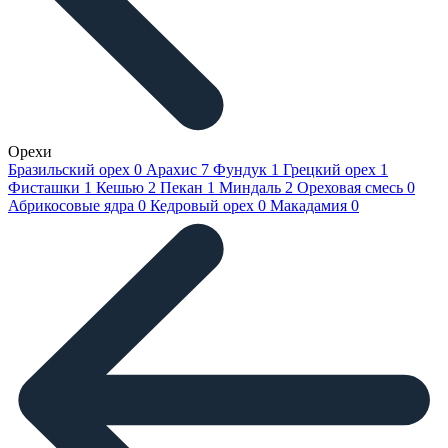
Орехи
Бразильский орех
0
Арахис
7
Фундук
1
Грецкий орех
1
Фисташки
1
Кешью
2
Пекан
1
Миндаль
2
Ореховая смесь
0
Абрикосовые ядра
0
Кедровый орех
0
Макадамия
0