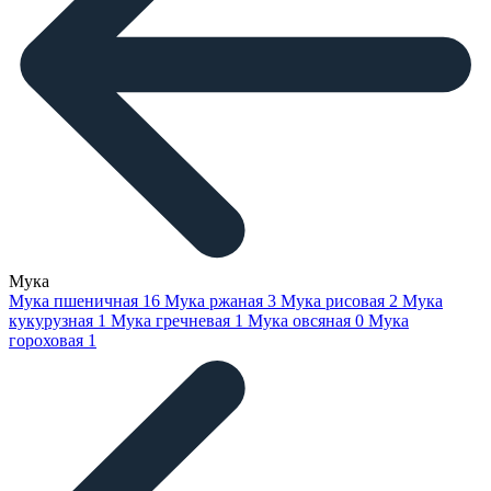
Мука
Мука пшеничная
16
Мука ржаная
3
Мука рисовая
2
Мука
кукурузная
1
Мука гречневая
1
Мука овсяная
0
Мука
гороховая
1