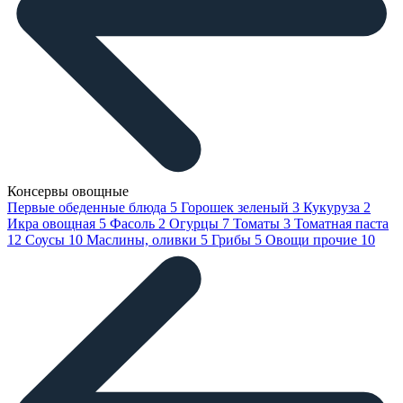
Консервы овощные
Первые обеденные блюда
5
Горошек зеленый
3
Кукуруза
2
Икра овощная
5
Фасоль
2
Огурцы
7
Томаты
3
Томатная паста
12
Соусы
10
Маслины, оливки
5
Грибы
5
Овощи прочие
10