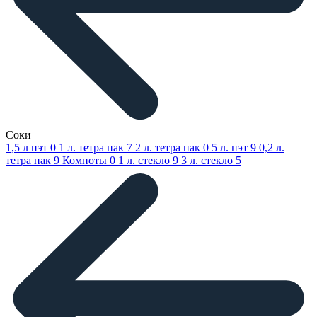
Соки
1,5 л пэт
0
1 л. тетра пак
7
2 л. тетра пак
0
5 л. пэт
9
0,2 л.
тетра пак
9
Компоты
0
1 л. стекло
9
3 л. стекло
5