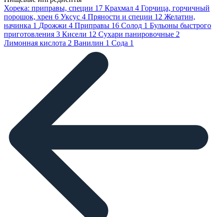
Хорека: приправы, специи
17
Крахмал
4
Горчица, горчичный
порошок, хрен
6
Уксус
4
Пряности и специи
12
Желатин,
начинка
1
Дрожжи
4
Приправы
16
Солод
1
Бульоны быстрого
приготовления
3
Кисели
12
Сухари панировочные
2
Лимонная кислота
2
Ванилин
1
Сода
1