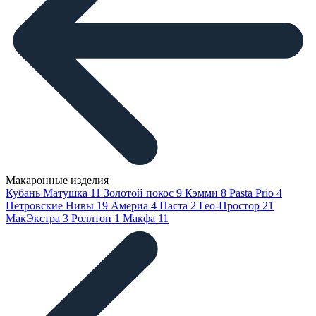
Макаронные изделия
Кубань Матушка
11
Золотой покос
9
Кэмми
8
Pasta Prio
4
Петровские Нивы
19
Америа
4
Паста
2
Гео-Простор
21
МакЭкстра
3
Роллтон
1
Макфа
11