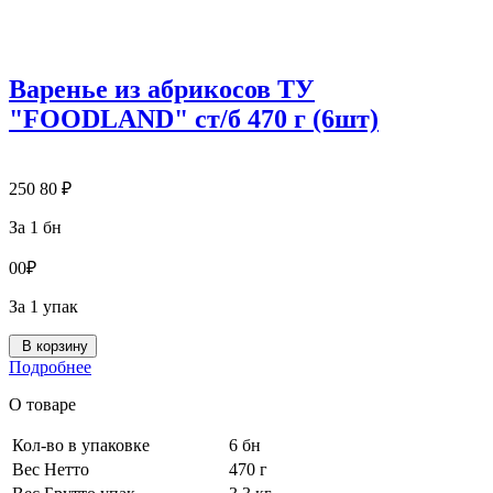
Варенье из абрикосов ТУ
"FOODLAND" ст/б 470 г (6шт)
250
80
₽
За 1 бн
0
0
₽
За 1 упак
В корзину
Подробнее
О товаре
Кол-во в упаковке
6 бн
Вес Нетто
470 г