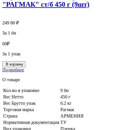
"РАГМАК" ст/б 450 г (9шт)
249
80
₽
За 1 бн
0
0
₽
За 1 упак
В корзину
Подробнее
О товаре
Кол-во в упаковке
9 бн
Вес Нетто
450 г
Вес Брутто упак
6.2 кг
Торговая марка
Рагмак
Страна
АРМЕНИЯ
Нормативная документация
ТУ
Вид упаковки
Пленка