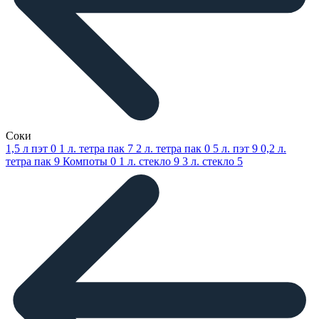
Соки
1,5 л пэт
0
1 л. тетра пак
7
2 л. тетра пак
0
5 л. пэт
9
0,2 л.
тетра пак
9
Компоты
0
1 л. стекло
9
3 л. стекло
5