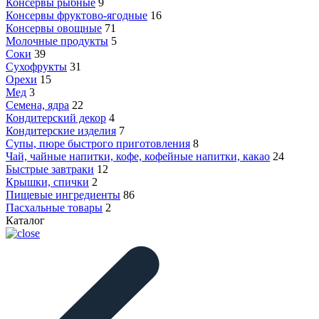
Консервы рыбные
9
Консервы фруктово-ягодные
16
Консервы овощные
71
Молочные продукты
5
Соки
39
Сухофрукты
31
Орехи
15
Мед
3
Семена, ядра
22
Кондитерский декор
4
Кондитерские изделия
7
Супы, пюре быстрого приготовления
8
Чай, чайные напитки, кофе, кофейные напитки, какао
24
Быстрые завтраки
12
Крышки, спички
2
Пищевые ингредиенты
86
Пасхальные товары
2
Каталог