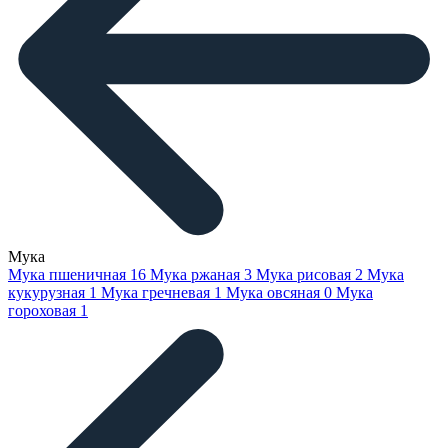
Мука
Мука пшеничная
16
Мука ржаная
3
Мука рисовая
2
Мука
кукурузная
1
Мука гречневая
1
Мука овсяная
0
Мука
гороховая
1