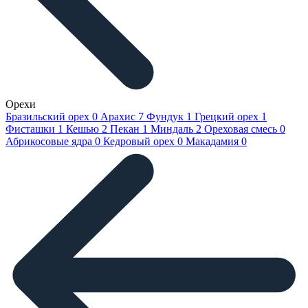
Орехи
Бразильский орех
0
Арахис
7
Фундук
1
Грецкий орех
1
Фисташки
1
Кешью
2
Пекан
1
Миндаль
2
Ореховая смесь
0
Абрикосовые ядра
0
Кедровый орех
0
Макадамия
0