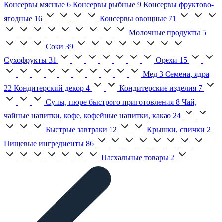
Консервы мясные
6
Консервы рыбные
9
Консервы фруктово-
ягодные
16
Консервы овощные
71
Молочные продукты
5
Соки
39
Сухофрукты
31
Орехи
15
Мед
3
Семена, ядра
22
Кондитерский декор
4
Кондитерские изделия
7
Супы, пюре быстрого приготовления
8
Чай,
чайные напитки, кофе, кофейные напитки, какао
24
Быстрые завтраки
12
Крышки, спички
2
Пищевые ингредиенты
86
Пасхальные товары
2