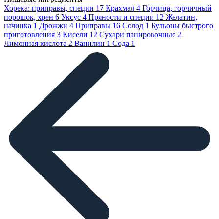
Хорека: приправы, специи
17
Крахмал
4
Горчица, горчичный
порошок, хрен
6
Уксус
4
Пряности и специи
12
Желатин,
начинка
1
Дрожжи
4
Приправы
16
Солод
1
Бульоны быстрого
приготовления
3
Кисели
12
Сухари панировочные
2
Лимонная кислота
2
Ванилин
1
Сода
1