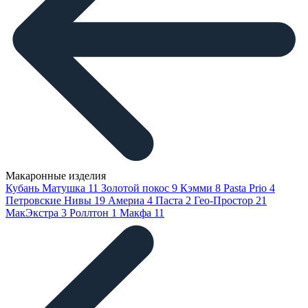
Макаронные изделия
Кубань Матушка
11
Золотой покос
9
Кэмми
8
Pasta Prio
4
Петровские Нивы
19
Америа
4
Паста
2
Гео-Простор
21
МакЭкстра
3
Роллтон
1
Макфа
11