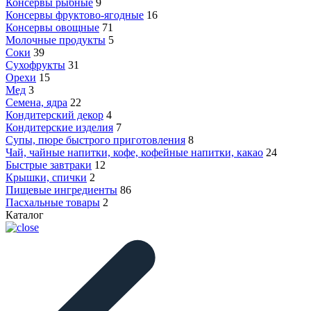
Консервы рыбные
9
Консервы фруктово-ягодные
16
Консервы овощные
71
Молочные продукты
5
Соки
39
Сухофрукты
31
Орехи
15
Мед
3
Семена, ядра
22
Кондитерский декор
4
Кондитерские изделия
7
Супы, пюре быстрого приготовления
8
Чай, чайные напитки, кофе, кофейные напитки, какао
24
Быстрые завтраки
12
Крышки, спички
2
Пищевые ингредиенты
86
Пасхальные товары
2
Каталог