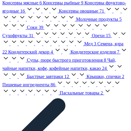
Консервы мясные
6
Консервы рыбные
9
Консервы фруктово-
ягодные
16
Консервы овощные
71
Молочные продукты
5
Соки
39
Сухофрукты
31
Орехи
15
Мед
3
Семена, ядра
22
Кондитерский декор
4
Кондитерские изделия
7
Супы, пюре быстрого приготовления
8
Чай,
чайные напитки, кофе, кофейные напитки, какао
24
Быстрые завтраки
12
Крышки, спички
2
Пищевые ингредиенты
86
Пасхальные товары
2