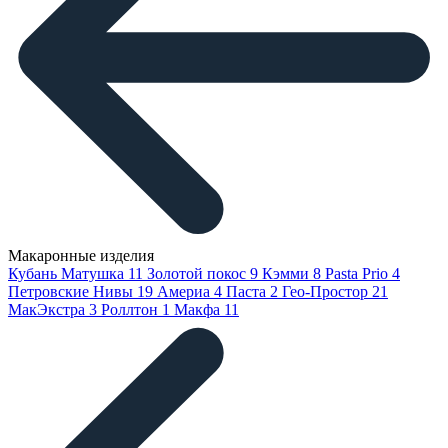
Макаронные изделия
Кубань Матушка
11
Золотой покос
9
Кэмми
8
Pasta Prio
4
Петровские Нивы
19
Америа
4
Паста
2
Гео-Простор
21
МакЭкстра
3
Роллтон
1
Макфа
11