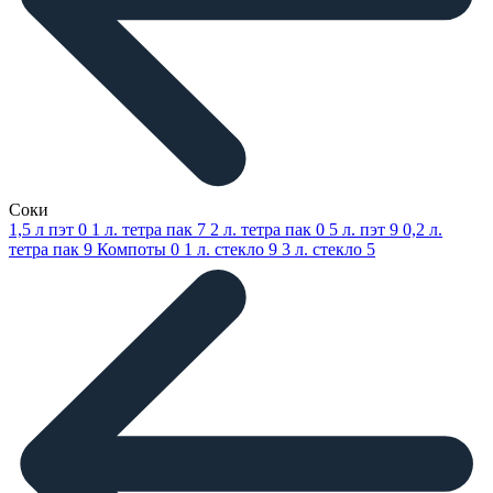
Соки
1,5 л пэт
0
1 л. тетра пак
7
2 л. тетра пак
0
5 л. пэт
9
0,2 л.
тетра пак
9
Компоты
0
1 л. стекло
9
3 л. стекло
5