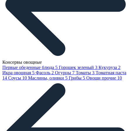
Консервы овощные
Первые обеденные блюда
5
Горошек зеленый
3
Кукуруза
2
Икра овощная
5
Фасоль
2
Огурцы
7
Томаты
3
Томатная паста
14
Соусы
10
Маслины, оливки
5
Грибы
5
Овощи прочие
10