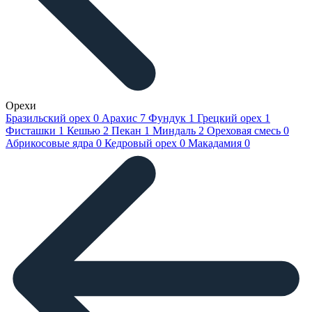
Орехи
Бразильский орех
0
Арахис
7
Фундук
1
Грецкий орех
1
Фисташки
1
Кешью
2
Пекан
1
Миндаль
2
Ореховая смесь
0
Абрикосовые ядра
0
Кедровый орех
0
Макадамия
0