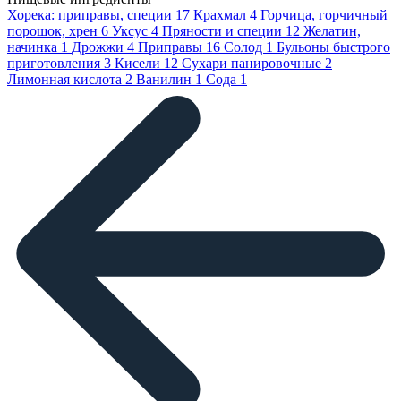
Хорека: приправы, специи
17
Крахмал
4
Горчица, горчичный
порошок, хрен
6
Уксус
4
Пряности и специи
12
Желатин,
начинка
1
Дрожжи
4
Приправы
16
Солод
1
Бульоны быстрого
приготовления
3
Кисели
12
Сухари панировочные
2
Лимонная кислота
2
Ванилин
1
Сода
1