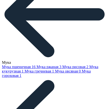
Мука
Мука пшеничная
16
Мука ржаная
3
Мука рисовая
2
Мука
кукурузная
1
Мука гречневая
1
Мука овсяная
0
Мука
гороховая
1