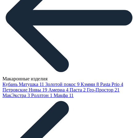
Макаронные изделия
Кубань Матушка
11
Золотой покос
9
Кэмми
8
Pasta Prio
4
Петровские Нивы
19
Америа
4
Паста
2
Гео-Простор
21
МакЭкстра
3
Роллтон
1
Макфа
11