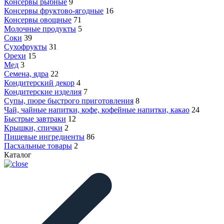
Консервы рыбные
9
Консервы фруктово-ягодные
16
Консервы овощные
71
Молочные продукты
5
Соки
39
Сухофрукты
31
Орехи
15
Мед
3
Семена, ядра
22
Кондитерский декор
4
Кондитерские изделия
7
Супы, пюре быстрого приготовления
8
Чай, чайные напитки, кофе, кофейные напитки, какао
24
Быстрые завтраки
12
Крышки, спички
2
Пищевые ингредиенты
86
Пасхальные товары
2
Каталог