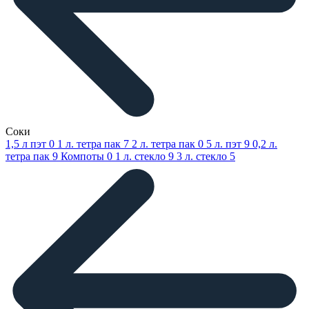
Соки
1,5 л пэт
0
1 л. тетра пак
7
2 л. тетра пак
0
5 л. пэт
9
0,2 л.
тетра пак
9
Компоты
0
1 л. стекло
9
3 л. стекло
5