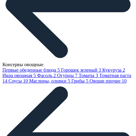
Консервы овощные
Первые обеденные блюда
5
Горошек зеленый
3
Кукуруза
2
Икра овощная
5
Фасоль
2
Огурцы
7
Томаты
3
Томатная паста
14
Соусы
10
Маслины, оливки
5
Грибы
5
Овощи прочие
10