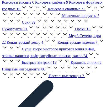
Консервы мясные
6
Консервы рыбные
9
Консервы фруктово-
ягодные
16
Консервы овощные
71
Молочные продукты
5
Соки
39
Сухофрукты
31
Орехи
15
Мед
3
Семена, ядра
22
Кондитерский декор
4
Кондитерские изделия
7
Супы, пюре быстрого приготовления
8
Чай,
чайные напитки, кофе, кофейные напитки, какао
24
Быстрые завтраки
12
Крышки, спички
2
Пищевые ингредиенты
86
Пасхальные товары
2