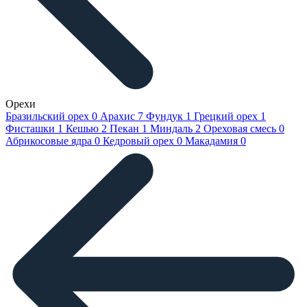
Орехи
Бразильский орех
0
Арахис
7
Фундук
1
Грецкий орех
1
Фисташки
1
Кешью
2
Пекан
1
Миндаль
2
Ореховая смесь
0
Абрикосовые ядра
0
Кедровый орех
0
Макадамия
0