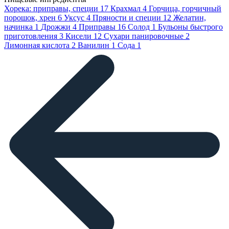
Хорека: приправы, специи
17
Крахмал
4
Горчица, горчичный
порошок, хрен
6
Уксус
4
Пряности и специи
12
Желатин,
начинка
1
Дрожжи
4
Приправы
16
Солод
1
Бульоны быстрого
приготовления
3
Кисели
12
Сухари панировочные
2
Лимонная кислота
2
Ванилин
1
Сода
1