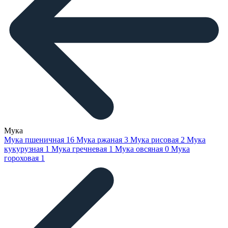
Мука
Мука пшеничная
16
Мука ржаная
3
Мука рисовая
2
Мука
кукурузная
1
Мука гречневая
1
Мука овсяная
0
Мука
гороховая
1