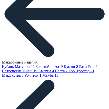
Макаронные изделия
Кубань Матушка
11
Золотой покос
9
Кэмми
8
Pasta Prio
4
Петровские Нивы
19
Америа
4
Паста
2
Гео-Простор
21
МакЭкстра
3
Роллтон
1
Макфа
11