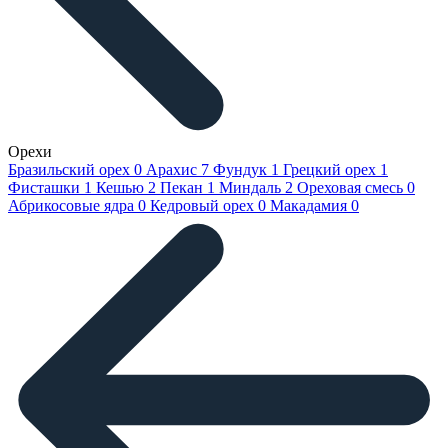
Орехи
Бразильский орех
0
Арахис
7
Фундук
1
Грецкий орех
1
Фисташки
1
Кешью
2
Пекан
1
Миндаль
2
Ореховая смесь
0
Абрикосовые ядра
0
Кедровый орех
0
Макадамия
0