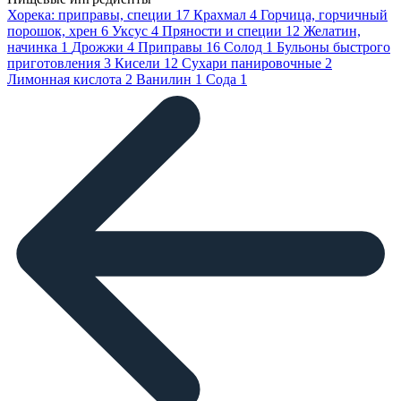
Хорека: приправы, специи
17
Крахмал
4
Горчица, горчичный
порошок, хрен
6
Уксус
4
Пряности и специи
12
Желатин,
начинка
1
Дрожжи
4
Приправы
16
Солод
1
Бульоны быстрого
приготовления
3
Кисели
12
Сухари панировочные
2
Лимонная кислота
2
Ванилин
1
Сода
1