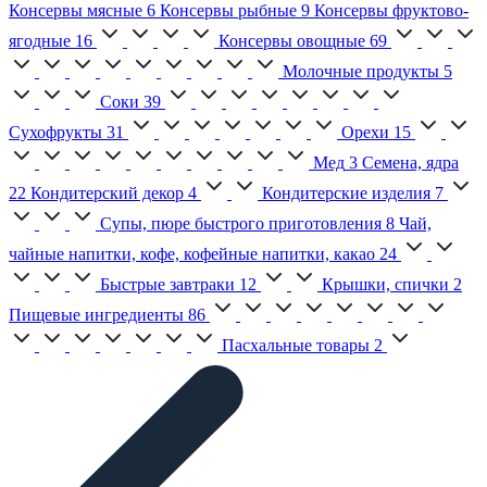
Консервы мясные
6
Консервы рыбные
9
Консервы фруктово-
ягодные
16
Консервы овощные
69
Молочные продукты
5
Соки
39
Сухофрукты
31
Орехи
15
Мед
3
Семена, ядра
22
Кондитерский декор
4
Кондитерские изделия
7
Супы, пюре быстрого приготовления
8
Чай,
чайные напитки, кофе, кофейные напитки, какао
24
Быстрые завтраки
12
Крышки, спички
2
Пищевые ингредиенты
86
Пасхальные товары
2