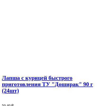
Лапша с курицей быстрого
приготовления ТУ "Доширак" 90 г
(24шт)
50
40
₽