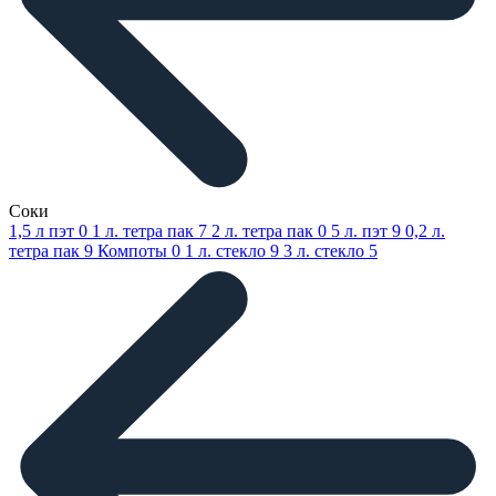
Соки
1,5 л пэт
0
1 л. тетра пак
7
2 л. тетра пак
0
5 л. пэт
9
0,2 л.
тетра пак
9
Компоты
0
1 л. стекло
9
3 л. стекло
5