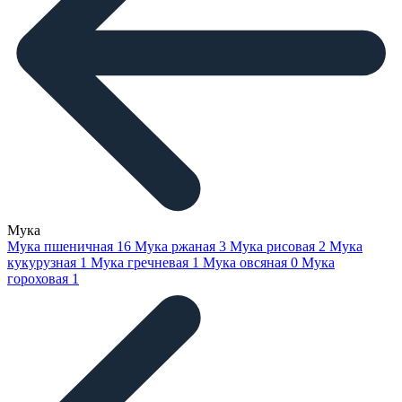
Мука
Мука пшеничная
16
Мука ржаная
3
Мука рисовая
2
Мука
кукурузная
1
Мука гречневая
1
Мука овсяная
0
Мука
гороховая
1