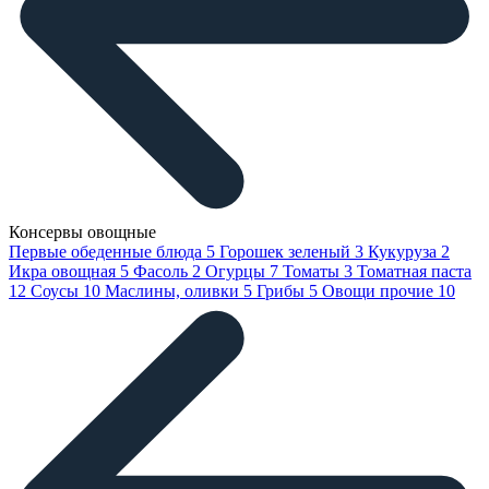
Консервы овощные
Первые обеденные блюда
5
Горошек зеленый
3
Кукуруза
2
Икра овощная
5
Фасоль
2
Огурцы
7
Томаты
3
Томатная паста
12
Соусы
10
Маслины, оливки
5
Грибы
5
Овощи прочие
10