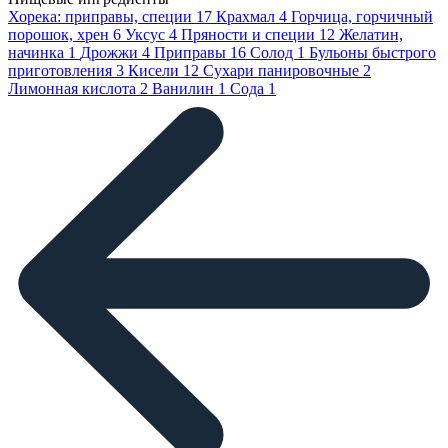
Хорека: приправы, специи
17
Крахмал
4
Горчица, горчичный
порошок, хрен
6
Уксус
4
Пряности и специи
12
Желатин,
начинка
1
Дрожжи
4
Приправы
16
Солод
1
Бульоны быстрого
приготовления
3
Кисели
12
Сухари панировочные
2
Лимонная кислота
2
Ванилин
1
Сода
1