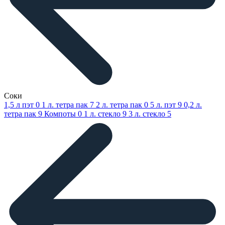
Соки
1,5 л пэт
0
1 л. тетра пак
7
2 л. тетра пак
0
5 л. пэт
9
0,2 л.
тетра пак
9
Компоты
0
1 л. стекло
9
3 л. стекло
5