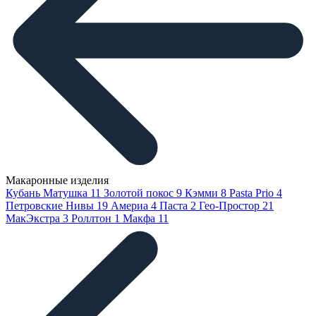
Макаронные изделия
Кубань Матушка
11
Золотой покос
9
Кэмми
8
Pasta Prio
4
Петровские Нивы
19
Америа
4
Паста
2
Гео-Простор
21
МакЭкстра
3
Роллтон
1
Макфа
11