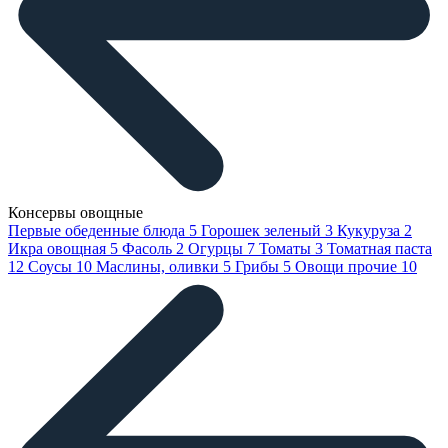
Консервы овощные
Первые обеденные блюда
5
Горошек зеленый
3
Кукуруза
2
Икра овощная
5
Фасоль
2
Огурцы
7
Томаты
3
Томатная паста
12
Соусы
10
Маслины, оливки
5
Грибы
5
Овощи прочие
10