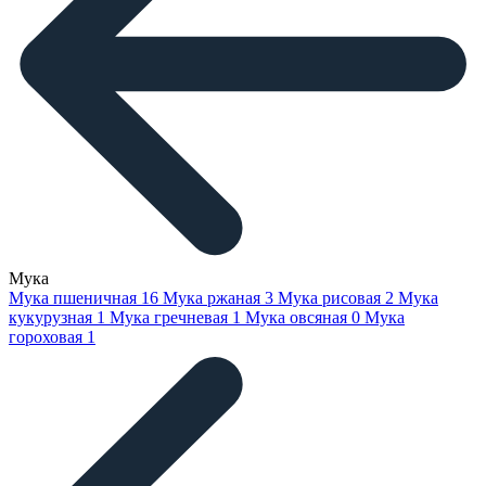
Мука
Мука пшеничная
16
Мука ржаная
3
Мука рисовая
2
Мука
кукурузная
1
Мука гречневая
1
Мука овсяная
0
Мука
гороховая
1