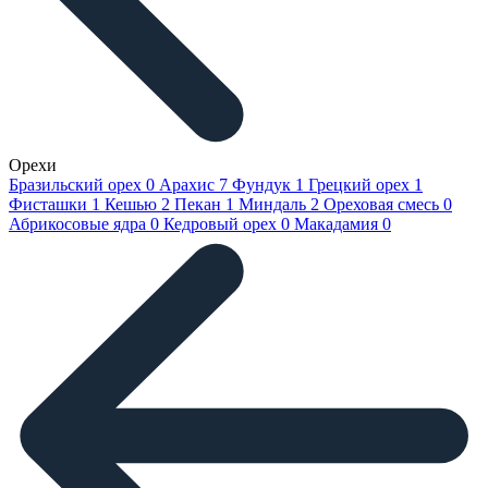
Орехи
Бразильский орех
0
Арахис
7
Фундук
1
Грецкий орех
1
Фисташки
1
Кешью
2
Пекан
1
Миндаль
2
Ореховая смесь
0
Абрикосовые ядра
0
Кедровый орех
0
Макадамия
0