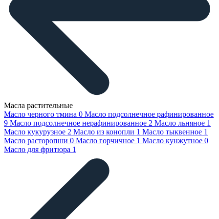
Масла растительные
Масло черного тмина
0
Масло подсолнечное рафинированное
9
Масло подсолнечное нерафинированное
2
Масло льняное
1
Масло кукурузное
2
Масло из конопли
1
Масло тыквенное
1
Масло расторопши
0
Масло горчичное
1
Масло кунжутное
0
Масло для фритюра
1