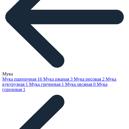
Мука
Мука пшеничная
16
Мука ржаная
3
Мука рисовая
2
Мука
кукурузная
1
Мука гречневая
1
Мука овсяная
0
Мука
гороховая
1