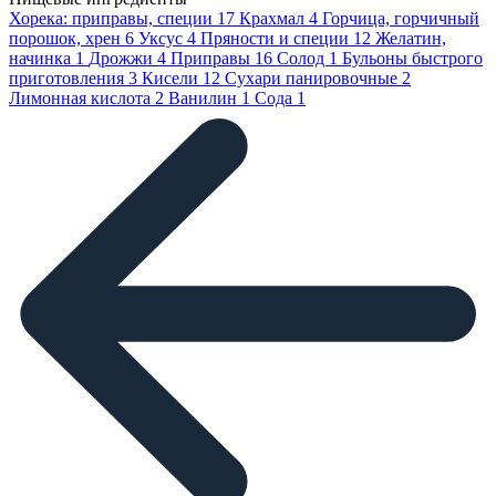
Хорека: приправы, специи
17
Крахмал
4
Горчица, горчичный
порошок, хрен
6
Уксус
4
Пряности и специи
12
Желатин,
начинка
1
Дрожжи
4
Приправы
16
Солод
1
Бульоны быстрого
приготовления
3
Кисели
12
Сухари панировочные
2
Лимонная кислота
2
Ванилин
1
Сода
1