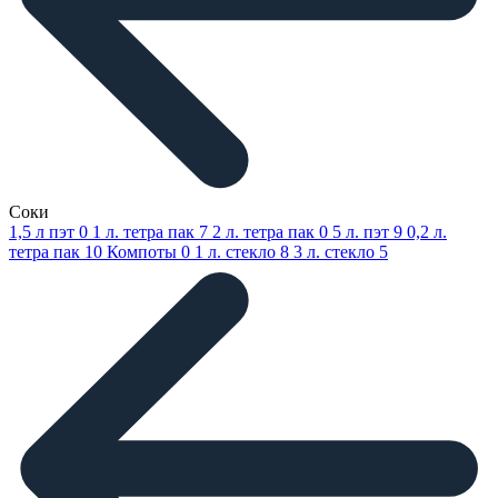
Соки
1,5 л пэт
0
1 л. тетра пак
7
2 л. тетра пак
0
5 л. пэт
9
0,2 л.
тетра пак
10
Компоты
0
1 л. стекло
8
3 л. стекло
5