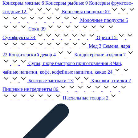
Консервы мясные
6
Консервы рыбные
9
Консервы фруктово-
ягодные
12
Консервы овощные
67
Молочные продукты
5
Соки
39
Сухофрукты
33
Орехи
15
Мед
3
Семена, ядра
22
Кондитерский декор
4
Кондитерские изделия
7
Супы, пюре быстрого приготовления
8
Чай,
чайные напитки, кофе, кофейные напитки, какао
24
Быстрые завтраки
13
Крышки, спички
2
Пищевые ингредиенты
86
Пасхальные товары
2