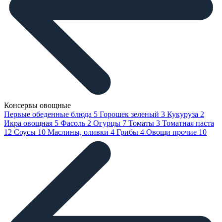
Консервы овощные
Первые обеденные блюда
5
Горошек зеленый
3
Кукуруза
2
Икра овощная
5
Фасоль
2
Огурцы
7
Томаты
3
Томатная паста
12
Соусы
10
Маслины, оливки
4
Грибы
4
Овощи прочие
10