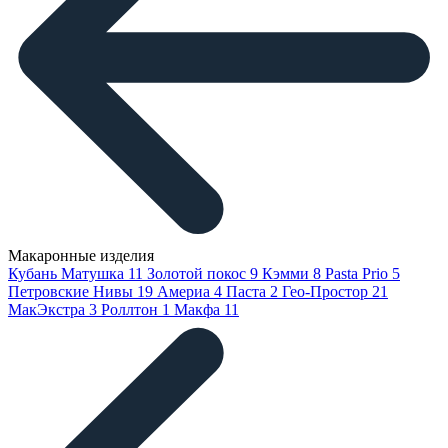
Макаронные изделия
Кубань Матушка
11
Золотой покос
9
Кэмми
8
Pasta Prio
5
Петровские Нивы
19
Америа
4
Паста
2
Гео-Простор
21
МакЭкстра
3
Роллтон
1
Макфа
11