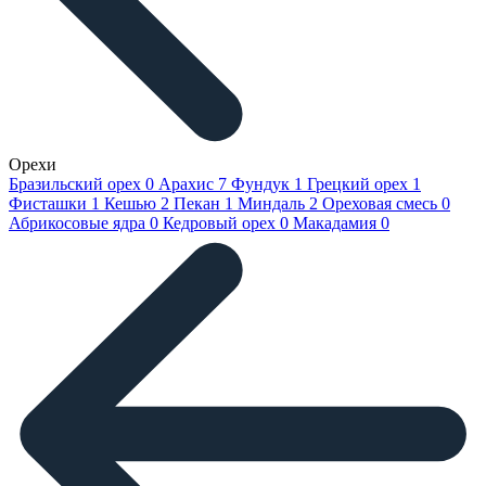
Орехи
Бразильский орех
0
Арахис
7
Фундук
1
Грецкий орех
1
Фисташки
1
Кешью
2
Пекан
1
Миндаль
2
Ореховая смесь
0
Абрикосовые ядра
0
Кедровый орех
0
Макадамия
0