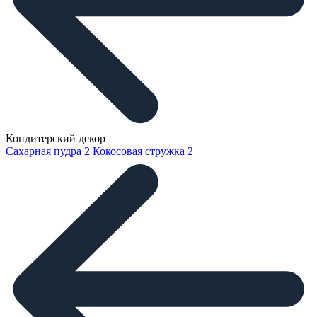
Кондитерский декор
Сахарная пудра
2
Кокосовая стружка
2