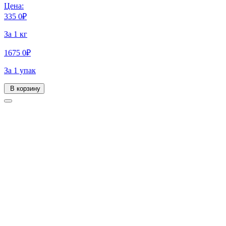
Цена:
335
0
₽
За 1 кг
1675
0
₽
За 1 упак
В корзину