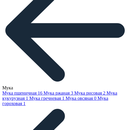
Мука
Мука пшеничная
16
Мука ржаная
3
Мука рисовая
2
Мука
кукурузная
1
Мука гречневая
1
Мука овсяная
0
Мука
гороховая
1