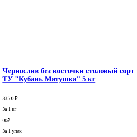
Чернослив без косточки столовый сорт
ТУ "Кубань Матушка" 5 кг
335
0
₽
За 1 кг
0
0
₽
За 1 упак