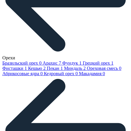
Орехи
Бразильский орех
0
Арахис
7
Фундук
1
Грецкий орех
1
Фисташки
1
Кешью
2
Пекан
1
Миндаль
2
Ореховая смесь
0
Абрикосовые ядра
0
Кедровый орех
0
Макадамия
0