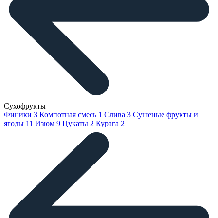
Сухофрукты
Финики
3
Компотная смесь
1
Слива
3
Сушеные фрукты и
ягоды
11
Изюм
9
Цукаты
2
Курага
2