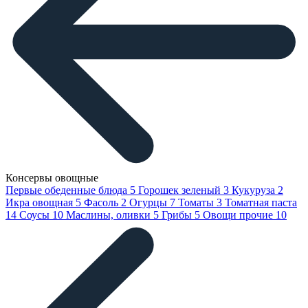
Консервы овощные
Первые обеденные блюда
5
Горошек зеленый
3
Кукуруза
2
Икра овощная
5
Фасоль
2
Огурцы
7
Томаты
3
Томатная паста
14
Соусы
10
Маслины, оливки
5
Грибы
5
Овощи прочие
10