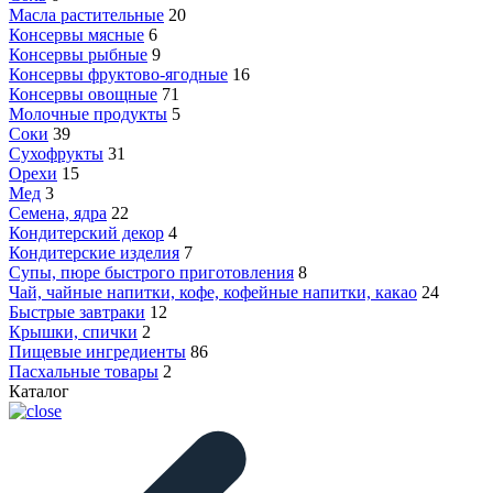
Масла растительные
20
Консервы мясные
6
Консервы рыбные
9
Консервы фруктово-ягодные
16
Консервы овощные
71
Молочные продукты
5
Соки
39
Сухофрукты
31
Орехи
15
Мед
3
Семена, ядра
22
Кондитерский декор
4
Кондитерские изделия
7
Супы, пюре быстрого приготовления
8
Чай, чайные напитки, кофе, кофейные напитки, какао
24
Быстрые завтраки
12
Крышки, спички
2
Пищевые ингредиенты
86
Пасхальные товары
2
Каталог