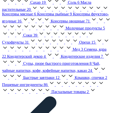
Сахар
19
Соль
6
Масла
растительные
20
Консервы мясные
6
Консервы рыбные
9
Консервы фруктово-
ягодные
16
Консервы овощные
71
Молочные продукты
5
Соки
39
Сухофрукты
31
Орехи
15
Мед
3
Семена, ядра
22
Кондитерский декор
4
Кондитерские изделия
7
Супы, пюре быстрого приготовления
8
Чай,
чайные напитки, кофе, кофейные напитки, какао
24
Быстрые завтраки
12
Крышки, спички
2
Пищевые ингредиенты
86
Пасхальные товары
2