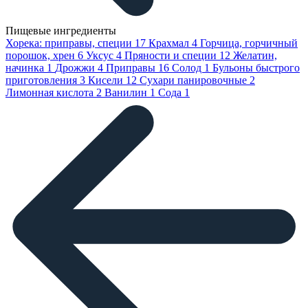
Пищевые ингредиенты
Хорека: приправы, специи
17
Крахмал
4
Горчица, горчичный
порошок, хрен
6
Уксус
4
Пряности и специи
12
Желатин,
начинка
1
Дрожжи
4
Приправы
16
Солод
1
Бульоны быстрого
приготовления
3
Кисели
12
Сухари панировочные
2
Лимонная кислота
2
Ванилин
1
Сода
1