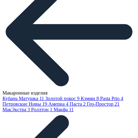
Макаронные изделия
Кубань Матушка
11
Золотой покос
9
Кэмми
8
Pasta Prio
4
Петровские Нивы
19
Америа
4
Паста
2
Гео-Простор
21
МакЭкстра
3
Роллтон
1
Макфа
11