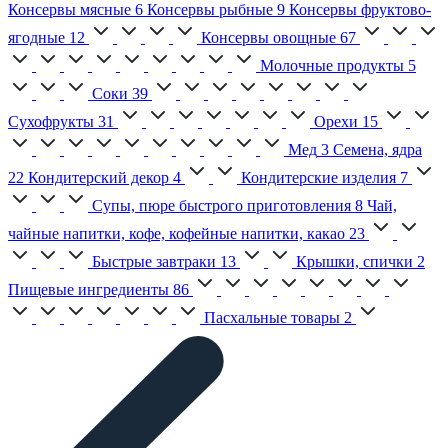
Консервы мясные
6
Консервы рыбные
9
Консервы фруктово-
ягодные
12
Консервы овощные
67
Молочные продукты
5
Соки
39
Сухофрукты
31
Орехи
15
Мед
3
Семена, ядра
22
Кондитерский декор
4
Кондитерские изделия
7
Супы, пюре быстрого приготовления
8
Чай,
чайные напитки, кофе, кофейные напитки, какао
23
Быстрые завтраки
13
Крышки, спички
2
Пищевые ингредиенты
86
Пасхальные товары
2