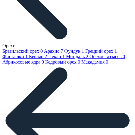
Орехи
Бразильский орех
0
Арахис
7
Фундук
1
Грецкий орех
1
Фисташки
1
Кешью
2
Пекан
1
Миндаль
2
Ореховая смесь
0
Абрикосовые ядра
0
Кедровый орех
0
Макадамия
0