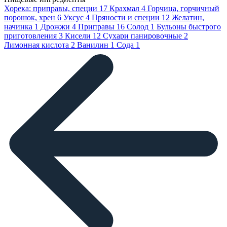
Хорека: приправы, специи
17
Крахмал
4
Горчица, горчичный
порошок, хрен
6
Уксус
4
Пряности и специи
12
Желатин,
начинка
1
Дрожжи
4
Приправы
16
Солод
1
Бульоны быстрого
приготовления
3
Кисели
12
Сухари панировочные
2
Лимонная кислота
2
Ванилин
1
Сода
1