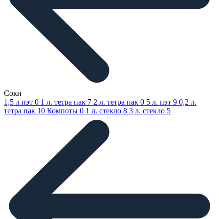
Соки
1,5 л пэт
0
1 л. тетра пак
7
2 л. тетра пак
0
5 л. пэт
9
0,2 л.
тетра пак
10
Компоты
0
1 л. стекло
8
3 л. стекло
5