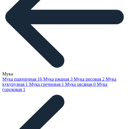
Мука
Мука пшеничная
16
Мука ржаная
3
Мука рисовая
2
Мука
кукурузная
1
Мука гречневая
1
Мука овсяная
0
Мука
гороховая
1