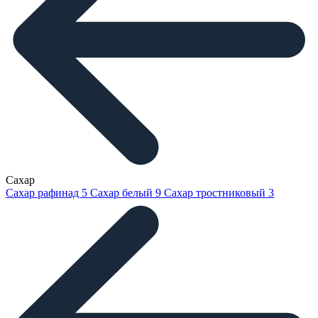
Сахар
Сахар рафинад
5
Сахар белый
9
Сахар тростниковый
3