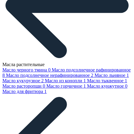
Масла растительные
Масло черного тмина
0
Масло подсолнечное рафинированное
8
Масло подсолнечное нерафинированное
2
Масло льняное
1
Масло кукурузное
2
Масло из конопли
1
Масло тыквенное
1
Масло расторопши
0
Масло горчичное
1
Масло кунжутное
0
Масло для фритюра
1