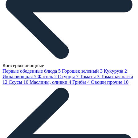
Консервы овощные
Первые обеденные блюда
5
Горошек зеленый
3
Кукуруза
2
Икра овощная
5
Фасоль
2
Огурцы
7
Томаты
3
Томатная паста
12
Соусы
10
Маслины, оливки
4
Грибы
4
Овощи прочие
10