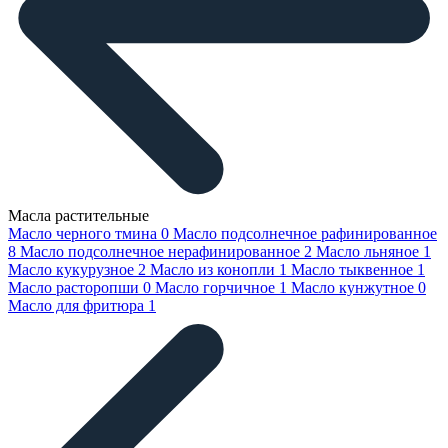
Масла растительные
Масло черного тмина
0
Масло подсолнечное рафинированное
8
Масло подсолнечное нерафинированное
2
Масло льняное
1
Масло кукурузное
2
Масло из конопли
1
Масло тыквенное
1
Масло расторопши
0
Масло горчичное
1
Масло кунжутное
0
Масло для фритюра
1