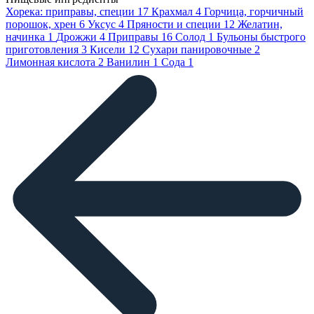
Хорека: приправы, специи
17
Крахмал
4
Горчица, горчичный
порошок, хрен
6
Уксус
4
Пряности и специи
12
Желатин,
начинка
1
Дрожжи
4
Приправы
16
Солод
1
Бульоны быстрого
приготовления
3
Кисели
12
Сухари панировочные
2
Лимонная кислота
2
Ванилин
1
Сода
1