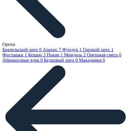
Орехи
Бразильский орех
0
Арахис
7
Фундук
1
Грецкий орех
1
Фисташки
1
Кешью
2
Пекан
1
Миндаль
2
Ореховая смесь
0
Абрикосовые ядра
0
Кедровый орех
0
Макадамия
0