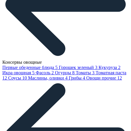
Консервы овощные
Первые обеденные блюда
5
Горошек зеленый
3
Кукуруза
2
Икра овощная
5
Фасоль
2
Огурцы
8
Томаты
3
Томатная паста
12
Соусы
10
Маслины, оливки
4
Грибы
4
Овощи прочие
12