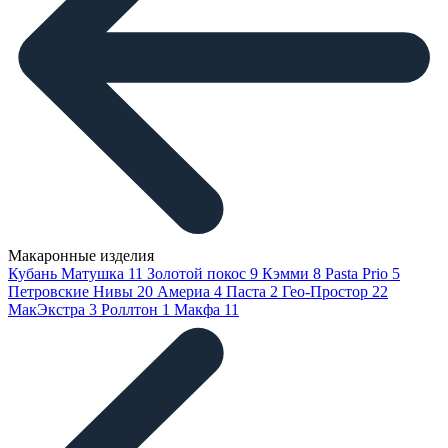
Макаронные изделия
Кубань Матушка
11
Золотой покос
9
Кэмми
8
Pasta Prio
5
Петровские Нивы
20
Америа
4
Паста
2
Гео-Простор
22
МакЭкстра
3
Роллтон
1
Макфа
11