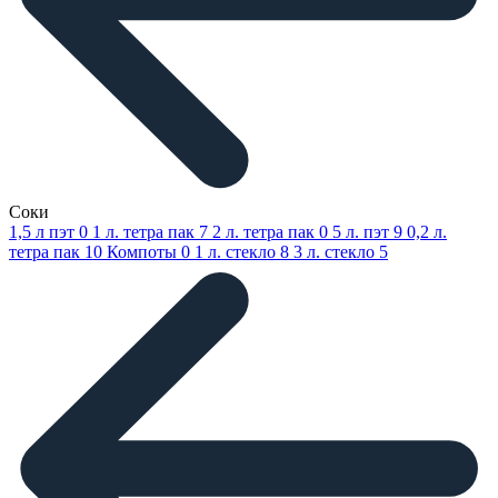
Соки
1,5 л пэт
0
1 л. тетра пак
7
2 л. тетра пак
0
5 л. пэт
9
0,2 л.
тетра пак
10
Компоты
0
1 л. стекло
8
3 л. стекло
5