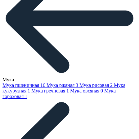
Мука
Мука пшеничная
16
Мука ржаная
3
Мука рисовая
2
Мука
кукурузная
1
Мука гречневая
1
Мука овсяная
0
Мука
гороховая
1