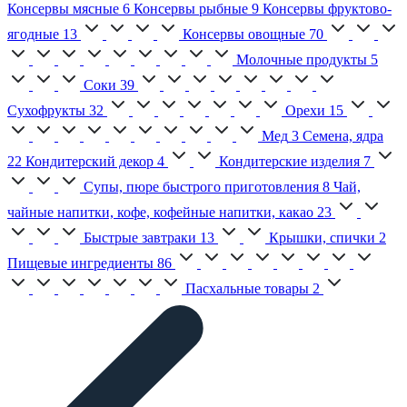
Консервы мясные
6
Консервы рыбные
9
Консервы фруктово-
ягодные
13
Консервы овощные
70
Молочные продукты
5
Соки
39
Сухофрукты
32
Орехи
15
Мед
3
Семена, ядра
22
Кондитерский декор
4
Кондитерские изделия
7
Супы, пюре быстрого приготовления
8
Чай,
чайные напитки, кофе, кофейные напитки, какао
23
Быстрые завтраки
13
Крышки, спички
2
Пищевые ингредиенты
86
Пасхальные товары
2