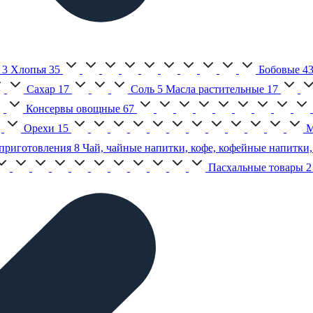
3
Хлопья
35
Бобовые
4
Сахар
17
Соль
5
Масла растительные
17
Консервы овощные
67
Орехи
15
М
приготовления
8
Чай, чайные напитки, кофе, кофейные напитки,
Пасхальные товары