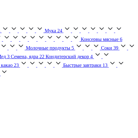
3
Мука
24
Консервы мясные
6
Молочные продукты
5
Соки
39
ед
3
Семена, ядра
22
Кондитерский декор
4
 какао
23
Быстрые завтраки
13
2