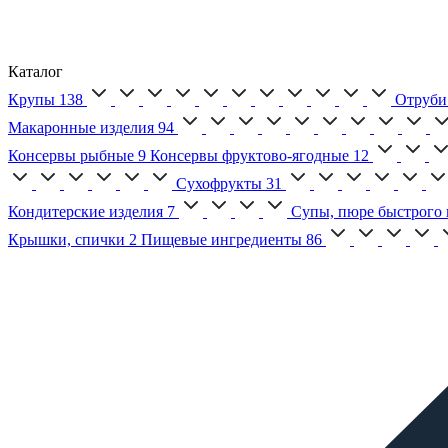
Каталог
Крупы
138
Отруби
Макаронные изделия
94
Консервы рыбные
9
Консервы фруктово-ягодные
12
Сухофрукты
31
Кондитерские изделия
7
Супы, пюре быстрого 
Крышки, спички
2
Пищевые ингредиенты
86