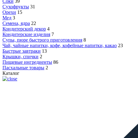
Соки
39
Сухофрукты
31
Орехи
15
Мед
3
Семена, ядра
22
Кондитерский декор
4
Кондитерские изделия
7
Супы, пюре быстрого приготовления
8
Чай, чайные напитки, кофе, кофейные напитки, какао
23
Быстрые завтраки
13
Крышки, спички
2
Пищевые ингредиенты
86
Пасхальные товары
2
Каталог