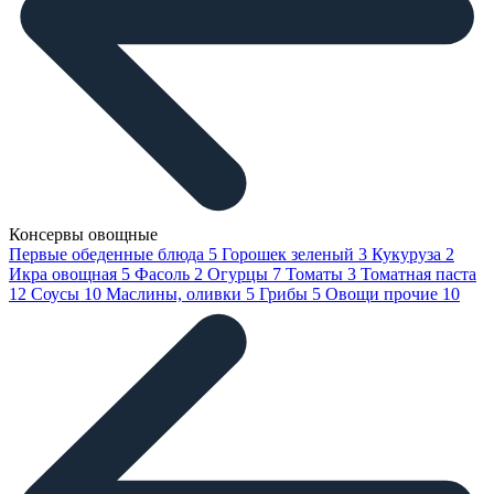
Консервы овощные
Первые обеденные блюда
5
Горошек зеленый
3
Кукуруза
2
Икра овощная
5
Фасоль
2
Огурцы
7
Томаты
3
Томатная паста
12
Соусы
10
Маслины, оливки
5
Грибы
5
Овощи прочие
10