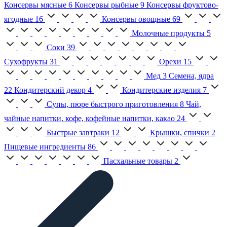
Консервы мясные
6
Консервы рыбные
9
Консервы фруктово-
ягодные
16
Консервы овощные
69
Молочные продукты
5
Соки
39
Сухофрукты
31
Орехи
15
Мед
3
Семена, ядра
22
Кондитерский декор
4
Кондитерские изделия
7
Супы, пюре быстрого приготовления
8
Чай,
чайные напитки, кофе, кофейные напитки, какао
24
Быстрые завтраки
12
Крышки, спички
2
Пищевые ингредиенты
86
Пасхальные товары
2