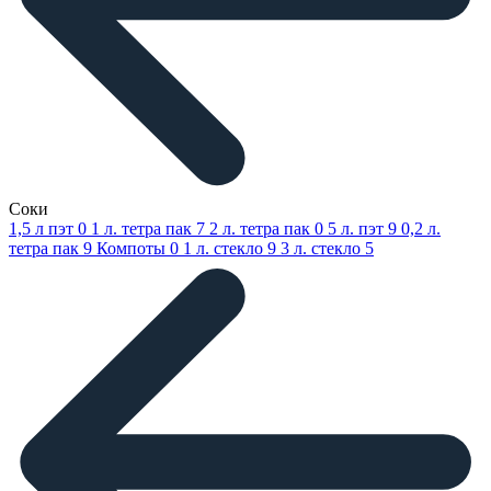
Соки
1,5 л пэт
0
1 л. тетра пак
7
2 л. тетра пак
0
5 л. пэт
9
0,2 л.
тетра пак
9
Компоты
0
1 л. стекло
9
3 л. стекло
5