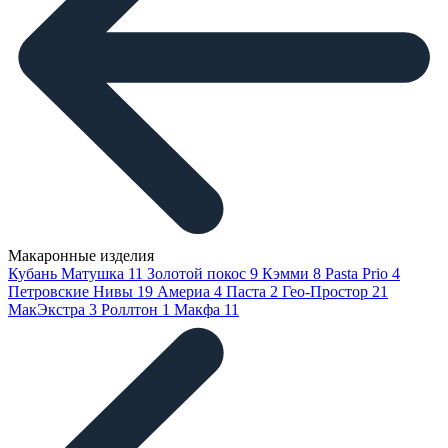
Макаронные изделия
Кубань Матушка
11
Золотой покос
9
Кэмми
8
Pasta Prio
4
Петровские Нивы
19
Америа
4
Паста
2
Гео-Простор
21
МакЭкстра
3
Роллтон
1
Макфа
11