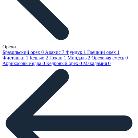
Орехи
Бразильский орех
0
Арахис
7
Фундук
1
Грецкий орех
1
Фисташки
1
Кешью
2
Пекан
1
Миндаль
2
Ореховая смесь
0
Абрикосовые ядра
0
Кедровый орех
0
Макадамия
0