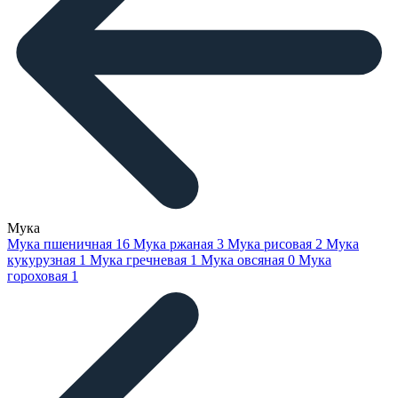
Мука
Мука пшеничная
16
Мука ржаная
3
Мука рисовая
2
Мука
кукурузная
1
Мука гречневая
1
Мука овсяная
0
Мука
гороховая
1