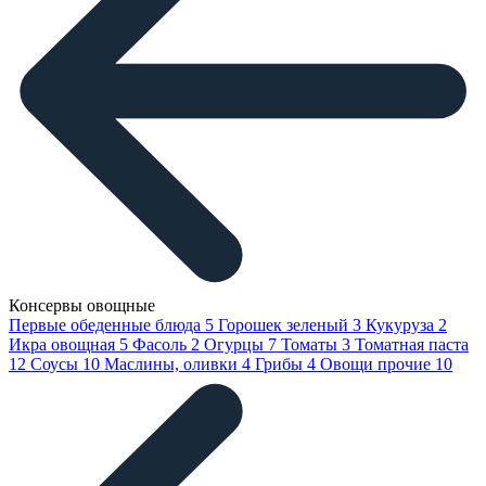
Консервы овощные
Первые обеденные блюда
5
Горошек зеленый
3
Кукуруза
2
Икра овощная
5
Фасоль
2
Огурцы
7
Томаты
3
Томатная паста
12
Соусы
10
Маслины, оливки
4
Грибы
4
Овощи прочие
10