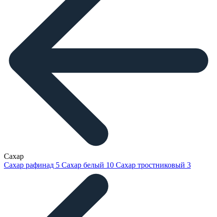
Сахар
Сахар рафинад
5
Сахар белый
10
Сахар тростниковый
3