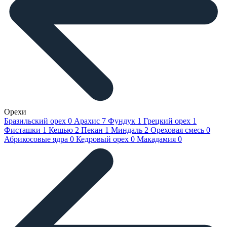
Орехи
Бразильский орех
0
Арахис
7
Фундук
1
Грецкий орех
1
Фисташки
1
Кешью
2
Пекан
1
Миндаль
2
Ореховая смесь
0
Абрикосовые ядра
0
Кедровый орех
0
Макадамия
0