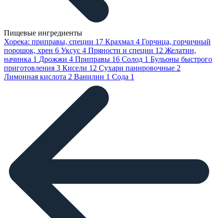
Пищевые ингредиенты
Хорека: приправы, специи
17
Крахмал
4
Горчица, горчичный
порошок, хрен
6
Уксус
4
Пряности и специи
12
Желатин,
начинка
1
Дрожжи
4
Приправы
16
Солод
1
Бульоны быстрого
приготовления
3
Кисели
12
Сухари панировочные
2
Лимонная кислота
2
Ванилин
1
Сода
1