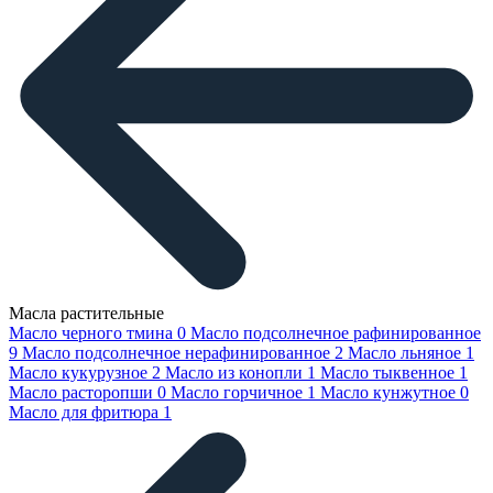
Масла растительные
Масло черного тмина
0
Масло подсолнечное рафинированное
9
Масло подсолнечное нерафинированное
2
Масло льняное
1
Масло кукурузное
2
Масло из конопли
1
Масло тыквенное
1
Масло расторопши
0
Масло горчичное
1
Масло кунжутное
0
Масло для фритюра
1