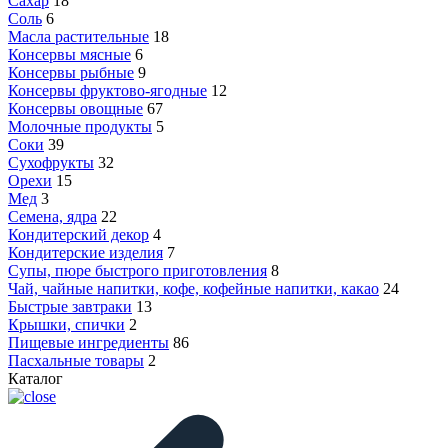
Сахар
18
Соль
6
Масла растительные
18
Консервы мясные
6
Консервы рыбные
9
Консервы фруктово-ягодные
12
Консервы овощные
67
Молочные продукты
5
Соки
39
Сухофрукты
32
Орехи
15
Мед
3
Семена, ядра
22
Кондитерский декор
4
Кондитерские изделия
7
Супы, пюре быстрого приготовления
8
Чай, чайные напитки, кофе, кофейные напитки, какао
24
Быстрые завтраки
13
Крышки, спички
2
Пищевые ингредиенты
86
Пасхальные товары
2
Каталог