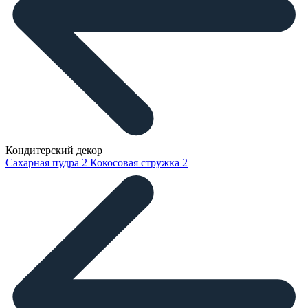
Кондитерский декор
Сахарная пудра
2
Кокосовая стружка
2