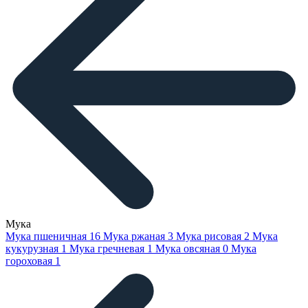
Мука
Мука пшеничная
16
Мука ржаная
3
Мука рисовая
2
Мука
кукурузная
1
Мука гречневая
1
Мука овсяная
0
Мука
гороховая
1