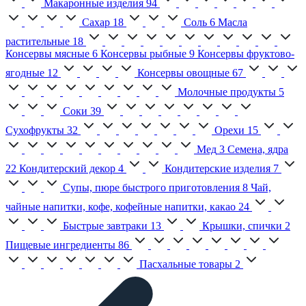
Макаронные изделия
94
Сахар
18
Соль
6
Масла
растительные
18
Консервы мясные
6
Консервы рыбные
9
Консервы фруктово-
ягодные
12
Консервы овощные
67
Молочные продукты
5
Соки
39
Сухофрукты
32
Орехи
15
Мед
3
Семена, ядра
22
Кондитерский декор
4
Кондитерские изделия
7
Супы, пюре быстрого приготовления
8
Чай,
чайные напитки, кофе, кофейные напитки, какао
24
Быстрые завтраки
13
Крышки, спички
2
Пищевые ингредиенты
86
Пасхальные товары
2