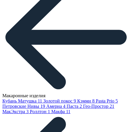
Макаронные изделия
Кубань Матушка
11
Золотой покос
9
Кэмми
8
Pasta Prio
5
Петровские Нивы
19
Америа
4
Паста
2
Гео-Простор
21
МакЭкстра
3
Роллтон
1
Макфа
11