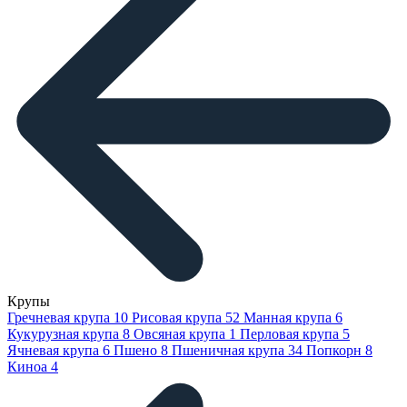
Крупы
Гречневая крупа
10
Рисовая крупа
52
Манная крупа
6
Кукурузная крупа
8
Овсяная крупа
1
Перловая крупа
5
Ячневая крупа
6
Пшено
8
Пшеничная крупа
34
Попкорн
8
Киноа
4