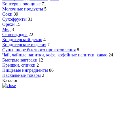
Консервы овощные
71
Молочные продукты
5
Соки
39
Сухофрукты
31
Орехи
15
Мед
3
Семена, ядра
22
Кондитерский декор
4
Кондитерские изделия
7
Супы, пюре быстрого приготовления
8
Чай, чайные напитки, кофе, кофейные напитки, какао
24
Быстрые завтраки
12
Крышки, спички
2
Пищевые ингредиенты
86
Пасхальные товары
2
Каталог