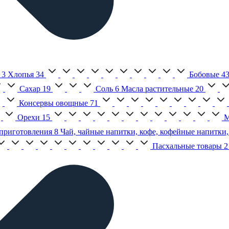
3
Хлопья
34
Бобовые
4
Сахар
19
Соль
6
Масла растительные
20
Консервы овощные
71
Орехи
15
М
приготовления
8
Чай, чайные напитки, кофе, кофейные напитки,
Пасхальные товары