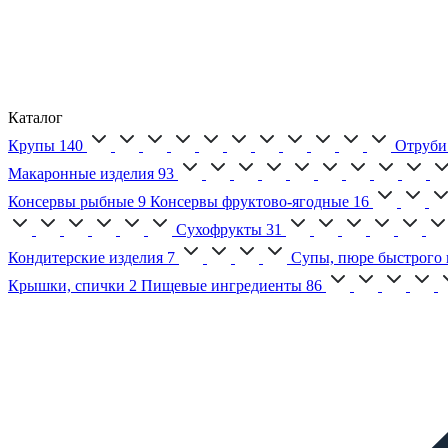
Каталог
Крупы
140
Отруби
Макаронные изделия
93
Консервы рыбные
9
Консервы фруктово-ягодные
16
Сухофрукты
31
Кондитерские изделия
7
Супы, пюре быстрого 
Крышки, спички
2
Пищевые ингредиенты
86