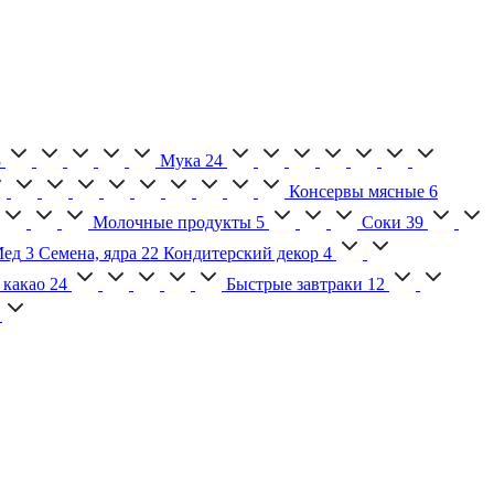
3
Мука
24
Консервы мясные
6
Молочные продукты
5
Соки
39
ед
3
Семена, ядра
22
Кондитерский декор
4
 какао
24
Быстрые завтраки
12
2