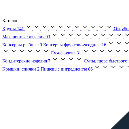
Каталог
Крупы
141
Отруби
Макаронные изделия
93
Консервы рыбные
9
Консервы фруктово-ягодные
16
Сухофрукты
31
Кондитерские изделия
7
Супы, пюре быстрого 
Крышки, спички
2
Пищевые ингредиенты
86