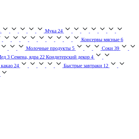
3
Мука
24
Консервы мясные
6
Молочные продукты
5
Соки
39
ед
3
Семена, ядра
22
Кондитерский декор
4
 какао
24
Быстрые завтраки
12
2