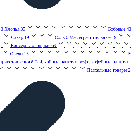
3
Хлопья
35
Бобовые
4
Сахар
19
Соль
6
Масла растительные
19
Консервы овощные
69
Орехи
15
М
приготовления
8
Чай, чайные напитки, кофе, кофейные напитки,
Пасхальные товары