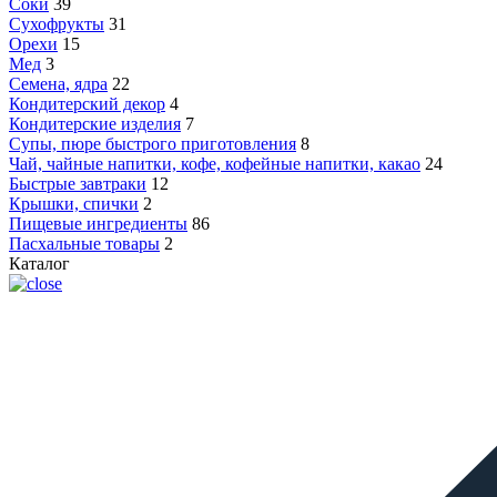
Соки
39
Сухофрукты
31
Орехи
15
Мед
3
Семена, ядра
22
Кондитерский декор
4
Кондитерские изделия
7
Супы, пюре быстрого приготовления
8
Чай, чайные напитки, кофе, кофейные напитки, какао
24
Быстрые завтраки
12
Крышки, спички
2
Пищевые ингредиенты
86
Пасхальные товары
2
Каталог