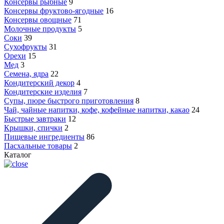
Консервы рыбные
9
Консервы фруктово-ягодные
16
Консервы овощные
71
Молочные продукты
5
Соки
39
Сухофрукты
31
Орехи
15
Мед
3
Семена, ядра
22
Кондитерский декор
4
Кондитерские изделия
7
Супы, пюре быстрого приготовления
8
Чай, чайные напитки, кофе, кофейные напитки, какао
24
Быстрые завтраки
12
Крышки, спички
2
Пищевые ингредиенты
86
Пасхальные товары
2
Каталог