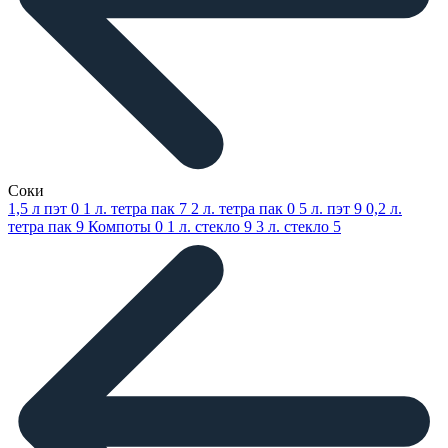
Соки
1,5 л пэт
0
1 л. тетра пак
7
2 л. тетра пак
0
5 л. пэт
9
0,2 л.
тетра пак
9
Компоты
0
1 л. стекло
9
3 л. стекло
5