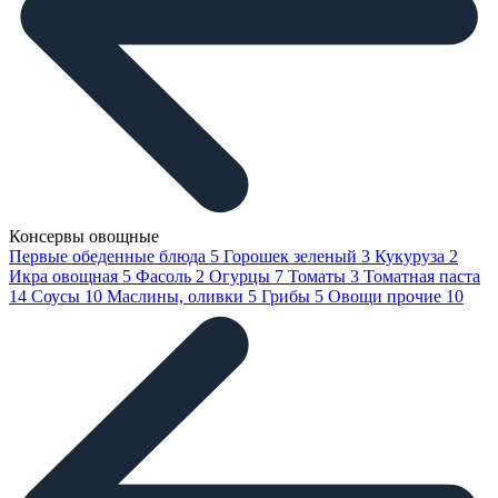
Консервы овощные
Первые обеденные блюда
5
Горошек зеленый
3
Кукуруза
2
Икра овощная
5
Фасоль
2
Огурцы
7
Томаты
3
Томатная паста
14
Соусы
10
Маслины, оливки
5
Грибы
5
Овощи прочие
10