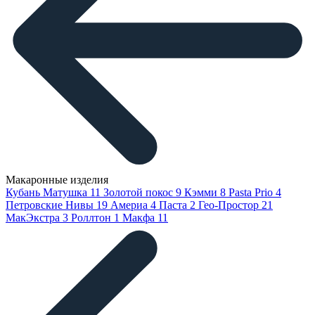
Макаронные изделия
Кубань Матушка
11
Золотой покос
9
Кэмми
8
Pasta Prio
4
Петровские Нивы
19
Америа
4
Паста
2
Гео-Простор
21
МакЭкстра
3
Роллтон
1
Макфа
11