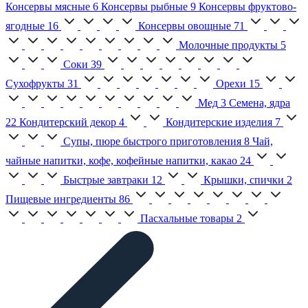
Консервы мясные
6
Консервы рыбные
9
Консервы фруктово-
ягодные
16
Консервы овощные
71
Молочные продукты
5
Соки
39
Сухофрукты
31
Орехи
15
Мед
3
Семена, ядра
22
Кондитерский декор
4
Кондитерские изделия
7
Супы, пюре быстрого приготовления
8
Чай,
чайные напитки, кофе, кофейные напитки, какао
24
Быстрые завтраки
12
Крышки, спички
2
Пищевые ингредиенты
86
Пасхальные товары
2