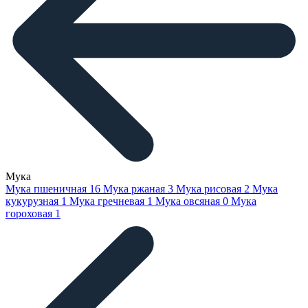
Мука
Мука пшеничная
16
Мука ржаная
3
Мука рисовая
2
Мука
кукурузная
1
Мука гречневая
1
Мука овсяная
0
Мука
гороховая
1