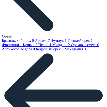
Орехи
Бразильский орех
0
Арахис
7
Фундук
1
Грецкий орех
1
Фисташки
1
Кешью
2
Пекан
1
Миндаль
2
Ореховая смесь
0
Абрикосовые ядра
0
Кедровый орех
0
Макадамия
0