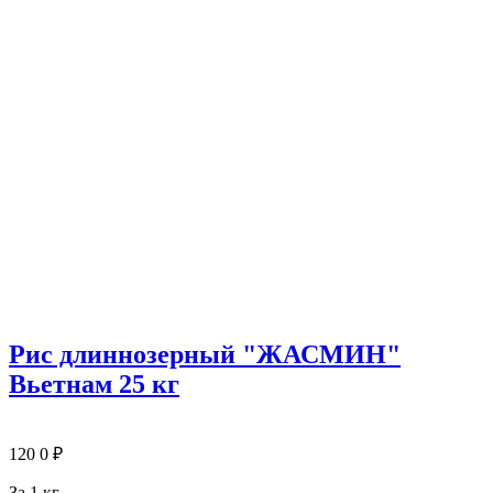
Рис длиннозерный "ЖАСМИН"
Вьетнам 25 кг
120
0
₽
За 1 кг