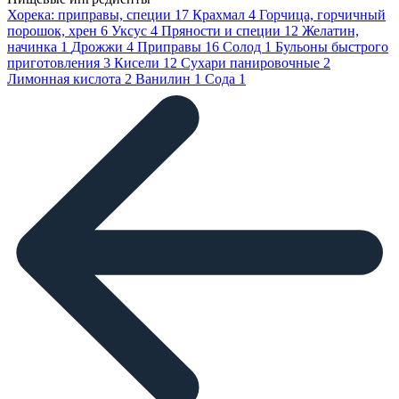
Хорека: приправы, специи
17
Крахмал
4
Горчица, горчичный
порошок, хрен
6
Уксус
4
Пряности и специи
12
Желатин,
начинка
1
Дрожжи
4
Приправы
16
Солод
1
Бульоны быстрого
приготовления
3
Кисели
12
Сухари панировочные
2
Лимонная кислота
2
Ванилин
1
Сода
1