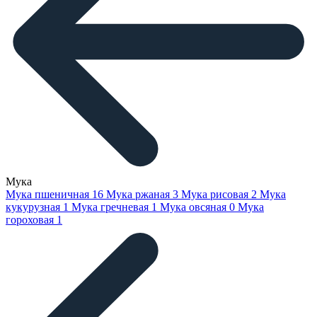
Мука
Мука пшеничная
16
Мука ржаная
3
Мука рисовая
2
Мука
кукурузная
1
Мука гречневая
1
Мука овсяная
0
Мука
гороховая
1