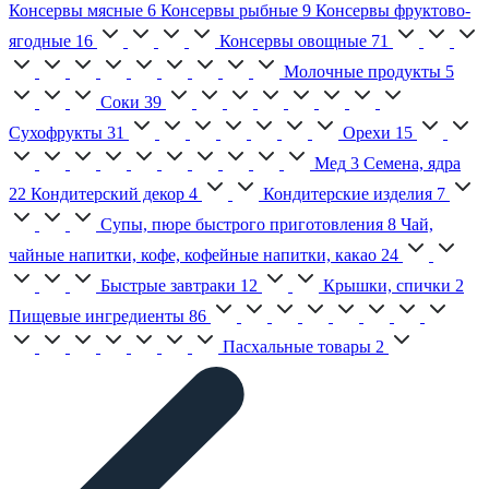
Консервы мясные
6
Консервы рыбные
9
Консервы фруктово-
ягодные
16
Консервы овощные
71
Молочные продукты
5
Соки
39
Сухофрукты
31
Орехи
15
Мед
3
Семена, ядра
22
Кондитерский декор
4
Кондитерские изделия
7
Супы, пюре быстрого приготовления
8
Чай,
чайные напитки, кофе, кофейные напитки, какао
24
Быстрые завтраки
12
Крышки, спички
2
Пищевые ингредиенты
86
Пасхальные товары
2