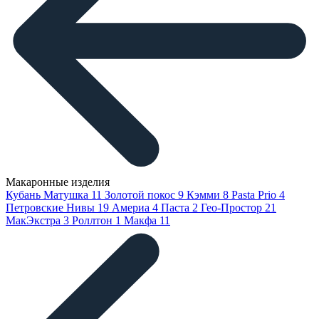
Макаронные изделия
Кубань Матушка
11
Золотой покос
9
Кэмми
8
Pasta Prio
4
Петровские Нивы
19
Америа
4
Паста
2
Гео-Простор
21
МакЭкстра
3
Роллтон
1
Макфа
11