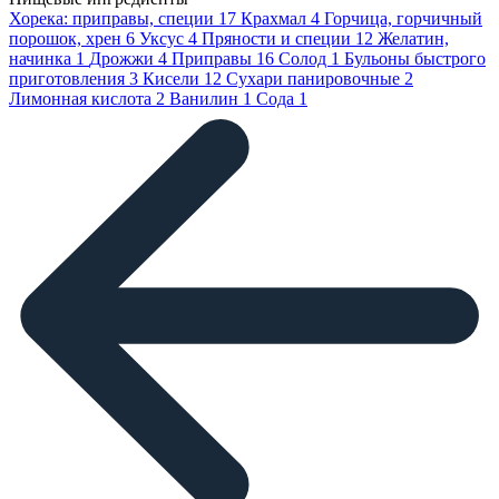
Хорека: приправы, специи
17
Крахмал
4
Горчица, горчичный
порошок, хрен
6
Уксус
4
Пряности и специи
12
Желатин,
начинка
1
Дрожжи
4
Приправы
16
Солод
1
Бульоны быстрого
приготовления
3
Кисели
12
Сухари панировочные
2
Лимонная кислота
2
Ванилин
1
Сода
1