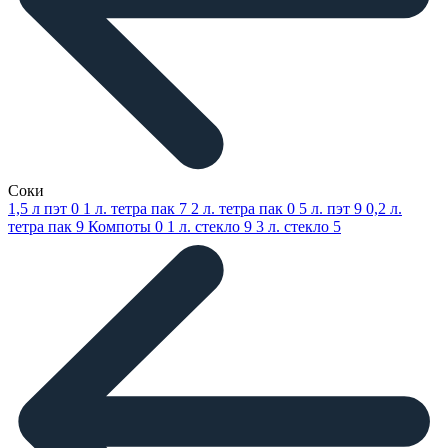
Соки
1,5 л пэт
0
1 л. тетра пак
7
2 л. тетра пак
0
5 л. пэт
9
0,2 л.
тетра пак
9
Компоты
0
1 л. стекло
9
3 л. стекло
5