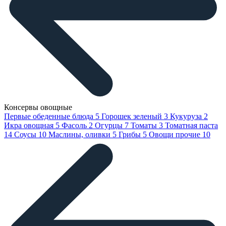
Консервы овощные
Первые обеденные блюда
5
Горошек зеленый
3
Кукуруза
2
Икра овощная
5
Фасоль
2
Огурцы
7
Томаты
3
Томатная паста
14
Соусы
10
Маслины, оливки
5
Грибы
5
Овощи прочие
10