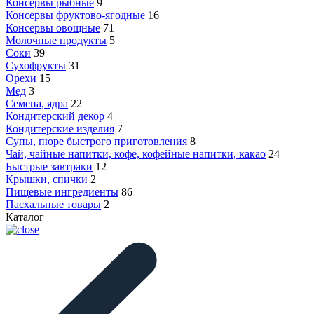
Консервы рыбные
9
Консервы фруктово-ягодные
16
Консервы овощные
71
Молочные продукты
5
Соки
39
Сухофрукты
31
Орехи
15
Мед
3
Семена, ядра
22
Кондитерский декор
4
Кондитерские изделия
7
Супы, пюре быстрого приготовления
8
Чай, чайные напитки, кофе, кофейные напитки, какао
24
Быстрые завтраки
12
Крышки, спички
2
Пищевые ингредиенты
86
Пасхальные товары
2
Каталог