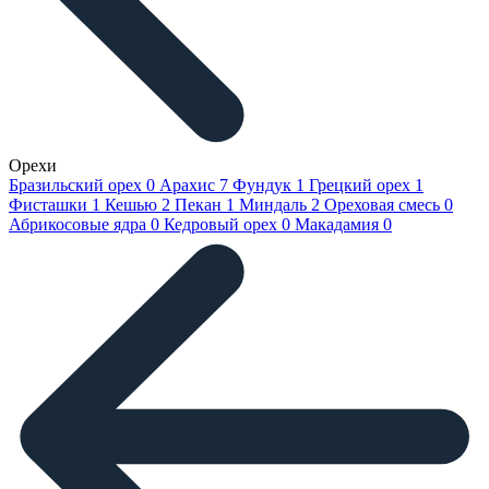
Орехи
Бразильский орех
0
Арахис
7
Фундук
1
Грецкий орех
1
Фисташки
1
Кешью
2
Пекан
1
Миндаль
2
Ореховая смесь
0
Абрикосовые ядра
0
Кедровый орех
0
Макадамия
0