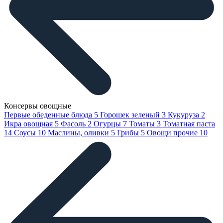
Консервы овощные
Первые обеденные блюда
5
Горошек зеленый
3
Кукуруза
2
Икра овощная
5
Фасоль
2
Огурцы
7
Томаты
3
Томатная паста
14
Соусы
10
Маслины, оливки
5
Грибы
5
Овощи прочие
10