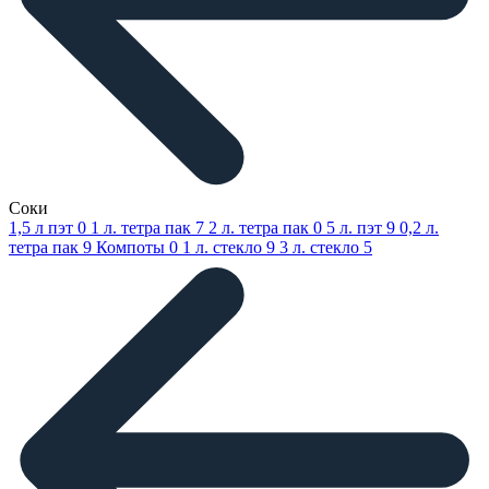
Соки
1,5 л пэт
0
1 л. тетра пак
7
2 л. тетра пак
0
5 л. пэт
9
0,2 л.
тетра пак
9
Компоты
0
1 л. стекло
9
3 л. стекло
5