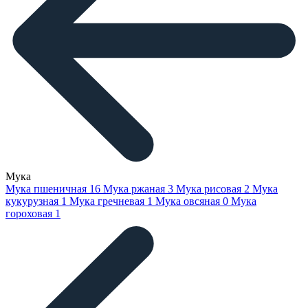
Мука
Мука пшеничная
16
Мука ржаная
3
Мука рисовая
2
Мука
кукурузная
1
Мука гречневая
1
Мука овсяная
0
Мука
гороховая
1