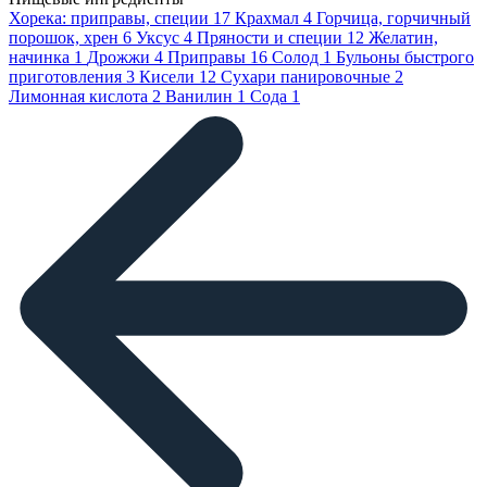
Хорека: приправы, специи
17
Крахмал
4
Горчица, горчичный
порошок, хрен
6
Уксус
4
Пряности и специи
12
Желатин,
начинка
1
Дрожжи
4
Приправы
16
Солод
1
Бульоны быстрого
приготовления
3
Кисели
12
Сухари панировочные
2
Лимонная кислота
2
Ванилин
1
Сода
1