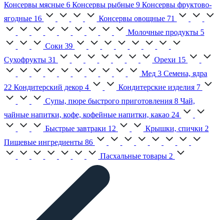
Консервы мясные
6
Консервы рыбные
9
Консервы фруктово-
ягодные
16
Консервы овощные
71
Молочные продукты
5
Соки
39
Сухофрукты
31
Орехи
15
Мед
3
Семена, ядра
22
Кондитерский декор
4
Кондитерские изделия
7
Супы, пюре быстрого приготовления
8
Чай,
чайные напитки, кофе, кофейные напитки, какао
24
Быстрые завтраки
12
Крышки, спички
2
Пищевые ингредиенты
86
Пасхальные товары
2