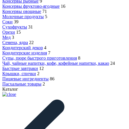
Консервы рыбные
9
Консервы фруктово-ягодные
16
Консервы овощные
71
Молочные продукты
5
Соки
39
Сухофрукты
31
Орехи
15
Мед
3
Семена, ядра
22
Кондитерский декор
4
Кондитерские изделия
7
Супы, пюре быстрого приготовления
8
Чай, чайные напитки, кофе, кофейные напитки, какао
24
Быстрые завтраки
12
Крышки, спички
2
Пищевые ингредиенты
86
Пасхальные товары
2
Каталог