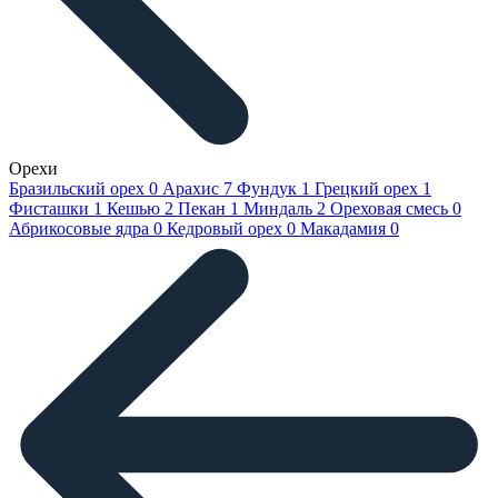
Орехи
Бразильский орех
0
Арахис
7
Фундук
1
Грецкий орех
1
Фисташки
1
Кешью
2
Пекан
1
Миндаль
2
Ореховая смесь
0
Абрикосовые ядра
0
Кедровый орех
0
Макадамия
0