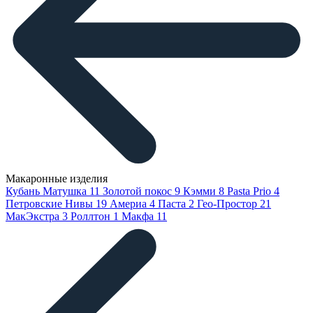
Макаронные изделия
Кубань Матушка
11
Золотой покос
9
Кэмми
8
Pasta Prio
4
Петровские Нивы
19
Америа
4
Паста
2
Гео-Простор
21
МакЭкстра
3
Роллтон
1
Макфа
11