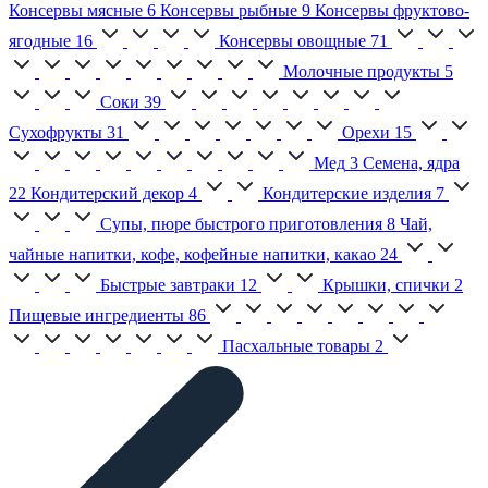
Консервы мясные
6
Консервы рыбные
9
Консервы фруктово-
ягодные
16
Консервы овощные
71
Молочные продукты
5
Соки
39
Сухофрукты
31
Орехи
15
Мед
3
Семена, ядра
22
Кондитерский декор
4
Кондитерские изделия
7
Супы, пюре быстрого приготовления
8
Чай,
чайные напитки, кофе, кофейные напитки, какао
24
Быстрые завтраки
12
Крышки, спички
2
Пищевые ингредиенты
86
Пасхальные товары
2