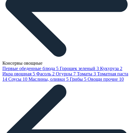
Консервы овощные
Первые обеденные блюда
5
Горошек зеленый
3
Кукуруза
2
Икра овощная
5
Фасоль
2
Огурцы
7
Томаты
3
Томатная паста
14
Соусы
10
Маслины, оливки
5
Грибы
5
Овощи прочие
10