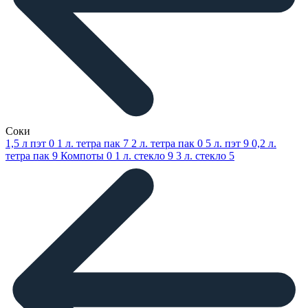
Соки
1,5 л пэт
0
1 л. тетра пак
7
2 л. тетра пак
0
5 л. пэт
9
0,2 л.
тетра пак
9
Компоты
0
1 л. стекло
9
3 л. стекло
5