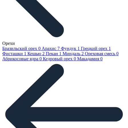
Орехи
Бразильский орех
0
Арахис
7
Фундук
1
Грецкий орех
1
Фисташки
1
Кешью
2
Пекан
1
Миндаль
2
Ореховая смесь
0
Абрикосовые ядра
0
Кедровый орех
0
Макадамия
0