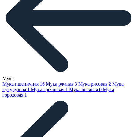
Мука
Мука пшеничная
16
Мука ржаная
3
Мука рисовая
2
Мука
кукурузная
1
Мука гречневая
1
Мука овсяная
0
Мука
гороховая
1