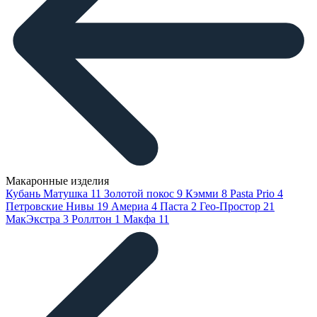
Макаронные изделия
Кубань Матушка
11
Золотой покос
9
Кэмми
8
Pasta Prio
4
Петровские Нивы
19
Америа
4
Паста
2
Гео-Простор
21
МакЭкстра
3
Роллтон
1
Макфа
11