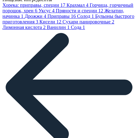
Хорека: приправы, специи
17
Крахмал
4
Горчица, горчичный
порошок, хрен
6
Уксус
4
Пряности и специи
12
Желатин,
начинка
1
Дрожжи
4
Приправы
16
Солод
1
Бульоны быстрого
приготовления
3
Кисели
12
Сухари панировочные
2
Лимонная кислота
2
Ванилин
1
Сода
1