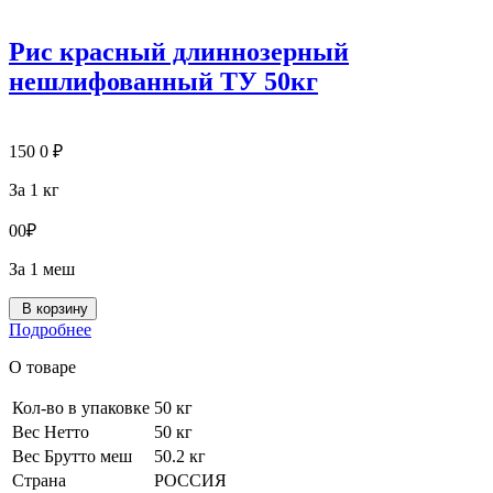
Рис красный длиннозерный
нешлифованный ТУ 50кг
150
0
₽
За 1 кг
0
0
₽
За 1 меш
В корзину
Подробнее
О товаре
Кол-во в упаковке
50 кг
Вес Нетто
50 кг
Вес Брутто меш
50.2 кг
Страна
РОССИЯ