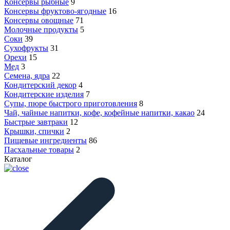
Консервы рыбные
9
Консервы фруктово-ягодные
16
Консервы овощные
71
Молочные продукты
5
Соки
39
Сухофрукты
31
Орехи
15
Мед
3
Семена, ядра
22
Кондитерский декор
4
Кондитерские изделия
7
Супы, пюре быстрого приготовления
8
Чай, чайные напитки, кофе, кофейные напитки, какао
24
Быстрые завтраки
12
Крышки, спички
2
Пищевые ингредиенты
86
Пасхальные товары
2
Каталог