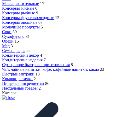
Масла растительные
17
Консервы мясные
6
Консервы рыбные
9
Консервы фруктово-ягодные
12
Консервы овощные
67
Молочные продукты
5
Соки
39
Сухофрукты
31
Орехи
15
Мед
3
Семена, ядра
22
Кондитерский декор
4
Кондитерские изделия
7
Супы, пюре быстрого приготовления
8
Чай, чайные напитки, кофе, кофейные напитки, какао
23
Быстрые завтраки
13
Крышки, спички
2
Пищевые ингредиенты
86
Пасхальные товары
2
Каталог