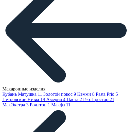
Макаронные изделия
Кубань Матушка
11
Золотой покос
9
Кэмми
8
Pasta Prio
5
Петровские Нивы
19
Америа
4
Паста
2
Гео-Простор
21
МакЭкстра
3
Роллтон
1
Макфа
11