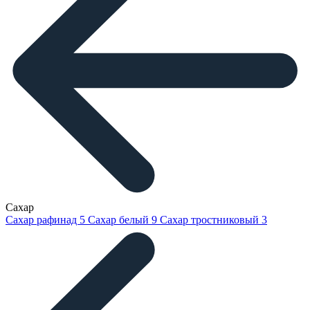
Сахар
Сахар рафинад
5
Сахар белый
9
Сахар тростниковый
3