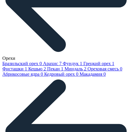
Орехи
Бразильский орех
0
Арахис
7
Фундук
1
Грецкий орех
1
Фисташки
1
Кешью
2
Пекан
1
Миндаль
2
Ореховая смесь
0
Абрикосовые ядра
0
Кедровый орех
0
Макадамия
0