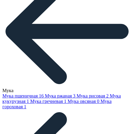
Мука
Мука пшеничная
16
Мука ржаная
3
Мука рисовая
2
Мука
кукурузная
1
Мука гречневая
1
Мука овсяная
0
Мука
гороховая
1