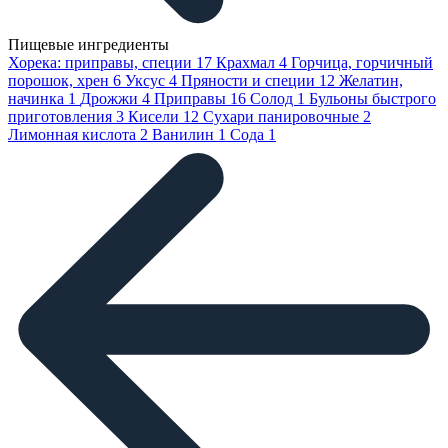
Пищевые ингредиенты
Хорека: приправы, специи
17
Крахмал
4
Горчица, горчичный
порошок, хрен
6
Уксус
4
Пряности и специи
12
Желатин,
начинка
1
Дрожжи
4
Приправы
16
Солод
1
Бульоны быстрого
приготовления
3
Кисели
12
Сухари панировочные
2
Лимонная кислота
2
Ванилин
1
Сода
1