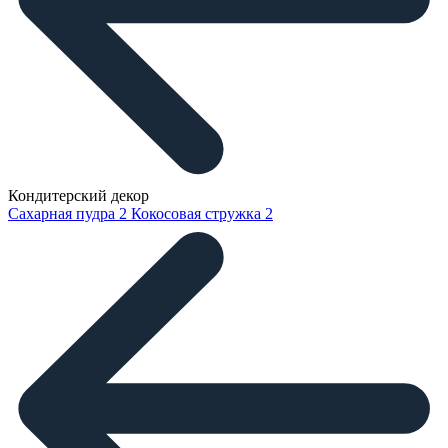
Кондитерский декор
Сахарная пудра
2
Кокосовая стружка
2