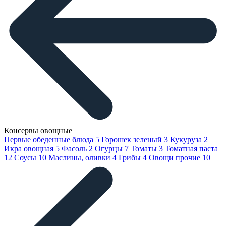
Консервы овощные
Первые обеденные блюда
5
Горошек зеленый
3
Кукуруза
2
Икра овощная
5
Фасоль
2
Огурцы
7
Томаты
3
Томатная паста
12
Соусы
10
Маслины, оливки
4
Грибы
4
Овощи прочие
10