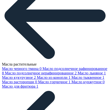
Масла растительные
Масло черного тмина
0
Масло подсолнечное рафинированное
8
Масло подсолнечное нерафинированное
2
Масло льняное
1
Масло кукурузное
2
Масло из конопли
1
Масло тыквенное
1
Масло расторопши
0
Масло горчичное
1
Масло кунжутное
0
Масло для фритюра
1