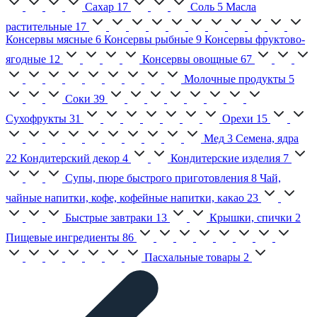
Сахар
17
Соль
5
Масла
растительные
17
Консервы мясные
6
Консервы рыбные
9
Консервы фруктово-
ягодные
12
Консервы овощные
67
Молочные продукты
5
Соки
39
Сухофрукты
31
Орехи
15
Мед
3
Семена, ядра
22
Кондитерский декор
4
Кондитерские изделия
7
Супы, пюре быстрого приготовления
8
Чай,
чайные напитки, кофе, кофейные напитки, какао
23
Быстрые завтраки
13
Крышки, спички
2
Пищевые ингредиенты
86
Пасхальные товары
2