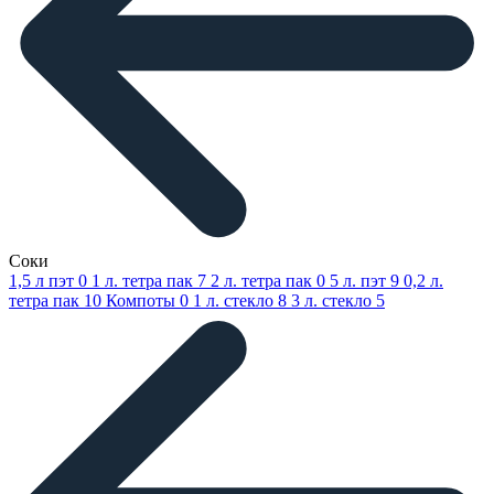
Соки
1,5 л пэт
0
1 л. тетра пак
7
2 л. тетра пак
0
5 л. пэт
9
0,2 л.
тетра пак
10
Компоты
0
1 л. стекло
8
3 л. стекло
5