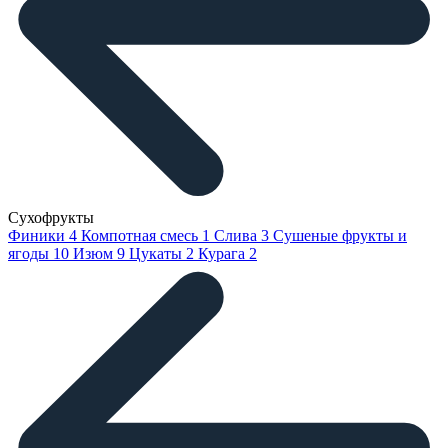
Сухофрукты
Финики
4
Компотная смесь
1
Слива
3
Сушеные фрукты и
ягоды
10
Изюм
9
Цукаты
2
Курага
2