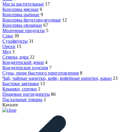
Масла растительные
17
Консервы мясные
6
Консервы рыбные
9
Консервы фруктово-ягодные
12
Консервы овощные
67
Молочные продукты
5
Соки
39
Сухофрукты
31
Орехи
15
Мед
3
Семена, ядра
22
Кондитерский декор
4
Кондитерские изделия
7
Супы, пюре быстрого приготовления
8
Чай, чайные напитки, кофе, кофейные напитки, какао
23
Быстрые завтраки
13
Крышки, спички
2
Пищевые ингредиенты
86
Пасхальные товары
2
Каталог