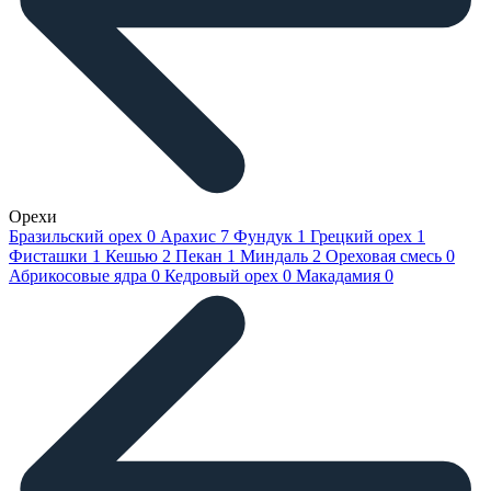
Орехи
Бразильский орех
0
Арахис
7
Фундук
1
Грецкий орех
1
Фисташки
1
Кешью
2
Пекан
1
Миндаль
2
Ореховая смесь
0
Абрикосовые ядра
0
Кедровый орех
0
Макадамия
0