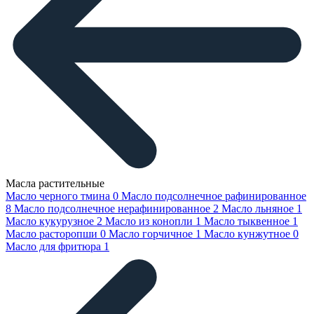
Масла растительные
Масло черного тмина
0
Масло подсолнечное рафинированное
8
Масло подсолнечное нерафинированное
2
Масло льняное
1
Масло кукурузное
2
Масло из конопли
1
Масло тыквенное
1
Масло расторопши
0
Масло горчичное
1
Масло кунжутное
0
Масло для фритюра
1