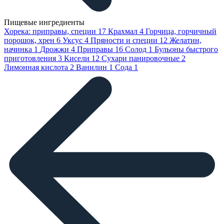
Пищевые ингредиенты
Хорека: приправы, специи
17
Крахмал
4
Горчица, горчичный
порошок, хрен
6
Уксус
4
Пряности и специи
12
Желатин,
начинка
1
Дрожжи
4
Приправы
16
Солод
1
Бульоны быстрого
приготовления
3
Кисели
12
Сухари панировочные
2
Лимонная кислота
2
Ванилин
1
Сода
1