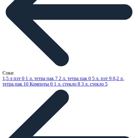
Соки
1,5 л пэт
0
1 л. тетра пак
7
2 л. тетра пак
0
5 л. пэт
9
0,2 л.
тетра пак
10
Компоты
0
1 л. стекло
8
3 л. стекло
5