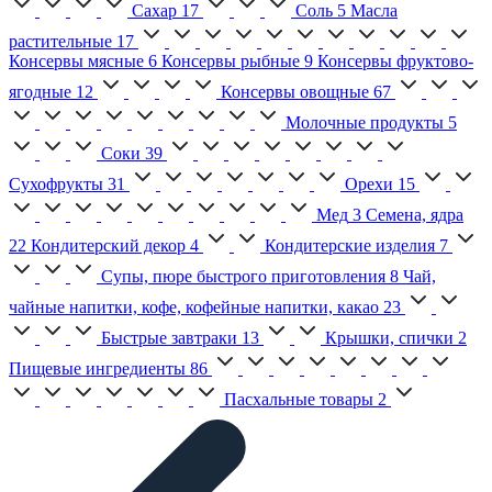
Сахар
17
Соль
5
Масла
растительные
17
Консервы мясные
6
Консервы рыбные
9
Консервы фруктово-
ягодные
12
Консервы овощные
67
Молочные продукты
5
Соки
39
Сухофрукты
31
Орехи
15
Мед
3
Семена, ядра
22
Кондитерский декор
4
Кондитерские изделия
7
Супы, пюре быстрого приготовления
8
Чай,
чайные напитки, кофе, кофейные напитки, какао
23
Быстрые завтраки
13
Крышки, спички
2
Пищевые ингредиенты
86
Пасхальные товары
2