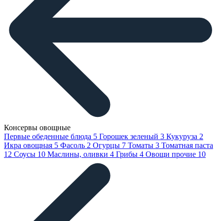
Консервы овощные
Первые обеденные блюда
5
Горошек зеленый
3
Кукуруза
2
Икра овощная
5
Фасоль
2
Огурцы
7
Томаты
3
Томатная паста
12
Соусы
10
Маслины, оливки
4
Грибы
4
Овощи прочие
10