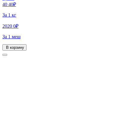
40
40
₽
За 1 кг
2020
0
₽
За 1 меш
В корзину