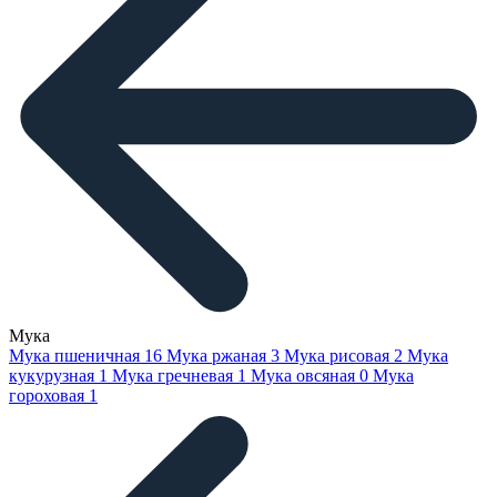
Мука
Мука пшеничная
16
Мука ржаная
3
Мука рисовая
2
Мука
кукурузная
1
Мука гречневая
1
Мука овсяная
0
Мука
гороховая
1