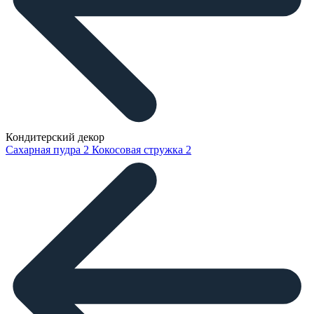
Кондитерский декор
Сахарная пудра
2
Кокосовая стружка
2