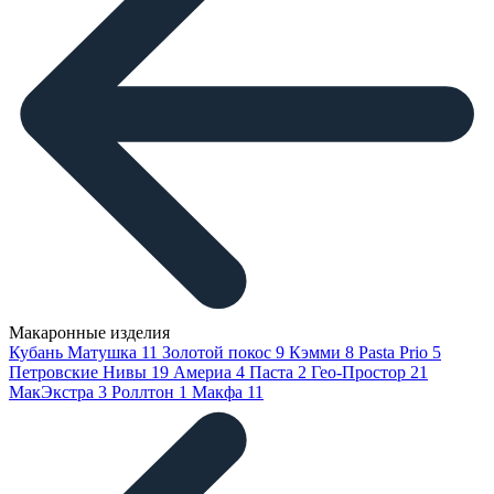
Макаронные изделия
Кубань Матушка
11
Золотой покос
9
Кэмми
8
Pasta Prio
5
Петровские Нивы
19
Америа
4
Паста
2
Гео-Простор
21
МакЭкстра
3
Роллтон
1
Макфа
11