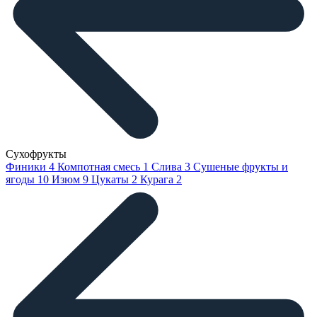
Сухофрукты
Финики
4
Компотная смесь
1
Слива
3
Сушеные фрукты и
ягоды
10
Изюм
9
Цукаты
2
Курага
2