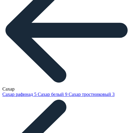
Сахар
Сахар рафинад
5
Сахар белый
9
Сахар тростниковый
3