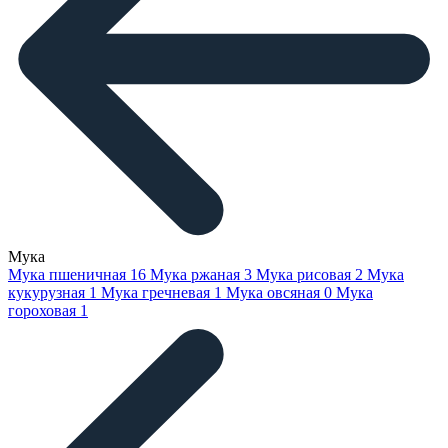
Мука
Мука пшеничная
16
Мука ржаная
3
Мука рисовая
2
Мука
кукурузная
1
Мука гречневая
1
Мука овсяная
0
Мука
гороховая
1