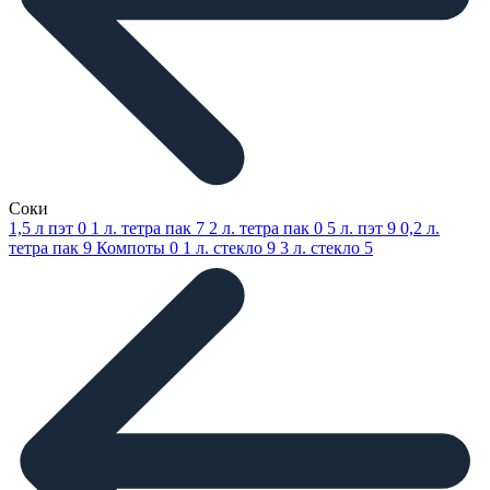
Соки
1,5 л пэт
0
1 л. тетра пак
7
2 л. тетра пак
0
5 л. пэт
9
0,2 л.
тетра пак
9
Компоты
0
1 л. стекло
9
3 л. стекло
5