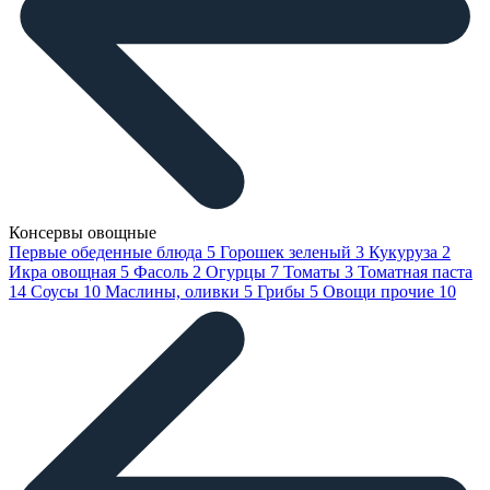
Консервы овощные
Первые обеденные блюда
5
Горошек зеленый
3
Кукуруза
2
Икра овощная
5
Фасоль
2
Огурцы
7
Томаты
3
Томатная паста
14
Соусы
10
Маслины, оливки
5
Грибы
5
Овощи прочие
10