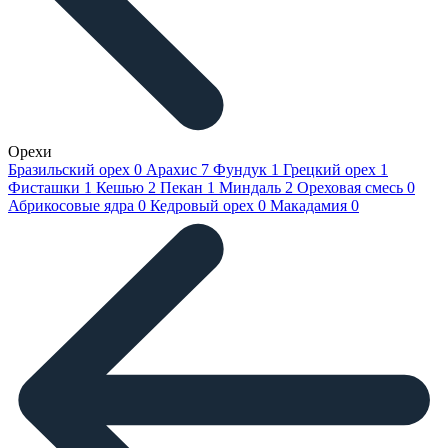
Орехи
Бразильский орех
0
Арахис
7
Фундук
1
Грецкий орех
1
Фисташки
1
Кешью
2
Пекан
1
Миндаль
2
Ореховая смесь
0
Абрикосовые ядра
0
Кедровый орех
0
Макадамия
0