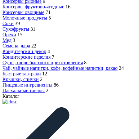
Консервы рыбные
9
Консервы фруктово-ягодные
16
Консервы овощные
71
Молочные продукты
5
Соки
39
Сухофрукты
31
Орехи
15
Мед
3
Семена, ядра
22
Кондитерский декор
4
Кондитерские изделия
7
Супы, пюре быстрого приготовления
8
Чай, чайные напитки, кофе, кофейные напитки, какао
24
Быстрые завтраки
12
Крышки, спички
2
Пищевые ингредиенты
86
Пасхальные товары
2
Каталог