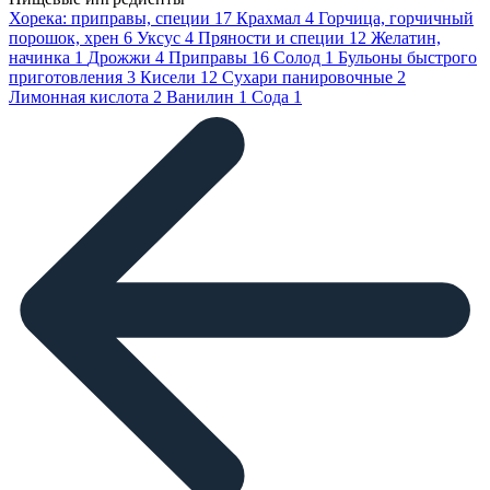
Хорека: приправы, специи
17
Крахмал
4
Горчица, горчичный
порошок, хрен
6
Уксус
4
Пряности и специи
12
Желатин,
начинка
1
Дрожжи
4
Приправы
16
Солод
1
Бульоны быстрого
приготовления
3
Кисели
12
Сухари панировочные
2
Лимонная кислота
2
Ванилин
1
Сода
1