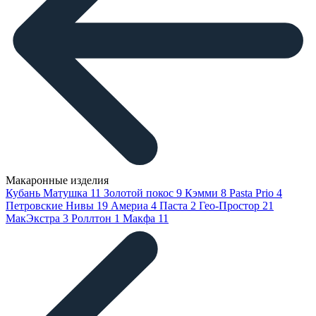
Макаронные изделия
Кубань Матушка
11
Золотой покос
9
Кэмми
8
Pasta Prio
4
Петровские Нивы
19
Америа
4
Паста
2
Гео-Простор
21
МакЭкстра
3
Роллтон
1
Макфа
11