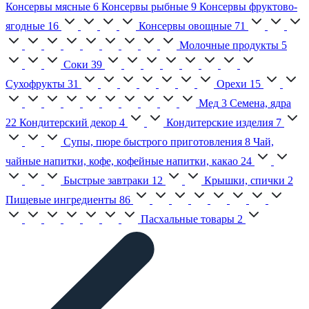
Консервы мясные
6
Консервы рыбные
9
Консервы фруктово-
ягодные
16
Консервы овощные
71
Молочные продукты
5
Соки
39
Сухофрукты
31
Орехи
15
Мед
3
Семена, ядра
22
Кондитерский декор
4
Кондитерские изделия
7
Супы, пюре быстрого приготовления
8
Чай,
чайные напитки, кофе, кофейные напитки, какао
24
Быстрые завтраки
12
Крышки, спички
2
Пищевые ингредиенты
86
Пасхальные товары
2