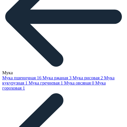
Мука
Мука пшеничная
16
Мука ржаная
3
Мука рисовая
2
Мука
кукурузная
1
Мука гречневая
1
Мука овсяная
0
Мука
гороховая
1