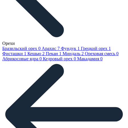
Орехи
Бразильский орех
0
Арахис
7
Фундук
1
Грецкий орех
1
Фисташки
1
Кешью
2
Пекан
1
Миндаль
2
Ореховая смесь
0
Абрикосовые ядра
0
Кедровый орех
0
Макадамия
0