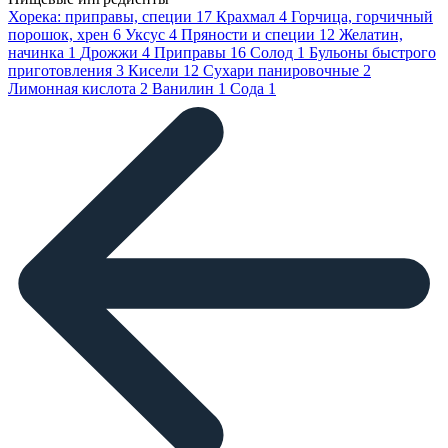
Хорека: приправы, специи
17
Крахмал
4
Горчица, горчичный
порошок, хрен
6
Уксус
4
Пряности и специи
12
Желатин,
начинка
1
Дрожжи
4
Приправы
16
Солод
1
Бульоны быстрого
приготовления
3
Кисели
12
Сухари панировочные
2
Лимонная кислота
2
Ванилин
1
Сода
1