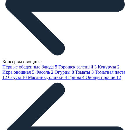
Консервы овощные
Первые обеденные блюда
5
Горошек зеленый
3
Кукуруза
2
Икра овощная
5
Фасоль
2
Огурцы
8
Томаты
3
Томатная паста
12
Соусы
10
Маслины, оливки
4
Грибы
4
Овощи прочие
12