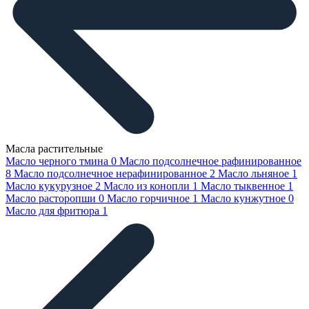
Масла растительные
Масло черного тмина
0
Масло подсолнечное рафинированное
8
Масло подсолнечное нерафинированное
2
Масло льняное
1
Масло кукурузное
2
Масло из конопли
1
Масло тыквенное
1
Масло расторопши
0
Масло горчичное
1
Масло кунжутное
0
Масло для фритюра
1