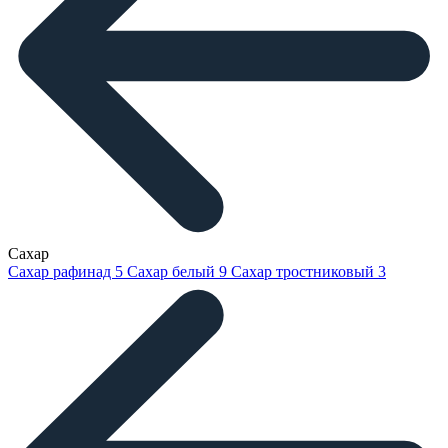
Сахар
Сахар рафинад
5
Сахар белый
9
Сахар тростниковый
3