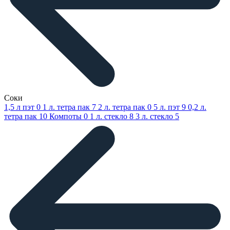
Соки
1,5 л пэт
0
1 л. тетра пак
7
2 л. тетра пак
0
5 л. пэт
9
0,2 л.
тетра пак
10
Компоты
0
1 л. стекло
8
3 л. стекло
5