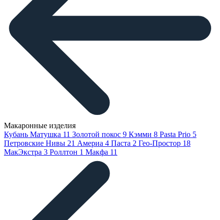
Макаронные изделия
Кубань Матушка
11
Золотой покос
9
Кэмми
8
Pasta Prio
5
Петровские Нивы
21
Америа
4
Паста
2
Гео-Простор
18
МакЭкстра
3
Роллтон
1
Макфа
11