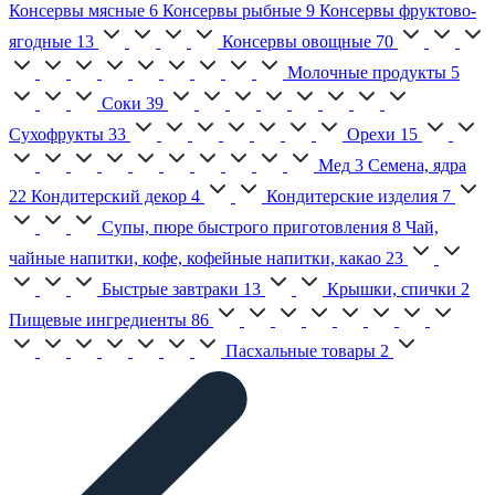
Консервы мясные
6
Консервы рыбные
9
Консервы фруктово-
ягодные
13
Консервы овощные
70
Молочные продукты
5
Соки
39
Сухофрукты
33
Орехи
15
Мед
3
Семена, ядра
22
Кондитерский декор
4
Кондитерские изделия
7
Супы, пюре быстрого приготовления
8
Чай,
чайные напитки, кофе, кофейные напитки, какао
23
Быстрые завтраки
13
Крышки, спички
2
Пищевые ингредиенты
86
Пасхальные товары
2