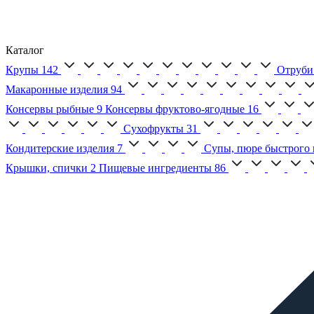
Каталог
Крупы
142
Отруби
Макаронные изделия
94
Консервы рыбные
9
Консервы фруктово-ягодные
16
Сухофрукты
31
Кондитерские изделия
7
Супы, пюре быстрого 
Крышки, спички
2
Пищевые ингредиенты
86