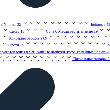
3
Хлопья
35
Бобовые
4
Сахар
18
Соль
6
Масла растительные
19
Консервы овощные
69
Орехи
15
М
приготовления
8
Чай, чайные напитки, кофе, кофейные напитки,
Пасхальные товары