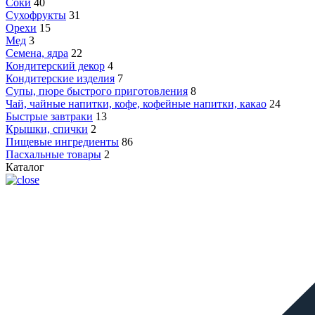
Соки
40
Сухофрукты
31
Орехи
15
Мед
3
Семена, ядра
22
Кондитерский декор
4
Кондитерские изделия
7
Супы, пюре быстрого приготовления
8
Чай, чайные напитки, кофе, кофейные напитки, какао
24
Быстрые завтраки
13
Крышки, спички
2
Пищевые ингредиенты
86
Пасхальные товары
2
Каталог