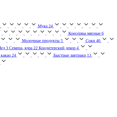
3
Мука
24
Консервы мясные
6
Молочные продукты
5
Соки
40
ед
3
Семена, ядра
22
Кондитерский декор
4
 какао
24
Быстрые завтраки
13
2