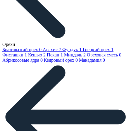
Орехи
Бразильский орех
0
Арахис
7
Фундук
1
Грецкий орех
1
Фисташки
1
Кешью
2
Пекан
1
Миндаль
2
Ореховая смесь
0
Абрикосовые ядра
0
Кедровый орех
0
Макадамия
0