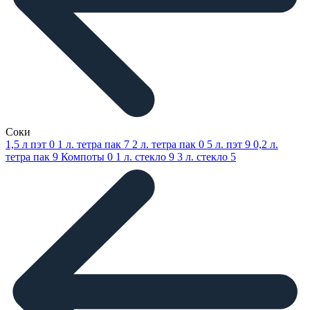
Соки
1,5 л пэт
0
1 л. тетра пак
7
2 л. тетра пак
0
5 л. пэт
9
0,2 л.
тетра пак
9
Компоты
0
1 л. стекло
9
3 л. стекло
5