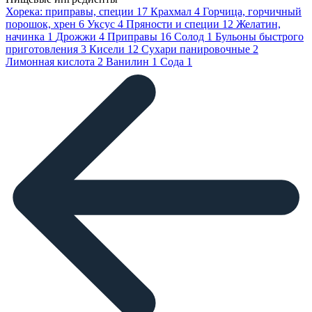
Хорека: приправы, специи
17
Крахмал
4
Горчица, горчичный
порошок, хрен
6
Уксус
4
Пряности и специи
12
Желатин,
начинка
1
Дрожжи
4
Приправы
16
Солод
1
Бульоны быстрого
приготовления
3
Кисели
12
Сухари панировочные
2
Лимонная кислота
2
Ванилин
1
Сода
1