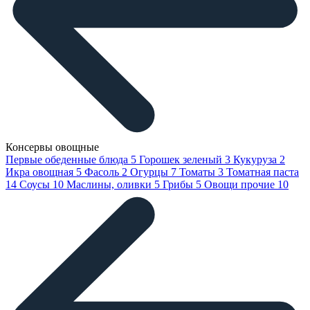
Консервы овощные
Первые обеденные блюда
5
Горошек зеленый
3
Кукуруза
2
Икра овощная
5
Фасоль
2
Огурцы
7
Томаты
3
Томатная паста
14
Соусы
10
Маслины, оливки
5
Грибы
5
Овощи прочие
10