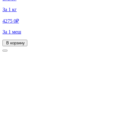
За 1 кг
4275
0
₽
За 1 меш
В корзину