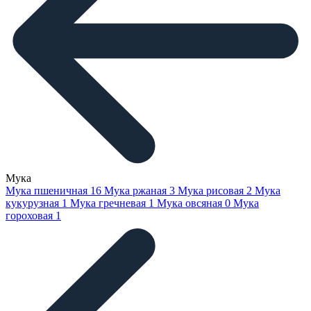
Мука
Мука пшеничная
16
Мука ржаная
3
Мука рисовая
2
Мука
кукурузная
1
Мука гречневая
1
Мука овсяная
0
Мука
гороховая
1