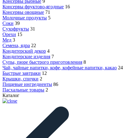
Консервы рыбные
9
Консервы фруктово-ягодные
16
Консервы овощные
71
Молочные продукты
5
Соки
39
Сухофрукты
31
Орехи
15
Мед
3
Семена, ядра
22
Кондитерский декор
4
Кондитерские изделия
7
Супы, пюре быстрого приготовления
8
Чай, чайные напитки, кофе, кофейные напитки, какао
24
Быстрые завтраки
12
Крышки, спички
2
Пищевые ингредиенты
86
Пасхальные товары
2
Каталог