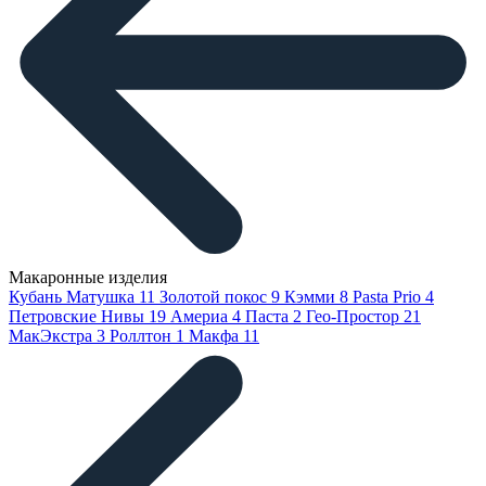
Макаронные изделия
Кубань Матушка
11
Золотой покос
9
Кэмми
8
Pasta Prio
4
Петровские Нивы
19
Америа
4
Паста
2
Гео-Простор
21
МакЭкстра
3
Роллтон
1
Макфа
11