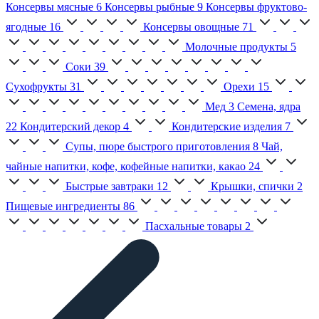
Консервы мясные
6
Консервы рыбные
9
Консервы фруктово-
ягодные
16
Консервы овощные
71
Молочные продукты
5
Соки
39
Сухофрукты
31
Орехи
15
Мед
3
Семена, ядра
22
Кондитерский декор
4
Кондитерские изделия
7
Супы, пюре быстрого приготовления
8
Чай,
чайные напитки, кофе, кофейные напитки, какао
24
Быстрые завтраки
12
Крышки, спички
2
Пищевые ингредиенты
86
Пасхальные товары
2