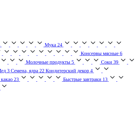
3
Мука
24
Консервы мясные
6
Молочные продукты
5
Соки
39
ед
3
Семена, ядра
22
Кондитерский декор
4
 какао
23
Быстрые завтраки
13
2