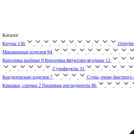
Каталог
Крупы
138
Отруби
Макаронные изделия
94
Консервы рыбные
9
Консервы фруктово-ягодные
12
Сухофрукты
31
Кондитерские изделия
7
Супы, пюре быстрого 
Крышки, спички
2
Пищевые ингредиенты
86