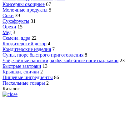
Консервы овощные
67
Молочные продукты
5
Соки
39
Сухофрукты
31
Орехи
15
Мед
3
Семена, ядра
22
Кондитерский декор
4
Кондитерские изделия
7
Супы, пюре быстрого приготовления
8
Чай, чайные напитки, кофе, кофейные напитки, какао
23
Быстрые завтраки
13
Крышки, спички
2
Пищевые ингредиенты
86
Пасхальные товары
2
Каталог