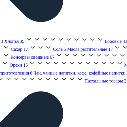
3
Хлопья
35
Бобовые
4
Сахар
17
Соль
5
Масла растительные
17
Консервы овощные
67
Орехи
15
М
приготовления
8
Чай, чайные напитки, кофе, кофейные напитки,
Пасхальные товары