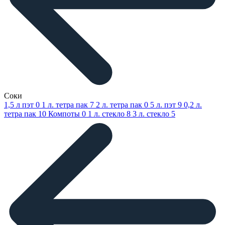
Соки
1,5 л пэт
0
1 л. тетра пак
7
2 л. тетра пак
0
5 л. пэт
9
0,2 л.
тетра пак
10
Компоты
0
1 л. стекло
8
3 л. стекло
5