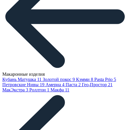
Макаронные изделия
Кубань Матушка
11
Золотой покос
9
Кэмми
8
Pasta Prio
5
Петровские Нивы
19
Америа
4
Паста
2
Гео-Простор
21
МакЭкстра
3
Роллтон
1
Макфа
11