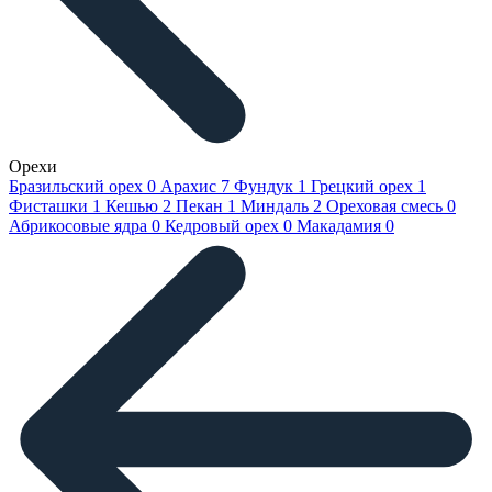
Орехи
Бразильский орех
0
Арахис
7
Фундук
1
Грецкий орех
1
Фисташки
1
Кешью
2
Пекан
1
Миндаль
2
Ореховая смесь
0
Абрикосовые ядра
0
Кедровый орех
0
Макадамия
0