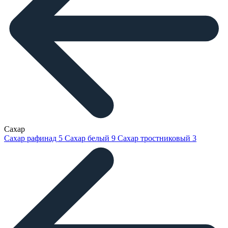
Сахар
Сахар рафинад
5
Сахар белый
9
Сахар тростниковый
3