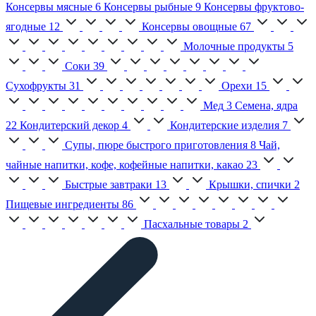
Консервы мясные
6
Консервы рыбные
9
Консервы фруктово-
ягодные
12
Консервы овощные
67
Молочные продукты
5
Соки
39
Сухофрукты
31
Орехи
15
Мед
3
Семена, ядра
22
Кондитерский декор
4
Кондитерские изделия
7
Супы, пюре быстрого приготовления
8
Чай,
чайные напитки, кофе, кофейные напитки, какао
23
Быстрые завтраки
13
Крышки, спички
2
Пищевые ингредиенты
86
Пасхальные товары
2