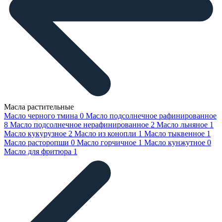
Масла растительные
Масло черного тмина
0
Масло подсолнечное рафинированное
8
Масло подсолнечное нерафинированное
2
Масло льняное
1
Масло кукурузное
2
Масло из конопли
1
Масло тыквенное
1
Масло расторопши
0
Масло горчичное
1
Масло кунжутное
0
Масло для фритюра
1