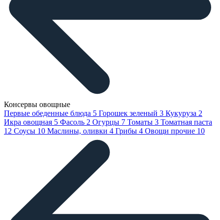
Консервы овощные
Первые обеденные блюда
5
Горошек зеленый
3
Кукуруза
2
Икра овощная
5
Фасоль
2
Огурцы
7
Томаты
3
Томатная паста
12
Соусы
10
Маслины, оливки
4
Грибы
4
Овощи прочие
10