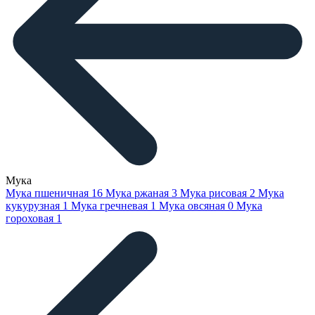
Мука
Мука пшеничная
16
Мука ржаная
3
Мука рисовая
2
Мука
кукурузная
1
Мука гречневая
1
Мука овсяная
0
Мука
гороховая
1