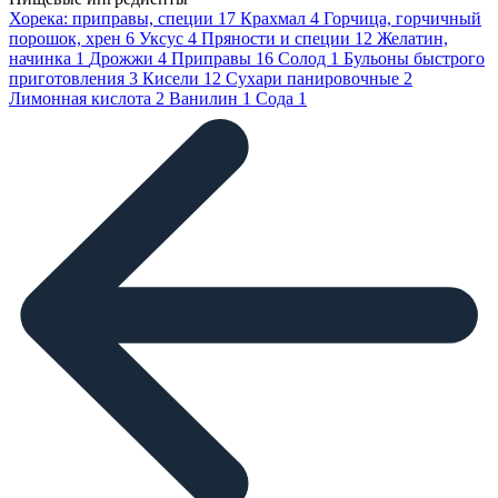
Хорека: приправы, специи
17
Крахмал
4
Горчица, горчичный
порошок, хрен
6
Уксус
4
Пряности и специи
12
Желатин,
начинка
1
Дрожжи
4
Приправы
16
Солод
1
Бульоны быстрого
приготовления
3
Кисели
12
Сухари панировочные
2
Лимонная кислота
2
Ванилин
1
Сода
1