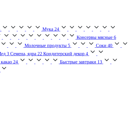
3
Мука
24
Консервы мясные
6
Молочные продукты
5
Соки
40
ед
3
Семена, ядра
22
Кондитерский декор
4
 какао
24
Быстрые завтраки
13
2