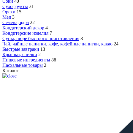
Соки
40
Сухофрукты
31
Орехи
15
Мед
3
Семена, ядра
22
Кондитерский декор
4
Кондитерские изделия
7
Супы, пюре быстрого приготовления
8
Чай, чайные напитки, кофе, кофейные напитки, какао
24
Быстрые завтраки
13
Крышки, спички
2
Пищевые ингредиенты
86
Пасхальные товары
2
Каталог