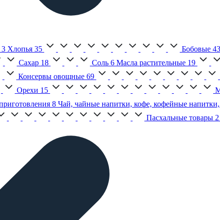
3
Хлопья
35
Бобовые
4
Сахар
18
Соль
6
Масла растительные
19
Консервы овощные
69
Орехи
15
М
приготовления
8
Чай, чайные напитки, кофе, кофейные напитки,
Пасхальные товары