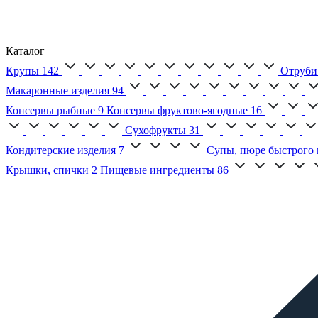
Каталог
Крупы
142
Отруби
Макаронные изделия
94
Консервы рыбные
9
Консервы фруктово-ягодные
16
Сухофрукты
31
Кондитерские изделия
7
Супы, пюре быстрого 
Крышки, спички
2
Пищевые ингредиенты
86