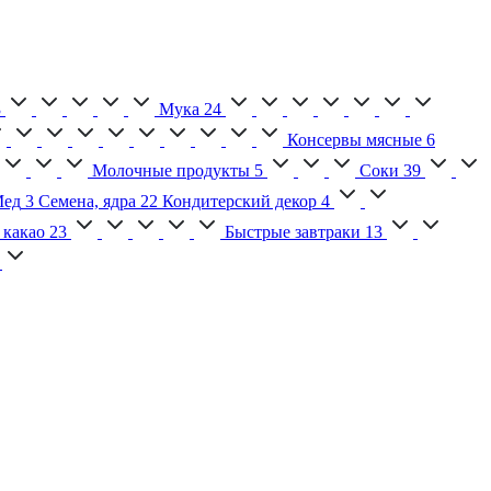
3
Мука
24
Консервы мясные
6
Молочные продукты
5
Соки
39
ед
3
Семена, ядра
22
Кондитерский декор
4
 какао
23
Быстрые завтраки
13
2