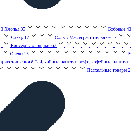
3
Хлопья
35
Бобовые
4
Сахар
17
Соль
5
Масла растительные
17
Консервы овощные
67
Орехи
15
М
приготовления
8
Чай, чайные напитки, кофе, кофейные напитки,
Пасхальные товары