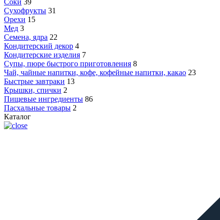
Соки
39
Сухофрукты
31
Орехи
15
Мед
3
Семена, ядра
22
Кондитерский декор
4
Кондитерские изделия
7
Супы, пюре быстрого приготовления
8
Чай, чайные напитки, кофе, кофейные напитки, какао
23
Быстрые завтраки
13
Крышки, спички
2
Пищевые ингредиенты
86
Пасхальные товары
2
Каталог