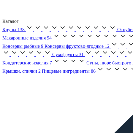
Каталог
Крупы
138
Отруби
Макаронные изделия
94
Консервы рыбные
9
Консервы фруктово-ягодные
12
Сухофрукты
31
Кондитерские изделия
7
Супы, пюре быстрого 
Крышки, спички
2
Пищевые ингредиенты
86