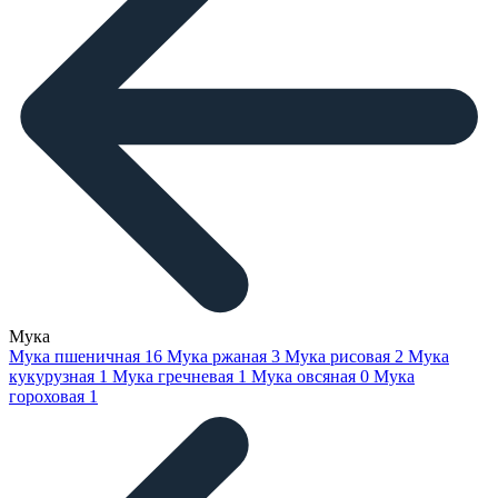
Мука
Мука пшеничная
16
Мука ржаная
3
Мука рисовая
2
Мука
кукурузная
1
Мука гречневая
1
Мука овсяная
0
Мука
гороховая
1