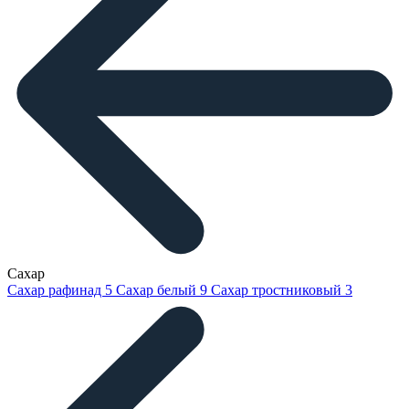
Сахар
Сахар рафинад
5
Сахар белый
9
Сахар тростниковый
3