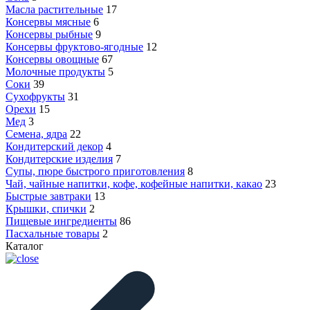
Масла растительные
17
Консервы мясные
6
Консервы рыбные
9
Консервы фруктово-ягодные
12
Консервы овощные
67
Молочные продукты
5
Соки
39
Сухофрукты
31
Орехи
15
Мед
3
Семена, ядра
22
Кондитерский декор
4
Кондитерские изделия
7
Супы, пюре быстрого приготовления
8
Чай, чайные напитки, кофе, кофейные напитки, какао
23
Быстрые завтраки
13
Крышки, спички
2
Пищевые ингредиенты
86
Пасхальные товары
2
Каталог