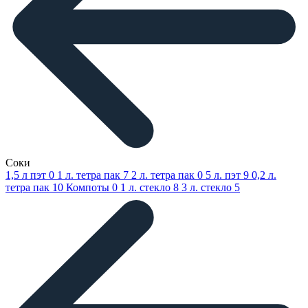
Соки
1,5 л пэт
0
1 л. тетра пак
7
2 л. тетра пак
0
5 л. пэт
9
0,2 л.
тетра пак
10
Компоты
0
1 л. стекло
8
3 л. стекло
5