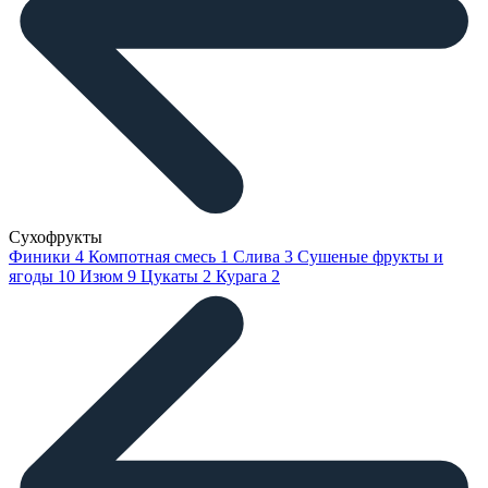
Сухофрукты
Финики
4
Компотная смесь
1
Слива
3
Сушеные фрукты и
ягоды
10
Изюм
9
Цукаты
2
Курага
2