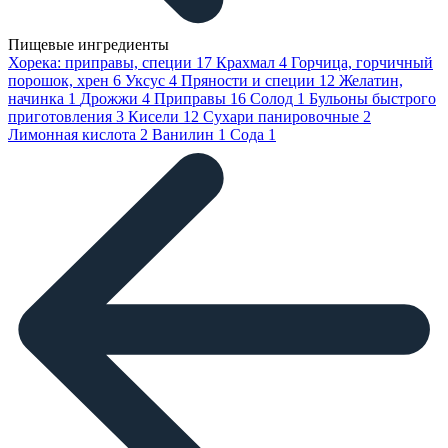
Пищевые ингредиенты
Хорека: приправы, специи
17
Крахмал
4
Горчица, горчичный
порошок, хрен
6
Уксус
4
Пряности и специи
12
Желатин,
начинка
1
Дрожжи
4
Приправы
16
Солод
1
Бульоны быстрого
приготовления
3
Кисели
12
Сухари панировочные
2
Лимонная кислота
2
Ванилин
1
Сода
1