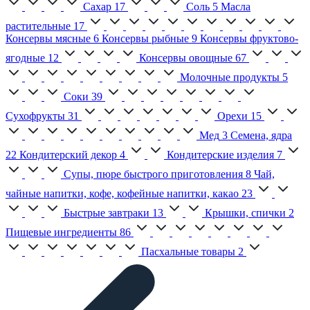
Сахар
17
Соль
5
Масла
растительные
17
Консервы мясные
6
Консервы рыбные
9
Консервы фруктово-
ягодные
12
Консервы овощные
67
Молочные продукты
5
Соки
39
Сухофрукты
31
Орехи
15
Мед
3
Семена, ядра
22
Кондитерский декор
4
Кондитерские изделия
7
Супы, пюре быстрого приготовления
8
Чай,
чайные напитки, кофе, кофейные напитки, какао
23
Быстрые завтраки
13
Крышки, спички
2
Пищевые ингредиенты
86
Пасхальные товары
2