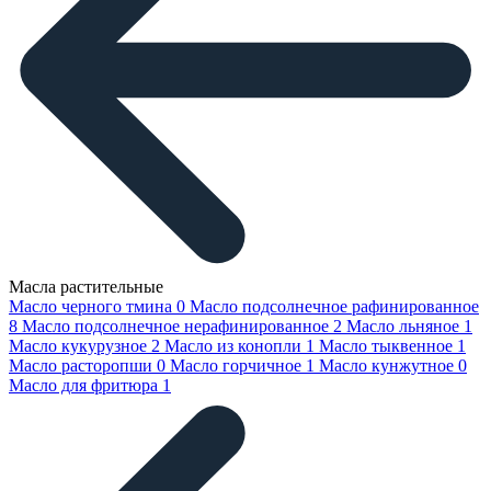
Масла растительные
Масло черного тмина
0
Масло подсолнечное рафинированное
8
Масло подсолнечное нерафинированное
2
Масло льняное
1
Масло кукурузное
2
Масло из конопли
1
Масло тыквенное
1
Масло расторопши
0
Масло горчичное
1
Масло кунжутное
0
Масло для фритюра
1