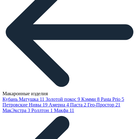
Макаронные изделия
Кубань Матушка
11
Золотой покос
9
Кэмми
8
Pasta Prio
5
Петровские Нивы
19
Америа
4
Паста
2
Гео-Простор
21
МакЭкстра
3
Роллтон
1
Макфа
11