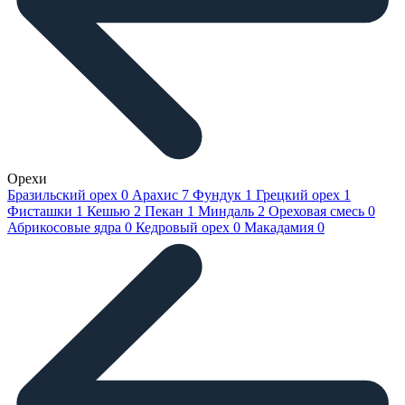
Орехи
Бразильский орех
0
Арахис
7
Фундук
1
Грецкий орех
1
Фисташки
1
Кешью
2
Пекан
1
Миндаль
2
Ореховая смесь
0
Абрикосовые ядра
0
Кедровый орех
0
Макадамия
0