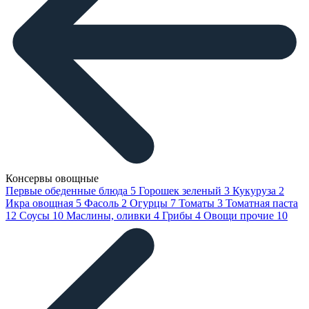
Консервы овощные
Первые обеденные блюда
5
Горошек зеленый
3
Кукуруза
2
Икра овощная
5
Фасоль
2
Огурцы
7
Томаты
3
Томатная паста
12
Соусы
10
Маслины, оливки
4
Грибы
4
Овощи прочие
10