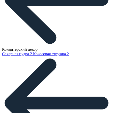
Кондитерский декор
Сахарная пудра
2
Кокосовая стружка
2