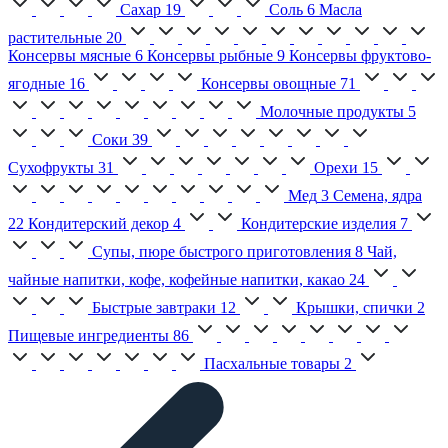
Сахар
19
Соль
6
Масла
растительные
20
Консервы мясные
6
Консервы рыбные
9
Консервы фруктово-
ягодные
16
Консервы овощные
71
Молочные продукты
5
Соки
39
Сухофрукты
31
Орехи
15
Мед
3
Семена, ядра
22
Кондитерский декор
4
Кондитерские изделия
7
Супы, пюре быстрого приготовления
8
Чай,
чайные напитки, кофе, кофейные напитки, какао
24
Быстрые завтраки
12
Крышки, спички
2
Пищевые ингредиенты
86
Пасхальные товары
2