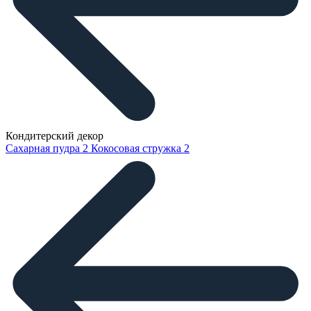
Кондитерский декор
Сахарная пудра
2
Кокосовая стружка
2