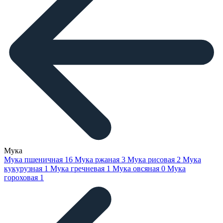
Мука
Мука пшеничная
16
Мука ржаная
3
Мука рисовая
2
Мука
кукурузная
1
Мука гречневая
1
Мука овсяная
0
Мука
гороховая
1