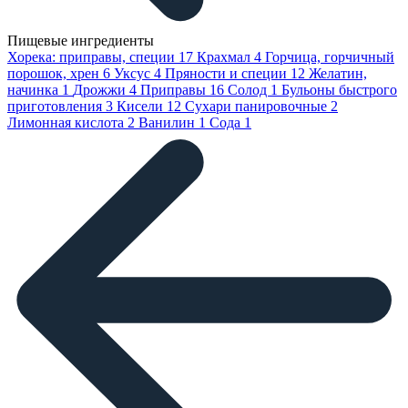
Пищевые ингредиенты
Хорека: приправы, специи
17
Крахмал
4
Горчица, горчичный
порошок, хрен
6
Уксус
4
Пряности и специи
12
Желатин,
начинка
1
Дрожжи
4
Приправы
16
Солод
1
Бульоны быстрого
приготовления
3
Кисели
12
Сухари панировочные
2
Лимонная кислота
2
Ванилин
1
Сода
1