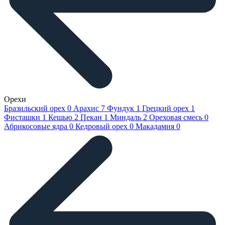
Орехи
Бразильский орех
0
Арахис
7
Фундук
1
Грецкий орех
1
Фисташки
1
Кешью
2
Пекан
1
Миндаль
2
Ореховая смесь
0
Абрикосовые ядра
0
Кедровый орех
0
Макадамия
0