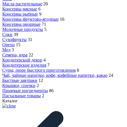
Масла растительные
20
Консервы мясные
6
Консервы рыбные
9
Консервы фруктово-ягодные
16
Консервы овощные
71
Молочные продукты
5
Соки
39
Сухофрукты
31
Орехи
15
Мед
3
Семена, ядра
22
Кондитерский декор
4
Кондитерские изделия
7
Супы, пюре быстрого приготовления
8
Чай, чайные напитки, кофе, кофейные напитки, какао
24
Быстрые завтраки
12
Крышки, спички
2
Пищевые ингредиенты
86
Пасхальные товары
2
Каталог