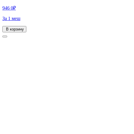
946
0
₽
За 1 меш
В корзину