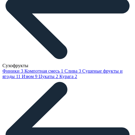
Сухофрукты
Финики
3
Компотная смесь
1
Слива
3
Сушеные фрукты и
ягоды
11
Изюм
9
Цукаты
2
Курага
2