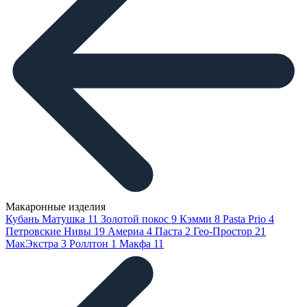
Макаронные изделия
Кубань Матушка
11
Золотой покос
9
Кэмми
8
Pasta Prio
4
Петровские Нивы
19
Америа
4
Паста
2
Гео-Простор
21
МакЭкстра
3
Роллтон
1
Макфа
11