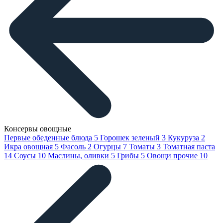
Консервы овощные
Первые обеденные блюда
5
Горошек зеленый
3
Кукуруза
2
Икра овощная
5
Фасоль
2
Огурцы
7
Томаты
3
Томатная паста
14
Соусы
10
Маслины, оливки
5
Грибы
5
Овощи прочие
10