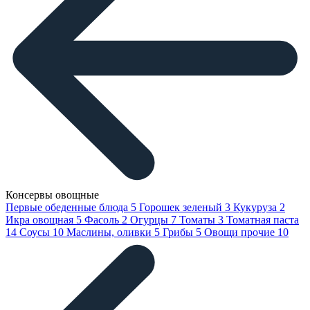
Консервы овощные
Первые обеденные блюда
5
Горошек зеленый
3
Кукуруза
2
Икра овощная
5
Фасоль
2
Огурцы
7
Томаты
3
Томатная паста
14
Соусы
10
Маслины, оливки
5
Грибы
5
Овощи прочие
10