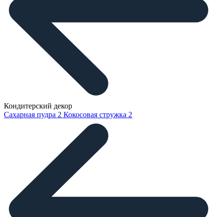
Кондитерский декор
Сахарная пудра
2
Кокосовая стружка
2