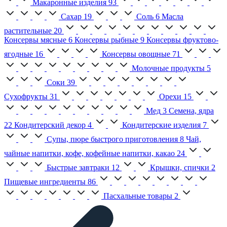
Макаронные изделия
93
Сахар
19
Соль
6
Масла
растительные
20
Консервы мясные
6
Консервы рыбные
9
Консервы фруктово-
ягодные
16
Консервы овощные
71
Молочные продукты
5
Соки
39
Сухофрукты
31
Орехи
15
Мед
3
Семена, ядра
22
Кондитерский декор
4
Кондитерские изделия
7
Супы, пюре быстрого приготовления
8
Чай,
чайные напитки, кофе, кофейные напитки, какао
24
Быстрые завтраки
12
Крышки, спички
2
Пищевые ингредиенты
86
Пасхальные товары
2