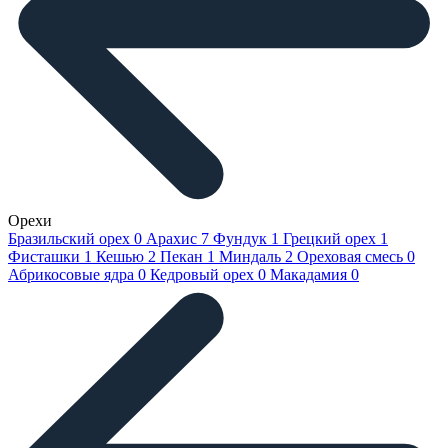
Орехи
Бразильский орех
0
Арахис
7
Фундук
1
Грецкий орех
1
Фисташки
1
Кешью
2
Пекан
1
Миндаль
2
Ореховая смесь
0
Абрикосовые ядра
0
Кедровый орех
0
Макадамия
0