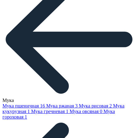
Мука
Мука пшеничная
16
Мука ржаная
3
Мука рисовая
2
Мука
кукурузная
1
Мука гречневая
1
Мука овсяная
0
Мука
гороховая
1