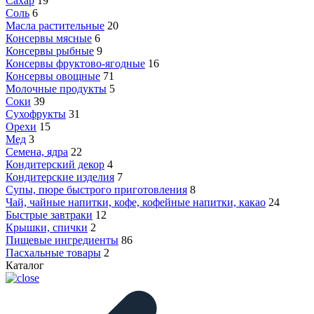
Сахар
19
Соль
6
Масла растительные
20
Консервы мясные
6
Консервы рыбные
9
Консервы фруктово-ягодные
16
Консервы овощные
71
Молочные продукты
5
Соки
39
Сухофрукты
31
Орехи
15
Мед
3
Семена, ядра
22
Кондитерский декор
4
Кондитерские изделия
7
Супы, пюре быстрого приготовления
8
Чай, чайные напитки, кофе, кофейные напитки, какао
24
Быстрые завтраки
12
Крышки, спички
2
Пищевые ингредиенты
86
Пасхальные товары
2
Каталог