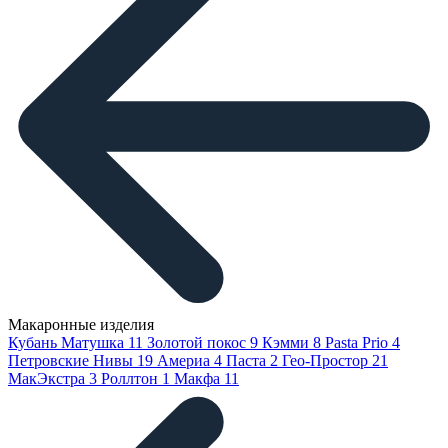
Макаронные изделия
Кубань Матушка
11
Золотой покос
9
Кэмми
8
Pasta Prio
4
Петровские Нивы
19
Америа
4
Паста
2
Гео-Простор
21
МакЭкстра
3
Роллтон
1
Макфа
11