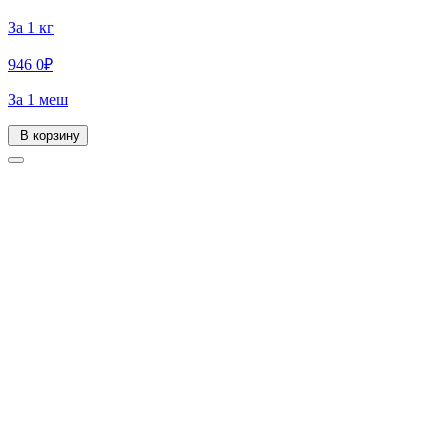
За 1 кг
946
0
₽
За 1 меш
В корзину