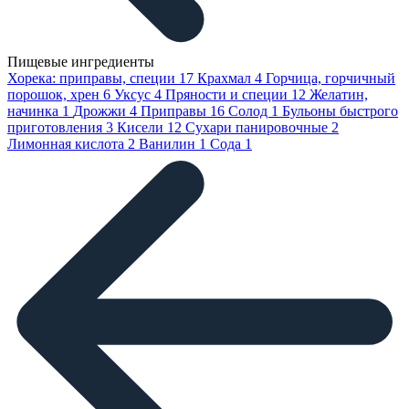
Пищевые ингредиенты
Хорека: приправы, специи
17
Крахмал
4
Горчица, горчичный
порошок, хрен
6
Уксус
4
Пряности и специи
12
Желатин,
начинка
1
Дрожжи
4
Приправы
16
Солод
1
Бульоны быстрого
приготовления
3
Кисели
12
Сухари панировочные
2
Лимонная кислота
2
Ванилин
1
Сода
1