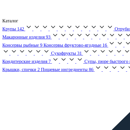
Каталог
Крупы
142
Отруби
Макаронные изделия
93
Консервы рыбные
9
Консервы фруктово-ягодные
16
Сухофрукты
31
Кондитерские изделия
7
Супы, пюре быстрого 
Крышки, спички
2
Пищевые ингредиенты
86