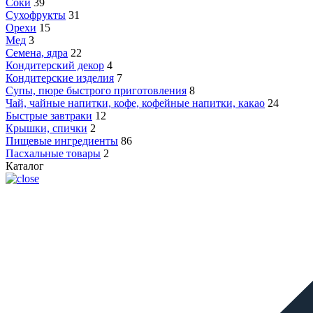
Соки
39
Сухофрукты
31
Орехи
15
Мед
3
Семена, ядра
22
Кондитерский декор
4
Кондитерские изделия
7
Супы, пюре быстрого приготовления
8
Чай, чайные напитки, кофе, кофейные напитки, какао
24
Быстрые завтраки
12
Крышки, спички
2
Пищевые ингредиенты
86
Пасхальные товары
2
Каталог