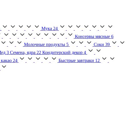
3
Мука
24
Консервы мясные
6
Молочные продукты
5
Соки
39
ед
3
Семена, ядра
22
Кондитерский декор
4
 какао
24
Быстрые завтраки
12
2