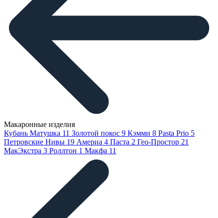
Макаронные изделия
Кубань Матушка
11
Золотой покос
9
Кэмми
8
Pasta Prio
5
Петровские Нивы
19
Америа
4
Паста
2
Гео-Простор
21
МакЭкстра
3
Роллтон
1
Макфа
11