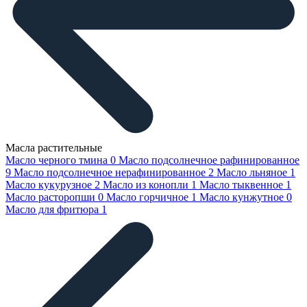
Масла растительные
Масло черного тмина
0
Масло подсолнечное рафинированное
9
Масло подсолнечное нерафинированное
2
Масло льняное
1
Масло кукурузное
2
Масло из конопли
1
Масло тыквенное
1
Масло расторопши
0
Масло горчичное
1
Масло кунжутное
0
Масло для фритюра
1