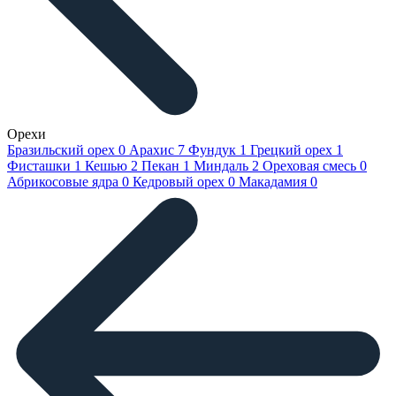
Орехи
Бразильский орех
0
Арахис
7
Фундук
1
Грецкий орех
1
Фисташки
1
Кешью
2
Пекан
1
Миндаль
2
Ореховая смесь
0
Абрикосовые ядра
0
Кедровый орех
0
Макадамия
0