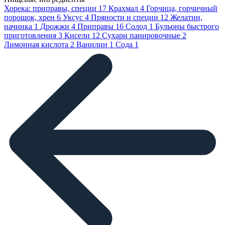
Хорека: приправы, специи
17
Крахмал
4
Горчица, горчичный
порошок, хрен
6
Уксус
4
Пряности и специи
12
Желатин,
начинка
1
Дрожжи
4
Приправы
16
Солод
1
Бульоны быстрого
приготовления
3
Кисели
12
Сухари панировочные
2
Лимонная кислота
2
Ванилин
1
Сода
1