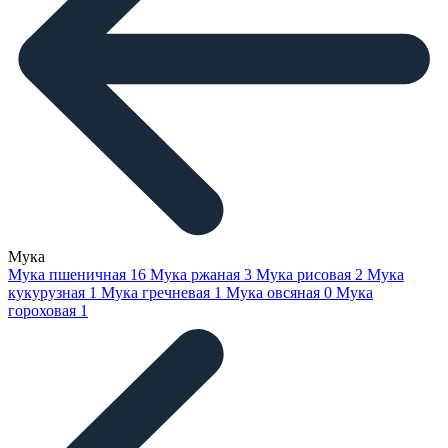
Мука
Мука пшеничная
16
Мука ржаная
3
Мука рисовая
2
Мука
кукурузная
1
Мука гречневая
1
Мука овсяная
0
Мука
гороховая
1