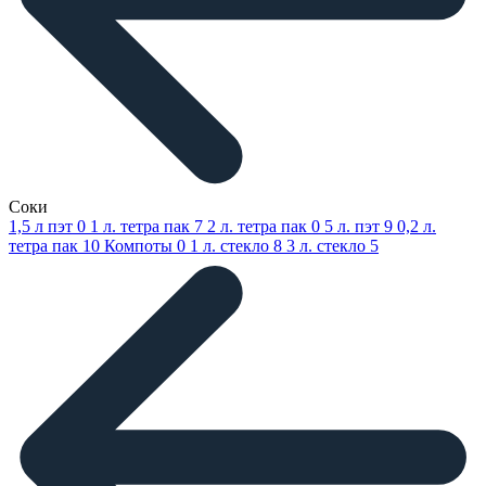
Соки
1,5 л пэт
0
1 л. тетра пак
7
2 л. тетра пак
0
5 л. пэт
9
0,2 л.
тетра пак
10
Компоты
0
1 л. стекло
8
3 л. стекло
5