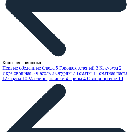
Консервы овощные
Первые обеденные блюда
5
Горошек зеленый
3
Кукуруза
2
Икра овощная
5
Фасоль
2
Огурцы
7
Томаты
3
Томатная паста
12
Соусы
10
Маслины, оливки
4
Грибы
4
Овощи прочие
10