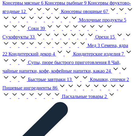
Консервы мясные
6
Консервы рыбные
9
Консервы фруктово-
ягодные
12
Консервы овощные
67
Молочные продукты
5
Соки
39
Сухофрукты
33
Орехи
15
Мед
3
Семена, ядра
22
Кондитерский декор
4
Кондитерские изделия
7
Супы, пюре быстрого приготовления
8
Чай,
чайные напитки, кофе, кофейные напитки, какао
24
Быстрые завтраки
13
Крышки, спички
2
Пищевые ингредиенты
86
Пасхальные товары
2