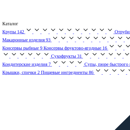
Каталог
Крупы
142
Отруби
Макаронные изделия
93
Консервы рыбные
9
Консервы фруктово-ягодные
16
Сухофрукты
31
Кондитерские изделия
7
Супы, пюре быстрого 
Крышки, спички
2
Пищевые ингредиенты
86