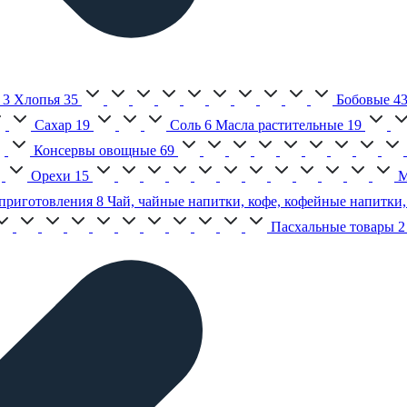
3
Хлопья
35
Бобовые
4
Сахар
19
Соль
6
Масла растительные
19
Консервы овощные
69
Орехи
15
М
приготовления
8
Чай, чайные напитки, кофе, кофейные напитки,
Пасхальные товары