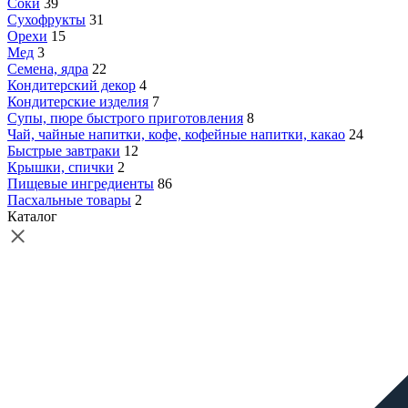
Соки
39
Сухофрукты
31
Орехи
15
Мед
3
Семена, ядра
22
Кондитерский декор
4
Кондитерские изделия
7
Супы, пюре быстрого приготовления
8
Чай, чайные напитки, кофе, кофейные напитки, какао
24
Быстрые завтраки
12
Крышки, спички
2
Пищевые ингредиенты
86
Пасхальные товары
2
Каталог