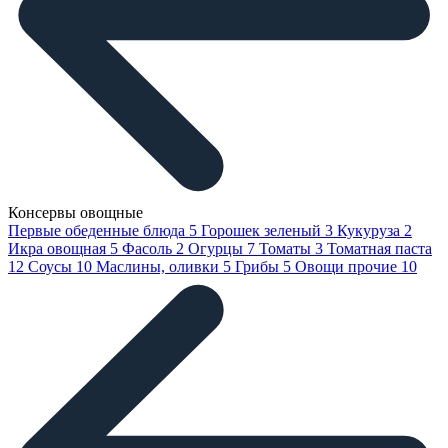
Консервы овощные
Первые обеденные блюда
5
Горошек зеленый
3
Кукуруза
2
Икра овощная
5
Фасоль
2
Огурцы
7
Томаты
3
Томатная паста
12
Соусы
10
Маслины, оливки
5
Грибы
5
Овощи прочие
10