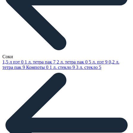
Соки
1,5 л пэт
0
1 л. тетра пак
7
2 л. тетра пак
0
5 л. пэт
9
0,2 л.
тетра пак
9
Компоты
0
1 л. стекло
9
3 л. стекло
5