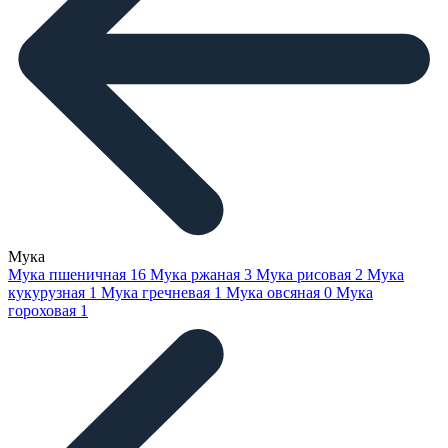
Мука
Мука пшеничная
16
Мука ржаная
3
Мука рисовая
2
Мука
кукурузная
1
Мука гречневая
1
Мука овсяная
0
Мука
гороховая
1