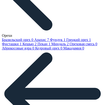
Орехи
Бразильский орех
0
Арахис
7
Фундук
1
Грецкий орех
1
Фисташки
1
Кешью
2
Пекан
1
Миндаль
2
Ореховая смесь
0
Абрикосовые ядра
0
Кедровый орех
0
Макадамия
0