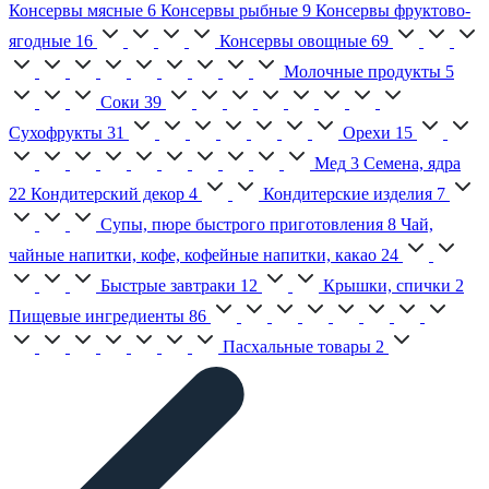
Консервы мясные
6
Консервы рыбные
9
Консервы фруктово-
ягодные
16
Консервы овощные
69
Молочные продукты
5
Соки
39
Сухофрукты
31
Орехи
15
Мед
3
Семена, ядра
22
Кондитерский декор
4
Кондитерские изделия
7
Супы, пюре быстрого приготовления
8
Чай,
чайные напитки, кофе, кофейные напитки, какао
24
Быстрые завтраки
12
Крышки, спички
2
Пищевые ингредиенты
86
Пасхальные товары
2