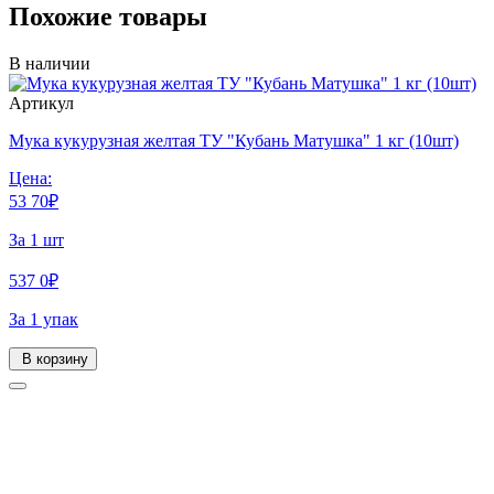
Похожие товары
В наличии
Артикул
Мука кукурузная желтая ТУ "Кубань Матушка" 1 кг (10шт)
Цена:
53
70
₽
За 1 шт
537
0
₽
За 1 упак
В корзину