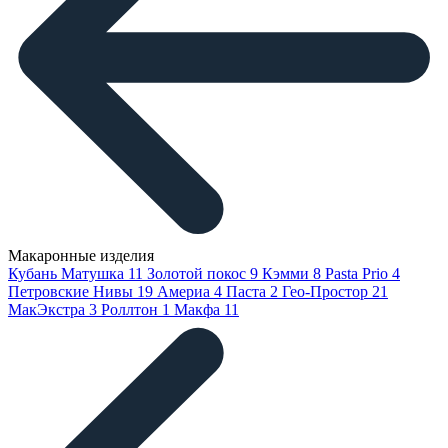
Макаронные изделия
Кубань Матушка
11
Золотой покос
9
Кэмми
8
Pasta Prio
4
Петровские Нивы
19
Америа
4
Паста
2
Гео-Простор
21
МакЭкстра
3
Роллтон
1
Макфа
11