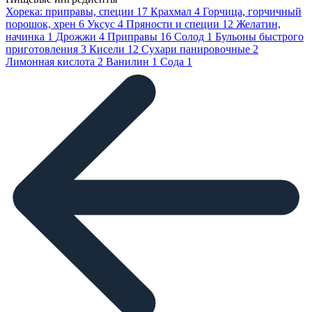
Хорека: приправы, специи
17
Крахмал
4
Горчица, горчичный
порошок, хрен
6
Уксус
4
Пряности и специи
12
Желатин,
начинка
1
Дрожжи
4
Приправы
16
Солод
1
Бульоны быстрого
приготовления
3
Кисели
12
Сухари панировочные
2
Лимонная кислота
2
Ванилин
1
Сода
1