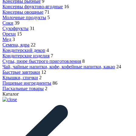
Консервы рыбные
9
Консервы фруктово-ягодные
16
Консервы овощные
71
Молочные продукты
5
Соки
39
Сухофрукты
31
Орехи
15
Мед
3
Семена, ядра
22
Кондитерский декор
4
Кондитерские изделия
7
Супы, пюре быстрого приготовления
8
Чай, чайные напитки, кофе, кофейные напитки, какао
24
Быстрые завтраки
12
Крышки, спички
2
Пищевые ингредиенты
86
Пасхальные товары
2
Каталог