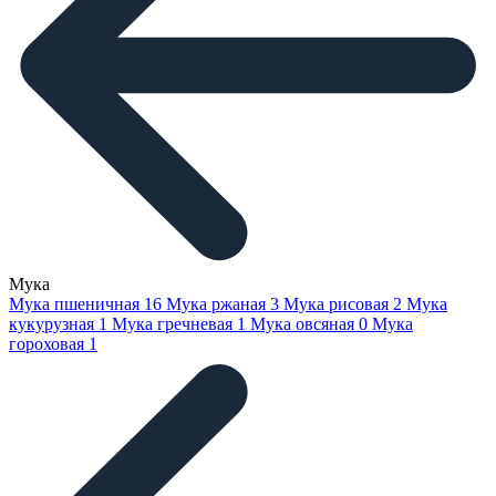
Мука
Мука пшеничная
16
Мука ржаная
3
Мука рисовая
2
Мука
кукурузная
1
Мука гречневая
1
Мука овсяная
0
Мука
гороховая
1