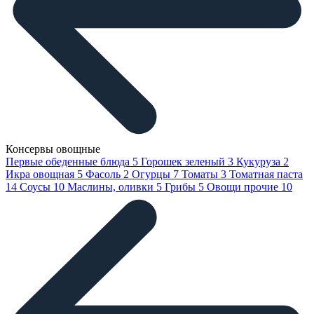
Консервы овощные
Первые обеденные блюда
5
Горошек зеленый
3
Кукуруза
2
Икра овощная
5
Фасоль
2
Огурцы
7
Томаты
3
Томатная паста
14
Соусы
10
Маслины, оливки
5
Грибы
5
Овощи прочие
10