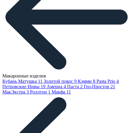
Макаронные изделия
Кубань Матушка
11
Золотой покос
9
Кэмми
8
Pasta Prio
4
Петровские Нивы
19
Америа
4
Паста
2
Гео-Простор
21
МакЭкстра
3
Роллтон
1
Макфа
11