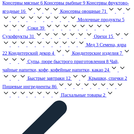
Консервы мясные
6
Консервы рыбные
9
Консервы фруктово-
ягодные
16
Консервы овощные
71
Молочные продукты
5
Соки
39
Сухофрукты
31
Орехи
15
Мед
3
Семена, ядра
22
Кондитерский декор
4
Кондитерские изделия
7
Супы, пюре быстрого приготовления
8
Чай,
чайные напитки, кофе, кофейные напитки, какао
24
Быстрые завтраки
12
Крышки, спички
2
Пищевые ингредиенты
86
Пасхальные товары
2