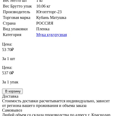
Вес Нетто шт
1 кг
Вес Брутто упак
10.06 кг
Производитель
Югоптторг-23
Торговая марка
Кубань Матушка
Страна
РОССИЯ
Вид упаковки
Пленка
Категория
Мука кукурузная
Цена:
53
70
₽
За 1 шт
Цена:
537
0
₽
За 1 упак
В корзину
Доставка
Стоимость доставки расчитывается индивидуально, зависит
от региона вашего проживания и объема заказа
Самовывоз
Любой объем со склада производства по адресу г. Краснодар