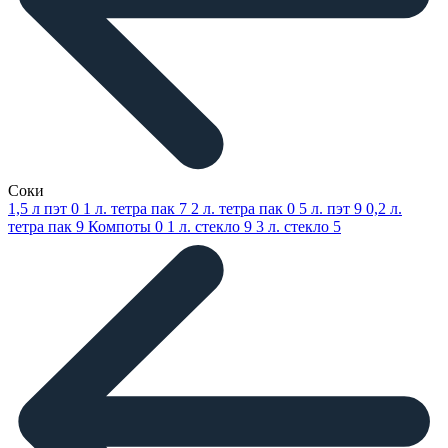
Соки
1,5 л пэт
0
1 л. тетра пак
7
2 л. тетра пак
0
5 л. пэт
9
0,2 л.
тетра пак
9
Компоты
0
1 л. стекло
9
3 л. стекло
5