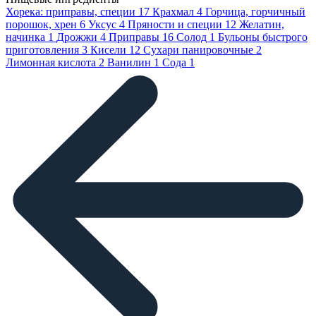
Хорека: приправы, специи
17
Крахмал
4
Горчица, горчичный
порошок, хрен
6
Уксус
4
Пряности и специи
12
Желатин,
начинка
1
Дрожжи
4
Приправы
16
Солод
1
Бульоны быстрого
приготовления
3
Кисели
12
Сухари панировочные
2
Лимонная кислота
2
Ванилин
1
Сода
1