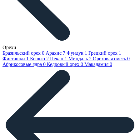
Орехи
Бразильский орех
0
Арахис
7
Фундук
1
Грецкий орех
1
Фисташки
1
Кешью
2
Пекан
1
Миндаль
2
Ореховая смесь
0
Абрикосовые ядра
0
Кедровый орех
0
Макадамия
0