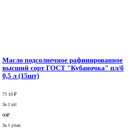
Масло подсолнечное рафинированное
высший сорт ГОСТ "Кубаночка" пл/б
0,5 л (15шт)
75
10
₽
За 1 шт
0
0
₽
За 1 упак