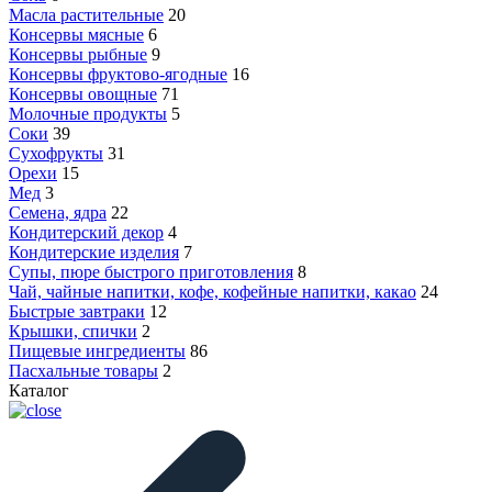
Масла растительные
20
Консервы мясные
6
Консервы рыбные
9
Консервы фруктово-ягодные
16
Консервы овощные
71
Молочные продукты
5
Соки
39
Сухофрукты
31
Орехи
15
Мед
3
Семена, ядра
22
Кондитерский декор
4
Кондитерские изделия
7
Супы, пюре быстрого приготовления
8
Чай, чайные напитки, кофе, кофейные напитки, какао
24
Быстрые завтраки
12
Крышки, спички
2
Пищевые ингредиенты
86
Пасхальные товары
2
Каталог