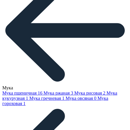
Мука
Мука пшеничная
16
Мука ржаная
3
Мука рисовая
2
Мука
кукурузная
1
Мука гречневая
1
Мука овсяная
0
Мука
гороховая
1