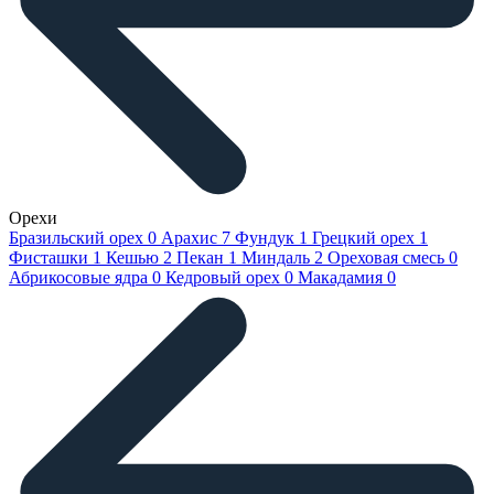
Орехи
Бразильский орех
0
Арахис
7
Фундук
1
Грецкий орех
1
Фисташки
1
Кешью
2
Пекан
1
Миндаль
2
Ореховая смесь
0
Абрикосовые ядра
0
Кедровый орех
0
Макадамия
0