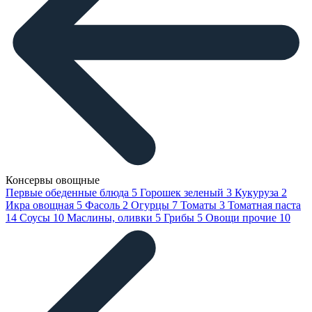
Консервы овощные
Первые обеденные блюда
5
Горошек зеленый
3
Кукуруза
2
Икра овощная
5
Фасоль
2
Огурцы
7
Томаты
3
Томатная паста
14
Соусы
10
Маслины, оливки
5
Грибы
5
Овощи прочие
10