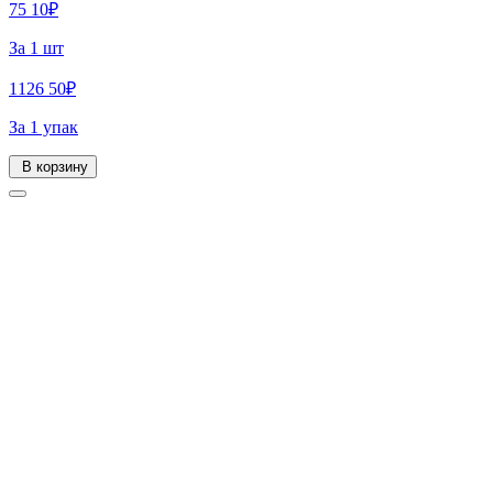
75
10
₽
За 1 шт
1126
50
₽
За 1 упак
В корзину