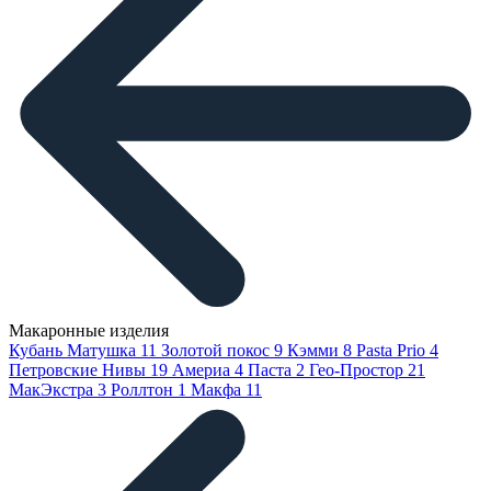
Макаронные изделия
Кубань Матушка
11
Золотой покос
9
Кэмми
8
Pasta Prio
4
Петровские Нивы
19
Америа
4
Паста
2
Гео-Простор
21
МакЭкстра
3
Роллтон
1
Макфа
11