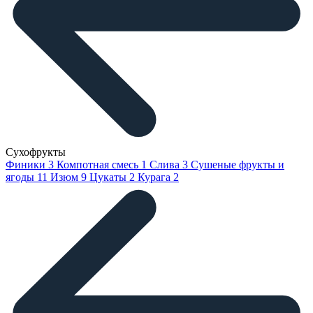
Сухофрукты
Финики
3
Компотная смесь
1
Слива
3
Сушеные фрукты и
ягоды
11
Изюм
9
Цукаты
2
Курага
2