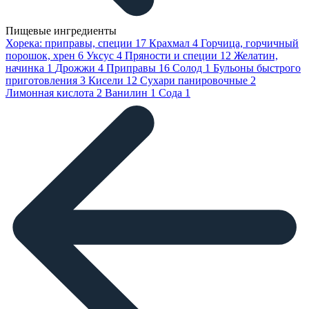
Пищевые ингредиенты
Хорека: приправы, специи
17
Крахмал
4
Горчица, горчичный
порошок, хрен
6
Уксус
4
Пряности и специи
12
Желатин,
начинка
1
Дрожжи
4
Приправы
16
Солод
1
Бульоны быстрого
приготовления
3
Кисели
12
Сухари панировочные
2
Лимонная кислота
2
Ванилин
1
Сода
1