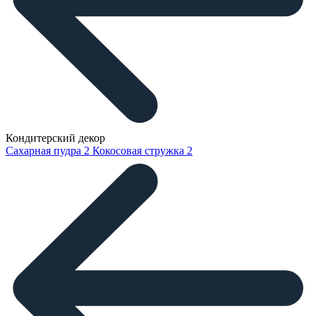
Кондитерский декор
Сахарная пудра
2
Кокосовая стружка
2