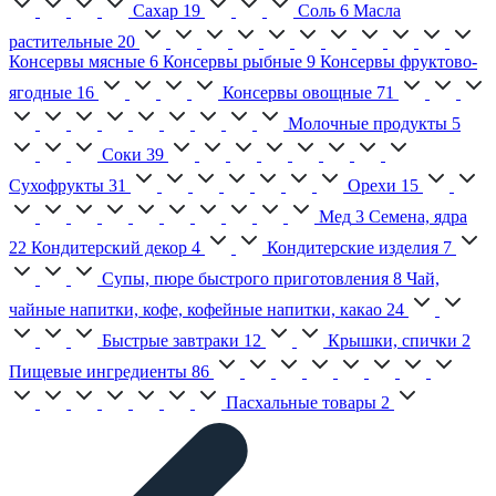
Сахар
19
Соль
6
Масла
растительные
20
Консервы мясные
6
Консервы рыбные
9
Консервы фруктово-
ягодные
16
Консервы овощные
71
Молочные продукты
5
Соки
39
Сухофрукты
31
Орехи
15
Мед
3
Семена, ядра
22
Кондитерский декор
4
Кондитерские изделия
7
Супы, пюре быстрого приготовления
8
Чай,
чайные напитки, кофе, кофейные напитки, какао
24
Быстрые завтраки
12
Крышки, спички
2
Пищевые ингредиенты
86
Пасхальные товары
2