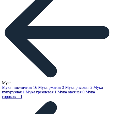
Мука
Мука пшеничная
16
Мука ржаная
3
Мука рисовая
2
Мука
кукурузная
1
Мука гречневая
1
Мука овсяная
0
Мука
гороховая
1