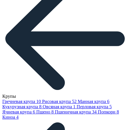
Крупы
Гречневая крупа
10
Рисовая крупа
52
Манная крупа
6
Кукурузная крупа
8
Овсяная крупа
1
Перловая крупа
5
Ячневая крупа
6
Пшено
8
Пшеничная крупа
34
Попкорн
8
Киноа
4