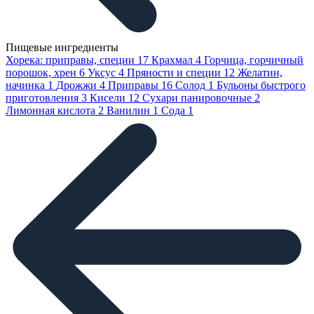
Пищевые ингредиенты
Хорека: приправы, специи
17
Крахмал
4
Горчица, горчичный
порошок, хрен
6
Уксус
4
Пряности и специи
12
Желатин,
начинка
1
Дрожжи
4
Приправы
16
Солод
1
Бульоны быстрого
приготовления
3
Кисели
12
Сухари панировочные
2
Лимонная кислота
2
Ванилин
1
Сода
1