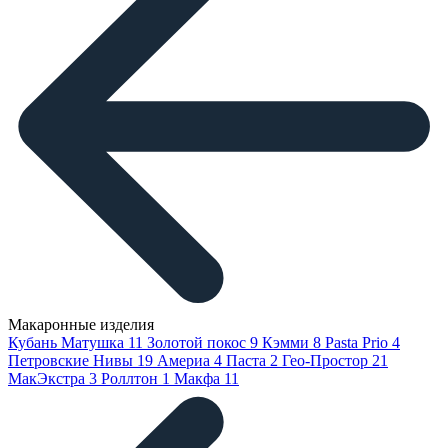
Макаронные изделия
Кубань Матушка
11
Золотой покос
9
Кэмми
8
Pasta Prio
4
Петровские Нивы
19
Америа
4
Паста
2
Гео-Простор
21
МакЭкстра
3
Роллтон
1
Макфа
11