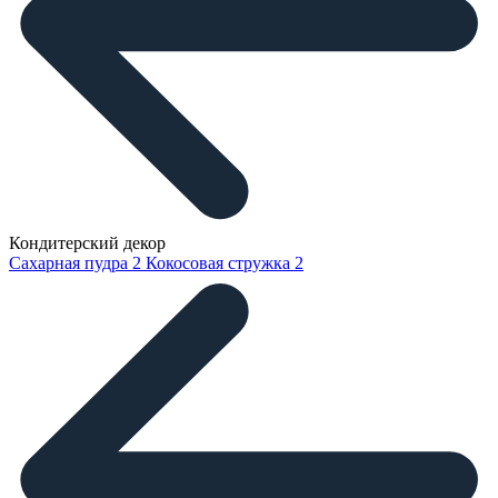
Кондитерский декор
Сахарная пудра
2
Кокосовая стружка
2