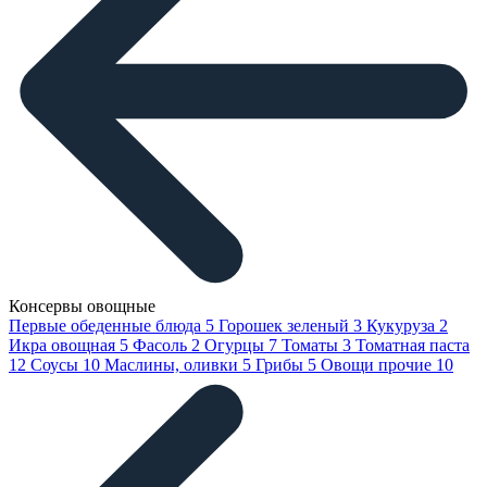
Консервы овощные
Первые обеденные блюда
5
Горошек зеленый
3
Кукуруза
2
Икра овощная
5
Фасоль
2
Огурцы
7
Томаты
3
Томатная паста
12
Соусы
10
Маслины, оливки
5
Грибы
5
Овощи прочие
10