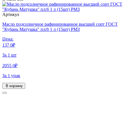
Артикул
Масло подсолнечное рафинированное высший сорт ГОСТ
"Кубань Матушка" пл/б 1 л (15шт) РМЗ
Цена:
137
0
₽
За 1 шт
2055
0
₽
За 1 упак
В корзину