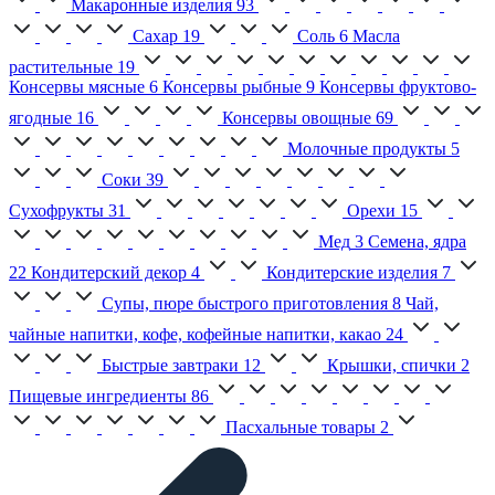
Макаронные изделия
93
Сахар
19
Соль
6
Масла
растительные
19
Консервы мясные
6
Консервы рыбные
9
Консервы фруктово-
ягодные
16
Консервы овощные
69
Молочные продукты
5
Соки
39
Сухофрукты
31
Орехи
15
Мед
3
Семена, ядра
22
Кондитерский декор
4
Кондитерские изделия
7
Супы, пюре быстрого приготовления
8
Чай,
чайные напитки, кофе, кофейные напитки, какао
24
Быстрые завтраки
12
Крышки, спички
2
Пищевые ингредиенты
86
Пасхальные товары
2