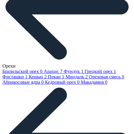
Орехи
Бразильский орех
0
Арахис
7
Фундук
1
Грецкий орех
1
Фисташки
1
Кешью
2
Пекан
1
Миндаль
2
Ореховая смесь
0
Абрикосовые ядра
0
Кедровый орех
0
Макадамия
0