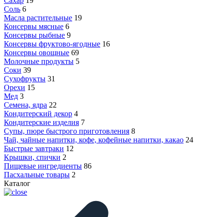
Сахар
19
Соль
6
Масла растительные
19
Консервы мясные
6
Консервы рыбные
9
Консервы фруктово-ягодные
16
Консервы овощные
69
Молочные продукты
5
Соки
39
Сухофрукты
31
Орехи
15
Мед
3
Семена, ядра
22
Кондитерский декор
4
Кондитерские изделия
7
Супы, пюре быстрого приготовления
8
Чай, чайные напитки, кофе, кофейные напитки, какао
24
Быстрые завтраки
12
Крышки, спички
2
Пищевые ингредиенты
86
Пасхальные товары
2
Каталог