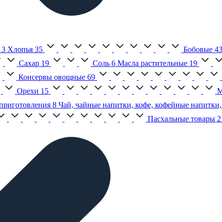
3
Хлопья
35
Бобовые
4
Сахар
19
Соль
6
Масла растительные
19
Консервы овощные
69
Орехи
15
М
приготовления
8
Чай, чайные напитки, кофе, кофейные напитки,
Пасхальные товары