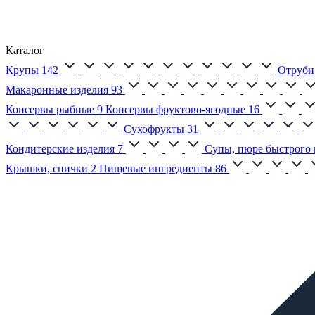
Каталог
Крупы
142
Отруби
Макаронные изделия
93
Консервы рыбные
9
Консервы фруктово-ягодные
16
Сухофрукты
31
Кондитерские изделия
7
Супы, пюре быстрого 
Крышки, спички
2
Пищевые ингредиенты
86