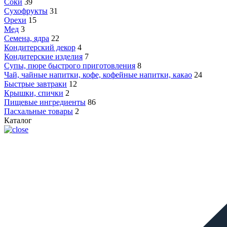
Соки
39
Сухофрукты
31
Орехи
15
Мед
3
Семена, ядра
22
Кондитерский декор
4
Кондитерские изделия
7
Супы, пюре быстрого приготовления
8
Чай, чайные напитки, кофе, кофейные напитки, какао
24
Быстрые завтраки
12
Крышки, спички
2
Пищевые ингредиенты
86
Пасхальные товары
2
Каталог