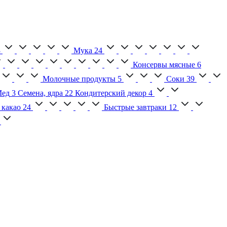
3
Мука
24
Консервы мясные
6
Молочные продукты
5
Соки
39
ед
3
Семена, ядра
22
Кондитерский декор
4
 какао
24
Быстрые завтраки
12
2