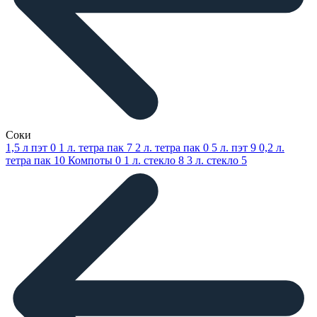
Соки
1,5 л пэт
0
1 л. тетра пак
7
2 л. тетра пак
0
5 л. пэт
9
0,2 л.
тетра пак
10
Компоты
0
1 л. стекло
8
3 л. стекло
5