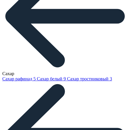
Сахар
Сахар рафинад
5
Сахар белый
9
Сахар тростниковый
3