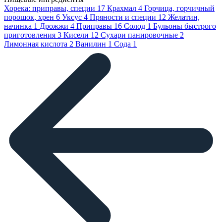
Хорека: приправы, специи
17
Крахмал
4
Горчица, горчичный
порошок, хрен
6
Уксус
4
Пряности и специи
12
Желатин,
начинка
1
Дрожжи
4
Приправы
16
Солод
1
Бульоны быстрого
приготовления
3
Кисели
12
Сухари панировочные
2
Лимонная кислота
2
Ванилин
1
Сода
1