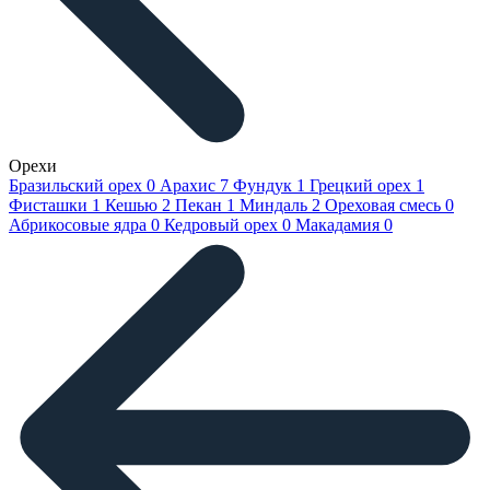
Орехи
Бразильский орех
0
Арахис
7
Фундук
1
Грецкий орех
1
Фисташки
1
Кешью
2
Пекан
1
Миндаль
2
Ореховая смесь
0
Абрикосовые ядра
0
Кедровый орех
0
Макадамия
0