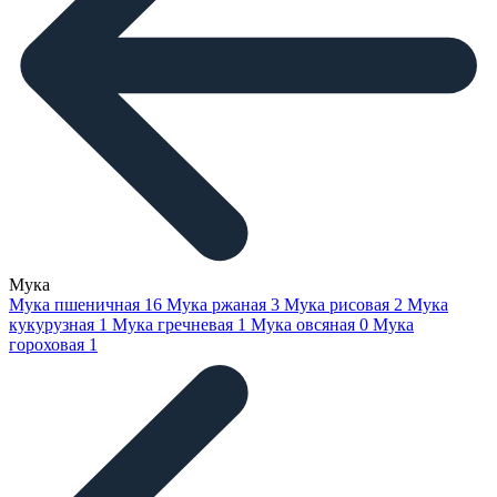
Мука
Мука пшеничная
16
Мука ржаная
3
Мука рисовая
2
Мука
кукурузная
1
Мука гречневая
1
Мука овсяная
0
Мука
гороховая
1