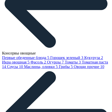
Консервы овощные
Первые обеденные блюда
5
Горошек зеленый
3
Кукуруза
2
Икра овощная
5
Фасоль
2
Огурцы
7
Томаты
3
Томатная паста
14
Соусы
10
Маслины, оливки
5
Грибы
5
Овощи прочие
10