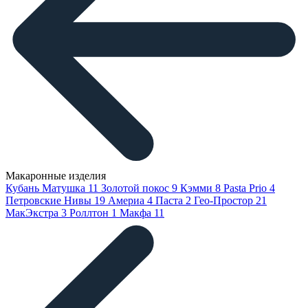
Макаронные изделия
Кубань Матушка
11
Золотой покос
9
Кэмми
8
Pasta Prio
4
Петровские Нивы
19
Америа
4
Паста
2
Гео-Простор
21
МакЭкстра
3
Роллтон
1
Макфа
11