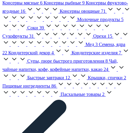
Консервы мясные
6
Консервы рыбные
9
Консервы фруктово-
ягодные
16
Консервы овощные
71
Молочные продукты
5
Соки
39
Сухофрукты
31
Орехи
15
Мед
3
Семена, ядра
22
Кондитерский декор
4
Кондитерские изделия
7
Супы, пюре быстрого приготовления
8
Чай,
чайные напитки, кофе, кофейные напитки, какао
24
Быстрые завтраки
12
Крышки, спички
2
Пищевые ингредиенты
86
Пасхальные товары
2