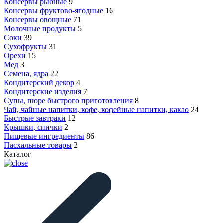
Консервы рыбные
9
Консервы фруктово-ягодные
16
Консервы овощные
71
Молочные продукты
5
Соки
39
Сухофрукты
31
Орехи
15
Мед
3
Семена, ядра
22
Кондитерский декор
4
Кондитерские изделия
7
Супы, пюре быстрого приготовления
8
Чай, чайные напитки, кофе, кофейные напитки, какао
24
Быстрые завтраки
12
Крышки, спички
2
Пищевые ингредиенты
86
Пасхальные товары
2
Каталог