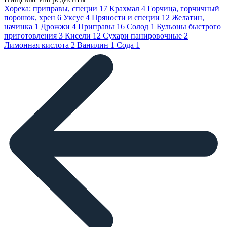
Хорека: приправы, специи
17
Крахмал
4
Горчица, горчичный
порошок, хрен
6
Уксус
4
Пряности и специи
12
Желатин,
начинка
1
Дрожжи
4
Приправы
16
Солод
1
Бульоны быстрого
приготовления
3
Кисели
12
Сухари панировочные
2
Лимонная кислота
2
Ванилин
1
Сода
1