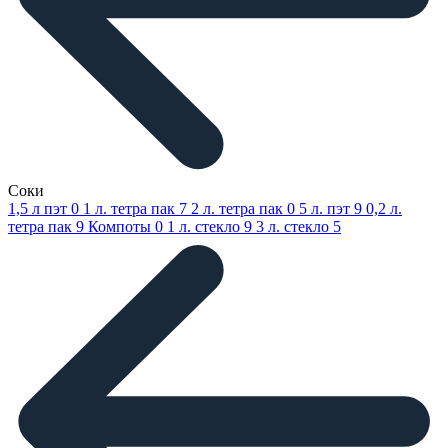
Соки
1,5 л пэт
0
1 л. тетра пак
7
2 л. тетра пак
0
5 л. пэт
9
0,2 л.
тетра пак
9
Компоты
0
1 л. стекло
9
3 л. стекло
5