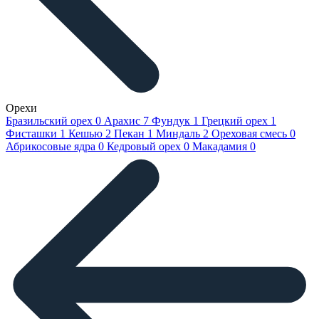
Орехи
Бразильский орех
0
Арахис
7
Фундук
1
Грецкий орех
1
Фисташки
1
Кешью
2
Пекан
1
Миндаль
2
Ореховая смесь
0
Абрикосовые ядра
0
Кедровый орех
0
Макадамия
0