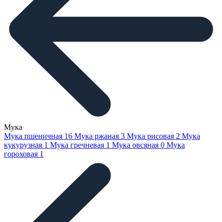
Мука
Мука пшеничная
16
Мука ржаная
3
Мука рисовая
2
Мука
кукурузная
1
Мука гречневая
1
Мука овсяная
0
Мука
гороховая
1