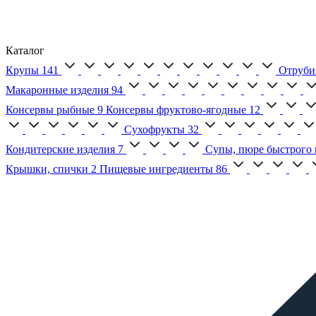
Каталог
Крупы
141
Отруби
Макаронные изделия
94
Консервы рыбные
9
Консервы фруктово-ягодные
12
Сухофрукты
32
Кондитерские изделия
7
Супы, пюре быстрого 
Крышки, спички
2
Пищевые ингредиенты
86