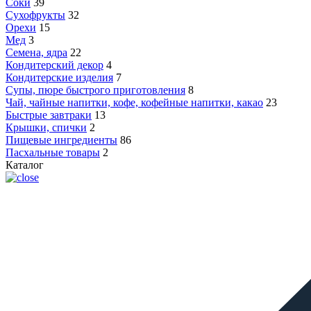
Соки
39
Сухофрукты
32
Орехи
15
Мед
3
Семена, ядра
22
Кондитерский декор
4
Кондитерские изделия
7
Супы, пюре быстрого приготовления
8
Чай, чайные напитки, кофе, кофейные напитки, какао
23
Быстрые завтраки
13
Крышки, спички
2
Пищевые ингредиенты
86
Пасхальные товары
2
Каталог