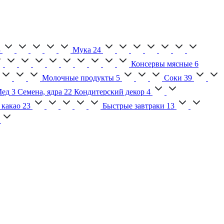
3
Мука
24
Консервы мясные
6
Молочные продукты
5
Соки
39
ед
3
Семена, ядра
22
Кондитерский декор
4
 какао
23
Быстрые завтраки
13
2