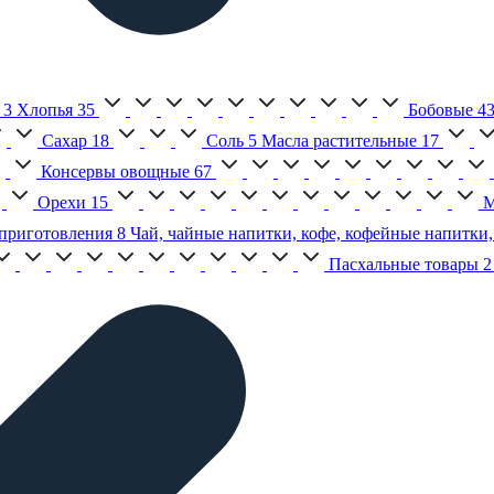
3
Хлопья
35
Бобовые
4
Сахар
18
Соль
5
Масла растительные
17
Консервы овощные
67
Орехи
15
М
приготовления
8
Чай, чайные напитки, кофе, кофейные напитки,
Пасхальные товары