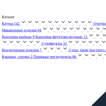
Каталог
Крупы
142
Отруби
Макаронные изделия
94
Консервы рыбные
9
Консервы фруктово-ягодные
12
Сухофрукты
32
Кондитерские изделия
7
Супы, пюре быстрого 
Крышки, спички
2
Пищевые ингредиенты
86