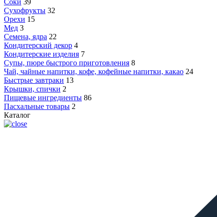
Соки
39
Сухофрукты
32
Орехи
15
Мед
3
Семена, ядра
22
Кондитерский декор
4
Кондитерские изделия
7
Супы, пюре быстрого приготовления
8
Чай, чайные напитки, кофе, кофейные напитки, какао
24
Быстрые завтраки
13
Крышки, спички
2
Пищевые ингредиенты
86
Пасхальные товары
2
Каталог