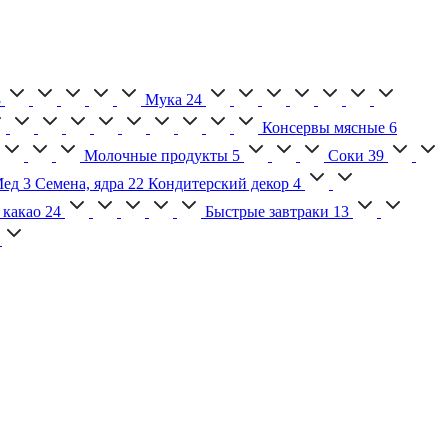
3
Мука
24
Консервы мясные
6
Молочные продукты
5
Соки
39
ед
3
Семена, ядра
22
Кондитерский декор
4
 какао
24
Быстрые завтраки
13
2