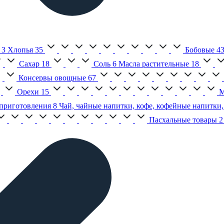
3
Хлопья
35
Бобовые
4
Сахар
18
Соль
6
Масла растительные
18
Консервы овощные
67
Орехи
15
М
приготовления
8
Чай, чайные напитки, кофе, кофейные напитки,
Пасхальные товары