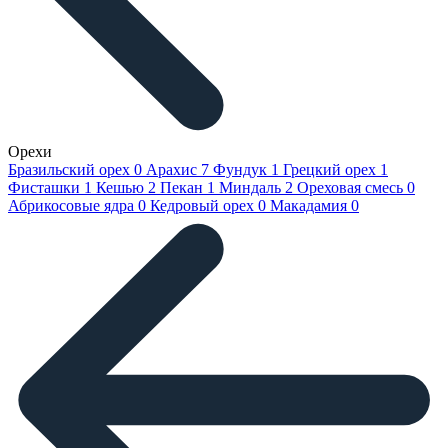
Орехи
Бразильский орех
0
Арахис
7
Фундук
1
Грецкий орех
1
Фисташки
1
Кешью
2
Пекан
1
Миндаль
2
Ореховая смесь
0
Абрикосовые ядра
0
Кедровый орех
0
Макадамия
0