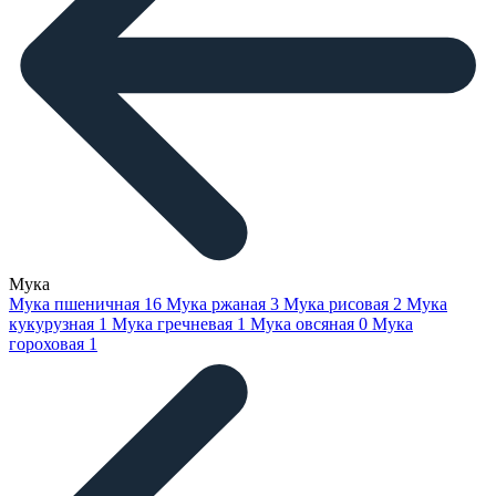
Мука
Мука пшеничная
16
Мука ржаная
3
Мука рисовая
2
Мука
кукурузная
1
Мука гречневая
1
Мука овсяная
0
Мука
гороховая
1