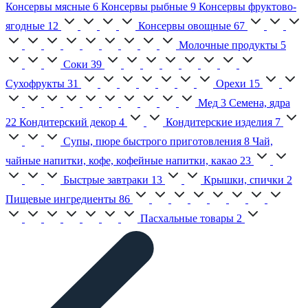
Консервы мясные
6
Консервы рыбные
9
Консервы фруктово-
ягодные
12
Консервы овощные
67
Молочные продукты
5
Соки
39
Сухофрукты
31
Орехи
15
Мед
3
Семена, ядра
22
Кондитерский декор
4
Кондитерские изделия
7
Супы, пюре быстрого приготовления
8
Чай,
чайные напитки, кофе, кофейные напитки, какао
23
Быстрые завтраки
13
Крышки, спички
2
Пищевые ингредиенты
86
Пасхальные товары
2