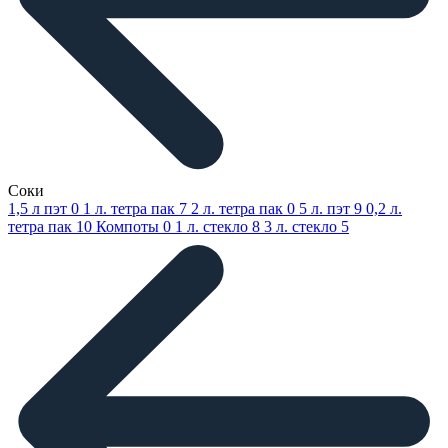
Соки
1,5 л пэт
0
1 л. тетра пак
7
2 л. тетра пак
0
5 л. пэт
9
0,2 л.
тетра пак
10
Компоты
0
1 л. стекло
8
3 л. стекло
5