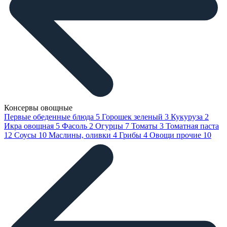
Консервы овощные
Первые обеденные блюда
5
Горошек зеленый
3
Кукуруза
2
Икра овощная
5
Фасоль
2
Огурцы
7
Томаты
3
Томатная паста
12
Соусы
10
Маслины, оливки
4
Грибы
4
Овощи прочие
10