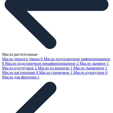
Масла растительные
Масло черного тмина
0
Масло подсолнечное рафинированное
8
Масло подсолнечное нерафинированное
2
Масло льняное
1
Масло кукурузное
2
Масло из конопли
1
Масло тыквенное
1
Масло расторопши
0
Масло горчичное
1
Масло кунжутное
0
Масло для фритюра
1