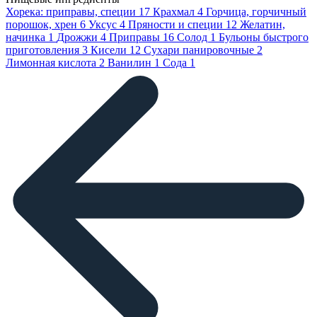
Хорека: приправы, специи
17
Крахмал
4
Горчица, горчичный
порошок, хрен
6
Уксус
4
Пряности и специи
12
Желатин,
начинка
1
Дрожжи
4
Приправы
16
Солод
1
Бульоны быстрого
приготовления
3
Кисели
12
Сухари панировочные
2
Лимонная кислота
2
Ванилин
1
Сода
1