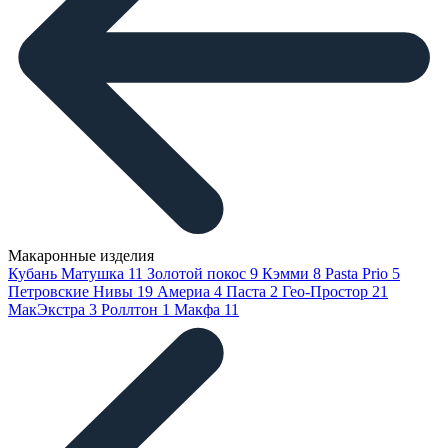
Макаронные изделия
Кубань Матушка
11
Золотой покос
9
Кэмми
8
Pasta Prio
5
Петровские Нивы
19
Америа
4
Паста
2
Гео-Простор
21
МакЭкстра
3
Роллтон
1
Макфа
11