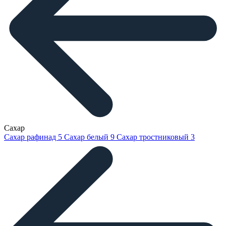
Сахар
Сахар рафинад
5
Сахар белый
9
Сахар тростниковый
3